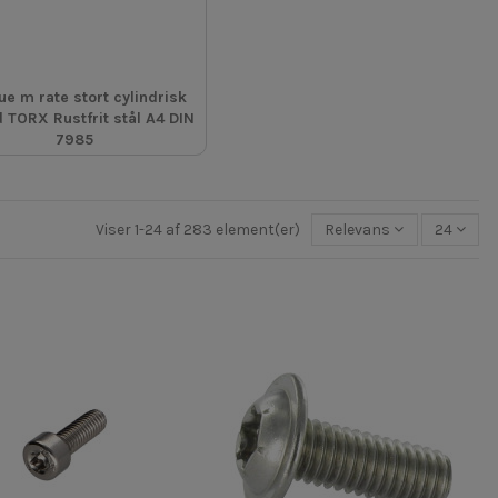
ue m rate stort cylindrisk
 TORX Rustfrit stål A4 DIN
7985
Viser 1-24 af 283 element(er)
Relevans
24