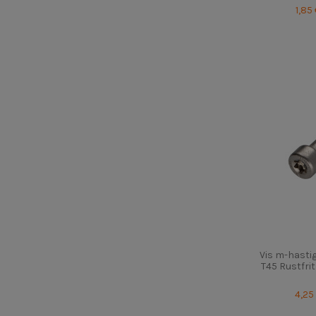
1,85
Vis m-hast
T45 Rustfri
4,25