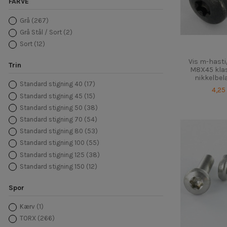
FARVE
Grå
(267)
Grå Stål / Sort
(2)
Sort
(12)
Vis m-hast
Trin
M8X45 klass
nikkelbel
Standard stigning 40
(17)
4,25
Standard stigning 45
(15)
Standard stigning 50
(38)
Standard stigning 70
(54)
Standard stigning 80
(53)
Standard stigning 100
(55)
Standard stigning 125
(38)
Standard stigning 150
(12)
Spor
Kærv
(1)
TORX
(266)