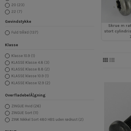
20
(23)
22
(7)
25
(17)
Gevindstykke
30
(19)
Skrue m rat
stort cylindr
35
(13)
Fuld trÃ¥d
(137)
40
(15)
Klasse
45
(8)
50
(12)
Klasse 10.9
(1)
55
(2)
KLASSE Klasse 4.8
(3)
60
(9)
KLASSE Klasse 8.8
(2)
70
(5)
KLASSE klasse 10.9
(1)
75
(1)
KLASSE Klasse 12.9
(2)
80
(5)
90
(2)
OverfladebelÃ¦gning
100
(3)
ZINGUE Hvid
(26)
120
(1)
ZINGUE Sort
(11)
ZINK Nikkel Sort 480 HBS uden rødrust
(2)