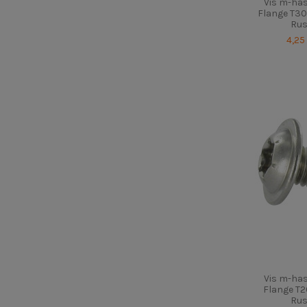
Vis m-ha
Flange T30
Rus
4,25
Vis m-ha
Flange T2
Rus