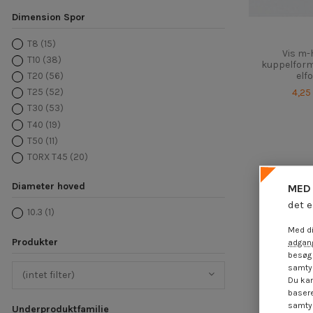
Dimension Spor
T8
(15)
Vis m-
T10
(38)
kuppelfor
elf
T20
(56)
4,25
T25
(52)
T30
(53)
T40
(19)
T50
(11)
TORX T45
(20)
Diameter hoved
MED 
det e
10.3
(1)
Med di
Produkter
adgang
besøg 
samtyk
(intet filter)
Du kan
basere
samtyk
Underproduktfamilie