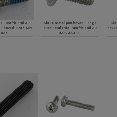
e Rustfrit stål A2
Skrue metal pan hoved Flange
Skr
isk hoved TORX DIN
TORX Total tråd Rustfrit stål A2
hoved
7985
ISO 7380-2