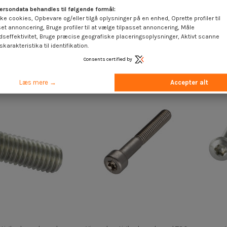
ersondata behandles til følgende formål:
ighed panhoved T20
Vis m-hastighed pan hoved T40
ke cookies, Opbevare og/eller tilgå oplysninger på en enhed, Oprette profiler til
l A2 M4X22 Fuld trÃ¥d
M8X35 klasse 10.9 Sort
kuppe
set annoncering, Bruge profiler til at vælge tilpasset annoncering, Måle
nikkelbelagt 480 hbs uden
Rus
 €
inkl. moms
dseffektivitet, Bruge præcise geografiske placeringsoplysninger, Aktivt scanne
rødrust...
karakteristika til identifikation.
1,85 €
inkl. moms
Consents certified by
Læs mere →
Accepter alt