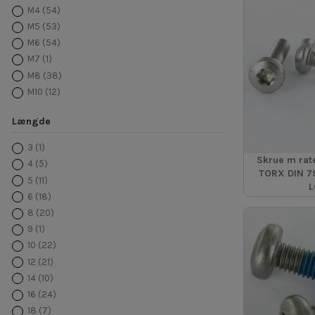
M4
(54)
M5
(53)
M6
(54)
M7
(1)
M8
(38)
M10
(12)
Længde
3
(1)
Skrue m rate
4
(5)
TORX DIN 7
5
(11)
L
6
(18)
8
(20)
9
(1)
10
(22)
12
(21)
14
(10)
16
(24)
18
(7)