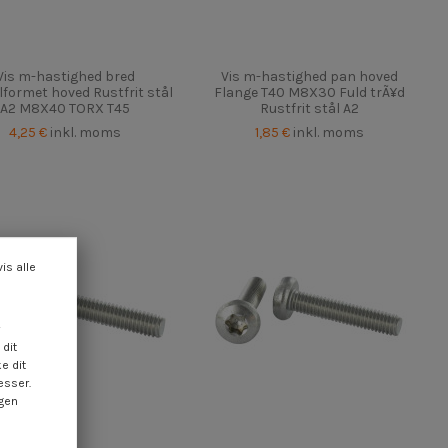
Vis m-hastighed bred
Vis m-hastighed pan hoved
formet hoved Rustfrit stål
Flange T40 M8X30 Fuld trÃ¥d
A2 M8X40 TORX T45
Rustfrit stål A2
4,25 €
inkl. moms
1,85 €
inkl. moms
vis alle
dit
e dit
esser.
ngen