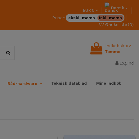
Dansk
EUR €
Priser:
ekskl. moms
inkl. moms
Ønskeliste (
0
)
Indkøbskurv
Tomme
Log ind
Teknisk datablad
Mine indkøb
Båd-hardware