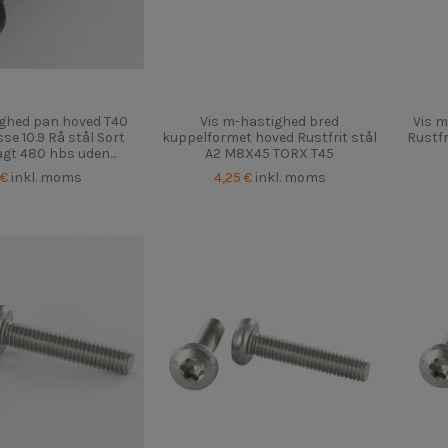
ighed pan hoved T40
Vis m-hastighed bred
Vis 
e 10.9 Rå stål Sort
kuppelformet hoved Rustfrit stål
Rustfr
agt 480 hbs uden...
A2 M8X45 TORX T45
 €
inkl. moms
4,25 €
inkl. moms