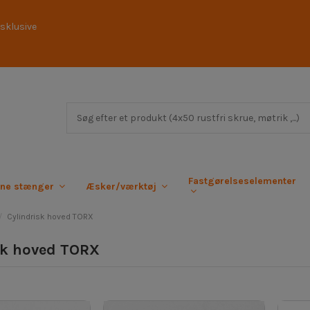
sklusive
Fastgørelseselementer
rne stænger
Æsker/værktøj
Cylindrisk hoved TORX
sk hoved TORX