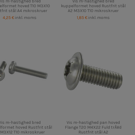
Vis m-hastighed bred
Vis m-hastighed bred
elformet hoved T10 M3X10
kuppelformet hoved Rustfrit stål
tfrit stål A4 mikroskruer
A2 M3X10 T10 mikroskruer
4,25 €
inkl. moms
1,85 €
inkl. moms
Vis m-hastighed bred
Vis m-hastighed pan hoved
formet hoved Rustfrit stål
Flange T20 M4X22 Fuld trÃ¥d
 M3X12 T10 mikroskruer
Rustfrit stål A2