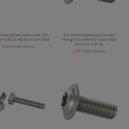
m-hastighed panhoved T25
Vis m-hastighed pan hoved
it stål A2 M5X12 Fuld trÃ¥d
Flange T30 M6X90 Fuld trÃ¥d
Rustfrit stål A2
4,25 €
inkl. moms
4,25 €
inkl. moms