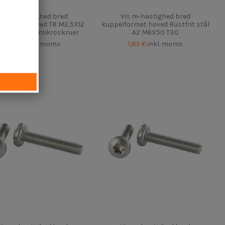
Vis m-hastighed bred
Vis m-hastighed bred
lformet hoved T8 M2,5X12
kuppelformet hoved Rustfrit stål
tfrit stål A4 mikroskruer
A2 M6X50 T30
4,25 €
inkl. moms
1,85 €
inkl. moms