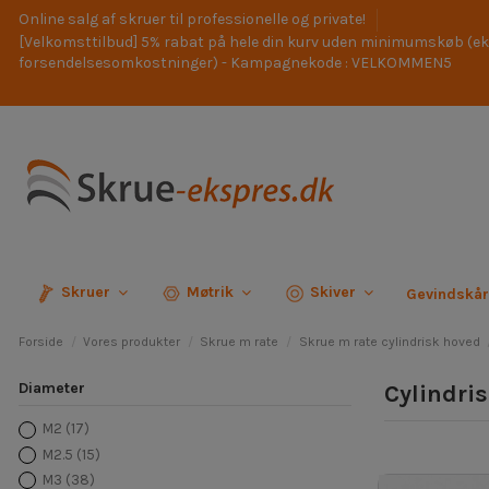
Online salg af skruer til professionelle og private!
[Velkomsttilbud] 5% rabat på hele din kurv uden minimumskøb (ek
forsendelsesomkostninger) - Kampagnekode : VELKOMMEN5
Skruer
Møtrik
Skiver
Gevindskå
Forside
Vores produkter
Skrue m rate
Skrue m rate cylindrisk hoved
Diameter
Cylindri
M2
(17)
M2.5
(15)
M3
(38)