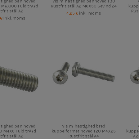
stighed pan hoved
Vis m-hastighed panhoved T30
 M6X100 Fuld trÃ¥d
Rustfrit stål A2 M6X50 Gevind 24
kupp
tfrit stål A2
Rus
4,25 €
inkl. moms
 €
inkl. moms
stighed pan hoved
Vis m-hastighed bred
0 M4X6 Fuld trÃ¥d
kuppelformet hoved T20 M4X25
kuppel
tfrit stål A2
Rustfrit stål A4
A2