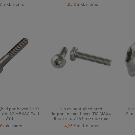
 €
inkl. moms
4,25 €
inkl. moms
ighed panhoved TORX
Vis m-hastighed bred
Vis
t stål A2 M8X30 Fuld
kuppelformet hoved T10 M3X4
Flan
trÃ¥d
Rustfrit stål A4 mikroskruer
 €
inkl. moms
4,25 €
inkl. moms