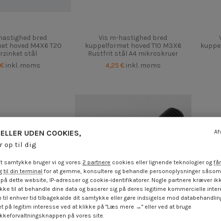
hastighed bred
Vis m-hastighed bred
met hoved M4X6 T20
kuppelformet hoved T10 M3X6
kuppel
orzinket stål
Rustfrit stål A4 mikroskruer
 €
inkl. moms
4,25 €
inkl. moms
ELLER UDEN COOKIES,
Af
r op til dig
t samtykke bruger vi og vores
2 partnere
cookies eller lignende teknologier og
får
 til din terminal
for at gemme, konsultere og behandle personoplysninger såsom 
på dette website, IP-adresser og cookie-identifikatorer. Nogle partnere kræver ikk
ke til at behandle dine data og baserer sig på deres legitime kommercielle inter
 til enhver tid tilbagekalde dit samtykke eller gøre indsigelse mod databehandli
t på legitim interesse ved at klikke på "Læs mere →" eller ved at bruge
keforvaltningsknappen på vores site.