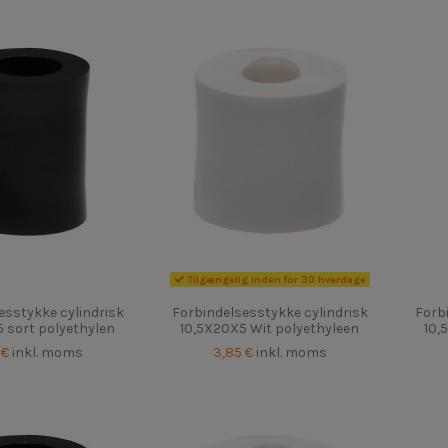
Tilgængelig inden for 30 hverdage
esstykke cylindrisk
Forbindelsesstykke cylindrisk
Forb
 sort polyethylen
10,5X20X5 Wit polyethyleen
10,
 €
inkl. moms
3,85 €
inkl. moms