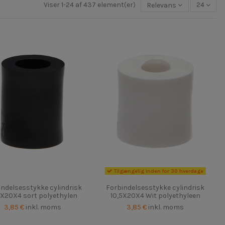
Viser 1-24 af 437 element(er)
Relevans
24
Tilgængelig inden for 30 hverdage
indelsesstykke cylindrisk
Forbindelsesstykke cylindrisk
5X20X4 sort polyethylen
10,5X20X4 Wit polyethyleen
3,85 €
inkl. moms
3,85 €
inkl. moms