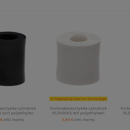
Tilgængelig inden for 30 hverdage
esstykke cylindrisk
Forbindelsesstykke cylindrisk
Forb
 sort polyethylen
10,5X20X3 Wit polyethyleen
10,
 €
inkl. moms
3,85 €
inkl. moms