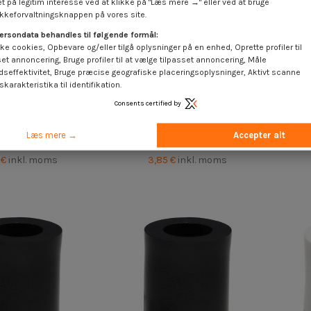
t på legitim interesse ved at klikke på "Læs mere →" eller ved at bruge
keforvaltningsknappen på vores site.
ersondata behandles til følgende formål:
ke cookies, Opbevare og/eller tilgå oplysninger på en enhed, Oprette profiler til
set annoncering, Bruge profiler til at vælge tilpasset annoncering, Måle
dseffektivitet, Bruge præcise geografiske placeringsoplysninger, Aktivt scanne
karakteristika til identifikation.
Consents certified by
Til
esstykke cylindrisk
Forbindelsesstykke cylindrisk
Forb
Læs mere →
Accepter alt
4 Wit polyethyleen
10,5X20X15 sort polyethylen
10,
 €
inkl. moms
3,85 €
inkl. moms