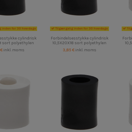
g inden for 30 hverdage
Tilgængelig inden for 30 hverdage
Til
esstykke cylindrisk
Forbindelsesstykke cylindrisk
Forb
 sort polyethylen
10,5X20X18 sort polyethylen
10,
 €
inkl. moms
3,85 €
inkl. moms