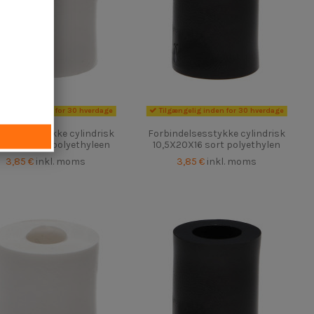
gængelig inden for 30 hverdage
Tilgængelig inden for 30 hverdage
indelsesstykke cylindrisk
Forbindelsesstykke cylindrisk
5X20X13 Wit polyethyleen
10,5X20X16 sort polyethylen
3,85 €
inkl. moms
3,85 €
inkl. moms