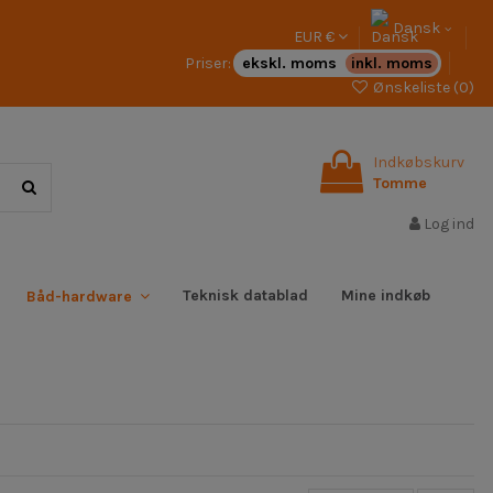
Dansk
EUR €
Priser:
ekskl. moms
inkl. moms
Ønskeliste (
0
)
Indkøbskurv
Tomme
Log ind
Teknisk datablad
Mine indkøb
Båd-hardware