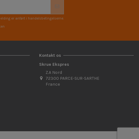
elding er anført i handelsbetingelserne.
ken
Kontakt os
Skrue Ekspres
Z.A Nord
72300 PARCE-SUR-SARTHE
France