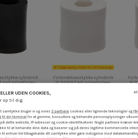
Tilgængelig inden for 30 hverdage
esstykke cylindrisk
Forbindelsesstykke cylindrisk
Forb
 sort polyethylen
10,5X20X7 Wit polyethyleen
10,
 €
inkl. moms
3,85 €
inkl. moms
ELLER UDEN COOKIES,
Af
r op til dig
t samtykke bruger vi og vores
2 partnere
cookies eller lignende teknologier og
får
 til din terminal
for at gemme, konsultere og behandle personoplysninger såsom 
på dette website, IP-adresser og cookie-identifikatorer. Nogle partnere kræver ikk
ke til at behandle dine data og baserer sig på deres legitime kommercielle inter
 til enhver tid tilbagekalde dit samtykke eller gøre indsigelse mod databehandli