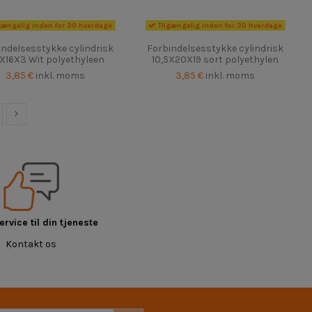
gængelig inden for 30 hverdage
Tilgængelig inden for 30 hverdage
indelsesstykke cylindrisk
Forbindelsesstykke cylindrisk
2X16X3 Wit polyethyleen
10,5X20X19 sort polyethylen
3,85 €
inkl. moms
3,85 €
inkl. moms
rvice til din tjeneste
Kontakt os