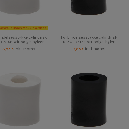
gængelig inden for 30 hverdage
indelsesstykke cylindrisk
Forbindelsesstykke cylindrisk
5X20X9 Wit polyethyleen
10,5X20X13 sort polyethylen
3,85 €
inkl. moms
3,85 €
inkl. moms