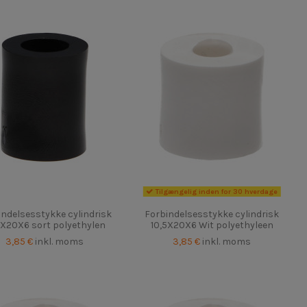
Tilgængelig inden for 30 hverdage
indelsesstykke cylindrisk
Forbindelsesstykke cylindrisk
5X20X6 sort polyethylen
10,5X20X6 Wit polyethyleen
3,85 €
inkl. moms
3,85 €
inkl. moms