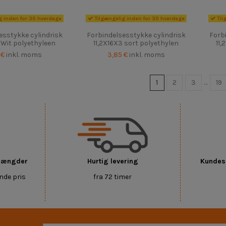
g inden for 30 hverdage
Tilgængelig inden for 30 hverdage
Til
esstykke cylindrisk
Forbindelsesstykke cylindrisk
Forb
 Wit polyethyleen
11,2X16X3 sort polyethylen
11,
 €
inkl. moms
3,85 €
inkl. moms
1
2
3
…
19
 mængder
Hurtig levering
Kundese
nde pris
fra 72 timer