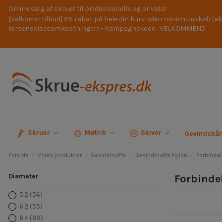
Online salg af skruer til professionelle og private!
[Velkomsttilbud] 5% rabat på hele din kurv uden minimumskøb (ek
forsendelsesomkostninger) - Kampagnekode : VELKOMMEN5
Skruer
Møtrik
Skiver
Gevindskå
Forside
Vores produkter
Gevindmuffe
Gevindmuffe Nylon
Forbindel
Diameter
Forbinde
5.2
(56)
6.2
(55)
6.4
(89)