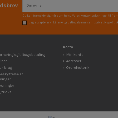
edsbrev
Du kan framelde dig når som helst. Vores kontaktoplysninger til fram
Jeg accepterer vilkårene og betingelserne samt privatlivspolitik
Konto
urnering og tilbagebetaling
Min konto
lser
Adresser
for brug
Ordrehistorik
eskyttelse af
ninger
lysninger
g tricks