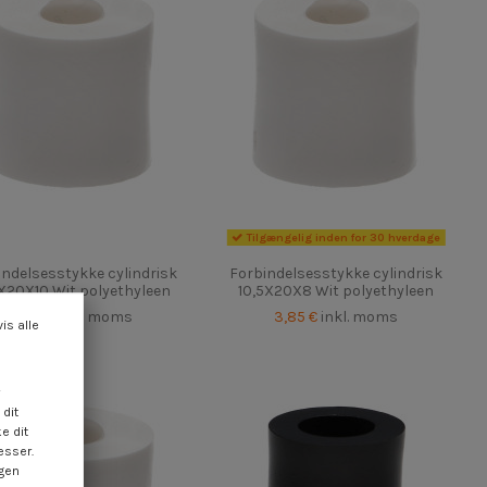
Tilgængelig inden for 30 hverdage
indelsesstykke cylindrisk
Forbindelsesstykke cylindrisk
5X20X10 Wit polyethyleen
10,5X20X8 Wit polyethyleen
3,85 €
inkl. moms
3,85 €
inkl. moms
vis alle
dit
e dit
esser.
ngen