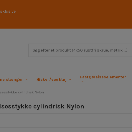
sklusive
Fastgørelseselementer
rne stænger
Æsker/værktøj
sesstykke cylindrisk Nylon
lsesstykke cylindrisk Nylon