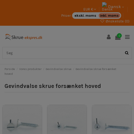
Dansk
EUR €
Priser:
ekskl. moms
inkl. moms
Ønskeliste (
0
)
0
Forside
Vores produkter
Gevindvalse skrue
Gevindvalse skrue forsænket
hoved
Gevindvalse skrue forsænket hoved