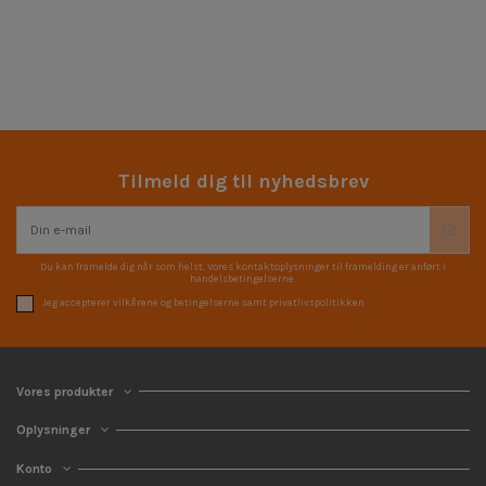
Tilmeld dig til nyhedsbrev
Du kan framelde dig når som helst. Vores kontaktoplysninger til framelding er anført i
handelsbetingelserne.
Jeg accepterer vilkårene og betingelserne samt privatlivspolitikken
Vores produkter
Oplysninger
Konto