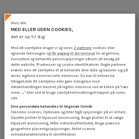
Afvis alle
MED ELLER UDEN COOKIES,
det er op til dig
Med dit samtykke bruger vi og vores
2 partnere
cookies eller
lignende teknologier og
får adgang til din terminal
for at gemme,
konsultere og behandle personoplysninger såsom dit besøg på
dette website, IP-adresser og cookie-identifikatorer. Nogle partnere
kræver ikke dit samtykke til at behandle dine data og baserer sig på
deres legitime kommercielle interesser. Du kan til enhver tid
Gevindvalse skrue forsænket
Gevindvalse skrue forsænket
hoved T20 4,8X60 Rustfrit stål A2
hoved 4,8X38 Rustfrit stål A2 T25
tilbagekalde dit samtykke eller gøre indsigelse mod
databehandlingen baseret på legitim interesse ved at klikke på "Læs
4,25 €
inkl. moms
4,25 €
inkl. moms
mere →" eller ved at bruge samtykkeforvaltningsknappen på vores
site.
Dine persondata behandles til følgende formål:
Tekniske cookies, Opbevare og/eller tilgå oplysninger på en enhed,
Oprette profiler til tilpasset annoncering, Bruge profiler til at vælge
tilpasset annoncering, Måle indholdseffektivitet, Bruge præcise
geografiske placeringsoplysninger, Aktivt scanne
enhedskarakteristika til identifikation.