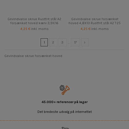
Gevindvalse skrue Rustfrit stål A2
Gevindvalse skrue forsænket
forsænket hoved kærv 3,9X16
hoved 4,8X13 Rustfrit stål A2 T25
4,25 €
inkl. moms
4,25 €
inkl. moms
1
2
3
…
17
Gevindvalse skrue forsænket hoved
45.000+ referencer på lager
Det bredeste udvalg på internettet