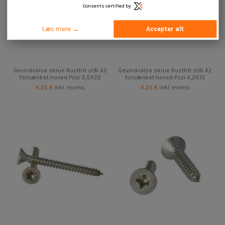
Consents certified by
Læs mere →
Accepter alt
Gevindvalse skrue Rustfrit stål A2
Gevindvalse skrue Rustfrit stål A2
forsænket hoved Pozi 3,5X22
forsænket hoved Pozi 4,2X13
4,25 €
inkl. moms
4,25 €
inkl. moms