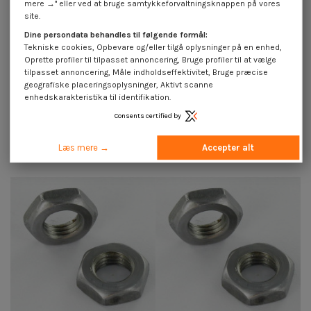
mere →" eller ved at bruge samtykkeforvaltningsknappen på vores
site.
Dine persondata behandles til følgende formål:
Tekniske cookies, Opbevare og/eller tilgå oplysninger på en enhed,
Oprette profiler til tilpasset annoncering, Bruge profiler til at vælge
tilpasset annoncering, Måle indholdseffektivitet, Bruge præcise
geografiske placeringsoplysninger, Aktivt scanne
enhedskarakteristika til identifikation.
Consents certified by
Sekskantet møtrik M20 Fint
Sekskantet møtrik M30 Fint
gevind trin 150 Rå stål
gevind trin 200 elforzinket stål
4,25 €
inkl. moms
4,25 €
inkl. moms
Læs mere →
Accepter alt