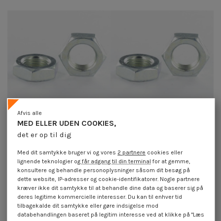
Afvis alle
MED ELLER UDEN COOKIES,
det er op til dig
Sekskantet møtrik M24 Fint
Sekskantet møtrik M20 Fint
gevind trin 200 elforzinket stål
gevind trin 150 elforzinket stål
Med dit samtykke bruger vi og vores
2 partnere
cookies eller
4,25 €
inkl. moms
1,85 €
inkl. moms
lignende teknologier og
får adgang til din terminal
for at gemme,
konsultere og behandle personoplysninger såsom dit besøg på
dette website, IP-adresser og cookie-identifikatorer. Nogle partnere
kræver ikke dit samtykke til at behandle dine data og baserer sig på
deres legitime kommercielle interesser. Du kan til enhver tid
tilbagekalde dit samtykke eller gøre indsigelse mod
databehandlingen baseret på legitim interesse ved at klikke på "Læs