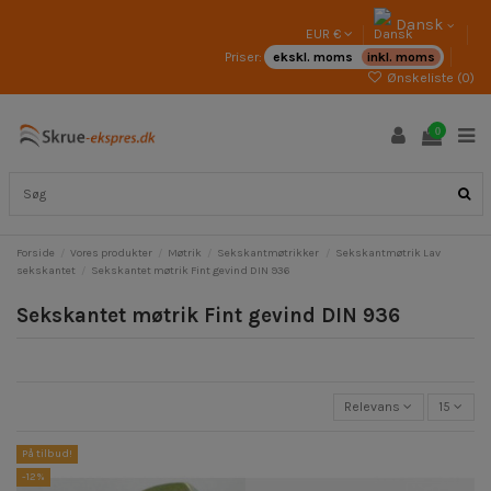
Dansk
EUR €
Priser:
ekskl. moms
inkl. moms
Ønskeliste (
0
)
0
Forside
Vores produkter
Møtrik
Sekskantmøtrikker
Sekskantmøtrik Lav
sekskantet
Sekskantet møtrik Fint gevind DIN 936
Sekskantet møtrik Fint gevind DIN 936
Relevans
15
På tilbud!
-12%