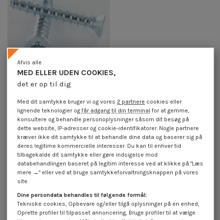
Afvis alle
MED ELLER UDEN COOKIES,
det er op til dig
Skrue til plastik TRILOBE
forsænket hoved Pozi 3X8 FILET45
Med dit samtykke bruger vi og vores
2 partnere
cookies eller
elforzinket stål mikroskruer
lignende teknologier og
får adgang til din terminal
for at gemme,
4,25 €
inkl. moms
konsultere og behandle personoplysninger såsom dit besøg på
dette website, IP-adresser og cookie-identifikatorer. Nogle partnere
kræver ikke dit samtykke til at behandle dine data og baserer sig på
deres legitime kommercielle interesser. Du kan til enhver tid
Skrue Plastik TRILOBE forsænket hoved Pozi Gevind 45
tilbagekalde dit samtykke eller gøre indsigelse mod
databehandlingen baseret på legitim interesse ved at klikke på "Læs
mere →" eller ved at bruge samtykkeforvaltningsknappen på vores
site.
Dine persondata behandles til følgende formål:
Tekniske cookies, Opbevare og/eller tilgå oplysninger på en enhed,
Oprette profiler til tilpasset annoncering, Bruge profiler til at vælge