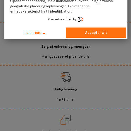
tilpasset annoncering, Måle indholdseffektivitet, Bruge præcise
45.000+ referencer på lager
geografiske placeringsoplysninger, Aktivt scanne
enhedskarakteristika til identifikation.
Det bredeste udvalg på internettet
Consents certified by
Læs mere →
Accepter alt
Salg af enheder og mængder
Mængdebaseret glidende pris
Hurtig levering
fra 72 timer