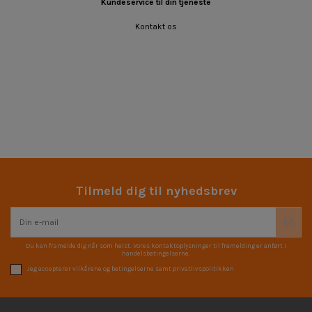
Kundeservice til din tjeneste
Kontakt os
Tilmeld dig til nyhedsbrev
Du kan framelde dig når som helst. Vores kontaktoplysninger til framelding er anført i
handelsbetingelserne.
Jeg accepterer vilkårene og betingelserne samt privatlivspolitikken