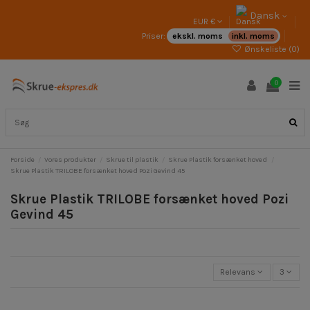
Dansk
EUR €
Priser:
ekskl. moms
inkl. moms
Ønskeliste (
0
)
0
Forside
Vores produkter
Skrue til plastik
Skrue Plastik forsænket hoved
Skrue Plastik TRILOBE forsænket hoved Pozi Gevind 45
Skrue Plastik TRILOBE forsænket hoved Pozi
Gevind 45
Relevans
3