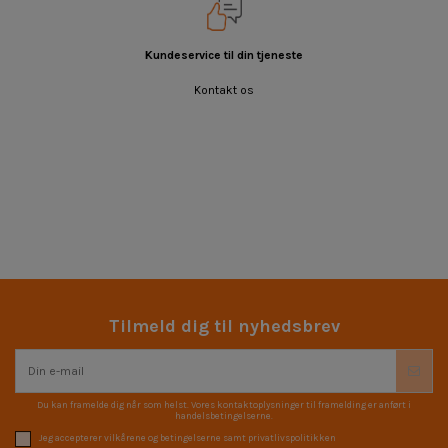
Kundeservice til din tjeneste
Kontakt os
Tilmeld dig til nyhedsbrev
Du kan framelde dig når som helst. Vores kontaktoplysninger til framelding er anført i
handelsbetingelserne.
Jeg accepterer vilkårene og betingelserne samt privatlivspolitikken