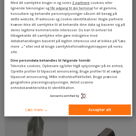
Med dit samtykke bruger vi og vores
2 partnere
cookies eller
lignende teknologier og
får adgang til din terminal
for at gemme,
konsultere og behandle personoplysninger såsom dit besøg på
dette website, IP-adresser og cookie-identifikatorer. Nogle partnere
kræver ikke dit samtykke til at behandle dine data og baserer sig på
deres legitime kommercielle interesser. Du kan til enhver tid
tilbagekalde dit samtykke eller gøre indsigelse mod
databehandlingen baseret på legitim interesse ved at klikke på "Læs
mere →" eller ved at bruge samtykkeforvaltningsknappen på vores
site.
Dine persondata behandles til følgende formål:
Tekniske cookies, Opbevare og/eller tilgå oplysninger på en enhed,
Oprette profiler til tilpasset annoncering, Bruge profiler til at vælge
tilpasset annoncering, Måle indholdseffektivitet, Bruge præcise
geografiske placeringsoplysninger, Aktivt scanne
enhedskarakteristika til identifikation.
Bit Pozi PZ8 længde 50 FIZOMAX
Bit Pozi PZ7 længde 50 FIZOMAX
0,90 €
inkl. moms
1,85 €
inkl. moms
Consents certified by
Læs mere →
Accepter alt