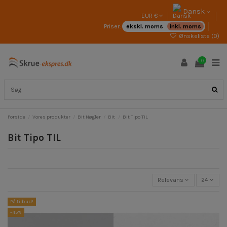
Dansk
EUR €
Priser:
ekskl. moms
inkl. moms
Ønskeliste (
0
)
0
Forside
Vores produkter
Bit Nøgler
Bit
Bit Tipo TIL
Bit Tipo TIL
Relevans
24
På tilbud!
-45%