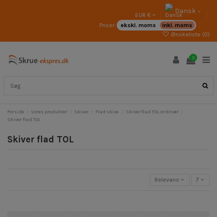
Dansk
EUR €
Priser:
ekskl. moms
inkl. moms
Ønskeliste (
0
)
0
Forside
Vores produkter
Skiver
Flad skive
Skiver flad TOL ordinær
Skiver flad TOL
Skiver flad TOL
Relevans
7