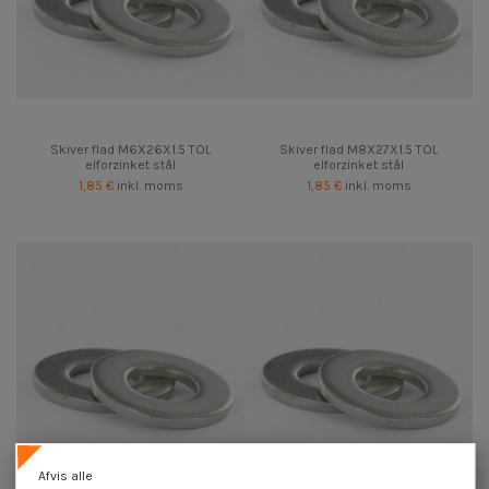
Skiver flad M6X26X1.5 TOL
Skiver flad M8X27X1.5 TOL
elforzinket stål
elforzinket stål
1,85 €
inkl. moms
1,85 €
inkl. moms
Afvis alle