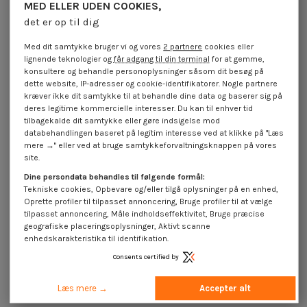
MED ELLER UDEN COOKIES,
Skiver flad M10X30X1.5 TOL
Skiver flad M12X32X2 TOL
det er op til dig
elforzinket stål
elforzinket stål
1,85 €
inkl. moms
1,85 €
inkl. moms
Med dit samtykke bruger vi og vores
2 partnere
cookies eller
lignende teknologier og
får adgang til din terminal
for at gemme,
konsultere og behandle personoplysninger såsom dit besøg på
dette website, IP-adresser og cookie-identifikatorer. Nogle partnere
kræver ikke dit samtykke til at behandle dine data og baserer sig på
deres legitime kommercielle interesser. Du kan til enhver tid
tilbagekalde dit samtykke eller gøre indsigelse mod
databehandlingen baseret på legitim interesse ved at klikke på "Læs
mere →" eller ved at bruge samtykkeforvaltningsknappen på vores
site.
Dine persondata behandles til følgende formål:
Tekniske cookies, Opbevare og/eller tilgå oplysninger på en enhed,
Oprette profiler til tilpasset annoncering, Bruge profiler til at vælge
tilpasset annoncering, Måle indholdseffektivitet, Bruge præcise
geografiske placeringsoplysninger, Aktivt scanne
enhedskarakteristika til identifikation.
Skiver flad M6X30X1.5 TOL
Consents certified by
elforzinket stål
1,85 €
inkl. moms
Læs mere →
Accepter alt