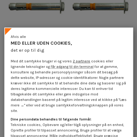
Afvis alle
MED ELLER UDEN COOKIES,
det er op til dig
Bolt med møtrik Anker M6X65
Bolt med møtrik Anker M12X147
med Vis m-hastighed Sekskantet
med Vis m-hastighed Sekskantet
Med dit samtykke bruger vi og vores
2 partnere
cookies eller
hoved elforzinket stål
hoved elforzinket stål
lignende teknologier og
får adgang til din terminal
for at gemme,
4,50 €
inkl. moms
14,90 €
inkl. moms
konsultere og behandle personoplysninger såsom dit besøg på
dette website, IP-adresser og cookie-identifikatorer. Nogle partnere
kræver ikke dit samtykke til at behandle dine data og baserer sig på
Bolt med møtrik Anker med Skrue m rate Sekskantet hoved
deres legitime kommercielle interesser. Du kan til enhver tid
tilbagekalde dit samtykke eller gøre indsigelse mod
databehandlingen baseret på legitim interesse ved at klikke på "Læs
mere →" eller ved at bruge samtykkeforvaltningsknappen på vores
site.
Dine persondata behandles til følgende formål:
Tekniske cookies, Opbevare og/eller tilgå oplysninger på en enhed,
Oprette profiler til tilpasset annoncering, Bruge profiler til at vælge
tilpasset annoncering, Måle indholdseffektivitet, Bruge præcise
45.000+ referencer på lager