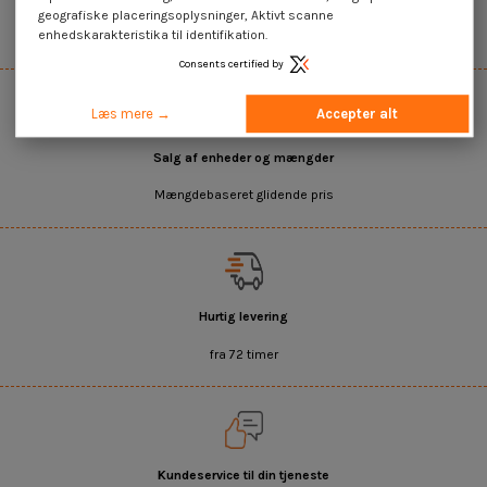
geografiske placeringsoplysninger, Aktivt scanne
enhedskarakteristika til identifikation.
Det bredeste udvalg på internettet
Consents certified by
Læs mere →
Accepter alt
Salg af enheder og mængder
Mængdebaseret glidende pris
Hurtig levering
fra 72 timer
Kundeservice til din tjeneste