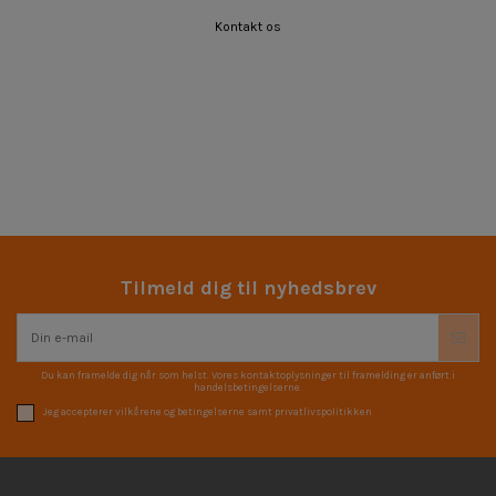
Kontakt os
Tilmeld dig til nyhedsbrev
Du kan framelde dig når som helst. Vores kontaktoplysninger til framelding er anført i
handelsbetingelserne.
Jeg accepterer vilkårene og betingelserne samt privatlivspolitikken