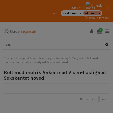
Dansk
EUR €
Priser:
ekskl. moms
inkl. moms
Ønskeliste (
0
)
0
Forside
Vores produkter
Anker plugs
Montering for Tung last
Bolt med
møtrik Anker med Vis m-hastighed Sekskantet hoved
Bolt med møtrik Anker med Vis m-hastighed
Sekskantet hoved
Relevans
4