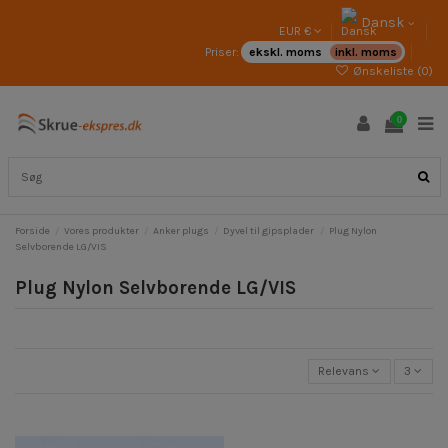
Dansk
EUR €
Priser:
ekskl. moms
inkl. moms
Ønskeliste (
0
)
0
Forside
Vores produkter
Anker plugs
Dyvel til gipsplader
Plug Nylon
Selvborende LG/VIS
Plug Nylon Selvborende LG/VIS
Relevans
3