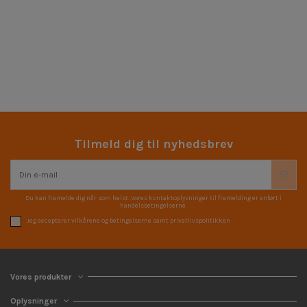
Tilmeld dig til nyhedsbrev
Du kan framelde dig når som helst. Vores kontaktoplysninger til framelding er anført i
handelsbetingelserne.
Jeg accepterer vilkårene og betingelserne samt privatlivspolitikken
Vores produkter
Oplysninger