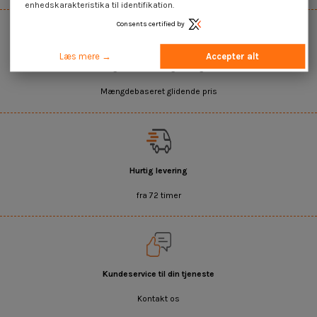
enhedskarakteristika til identifikation.
Consents certified by
Læs mere →
Accepter alt
Salg af enheder og mængder
Mængdebaseret glidende pris
Hurtig levering
fra 72 timer
Kundeservice til din tjeneste
Kontakt os