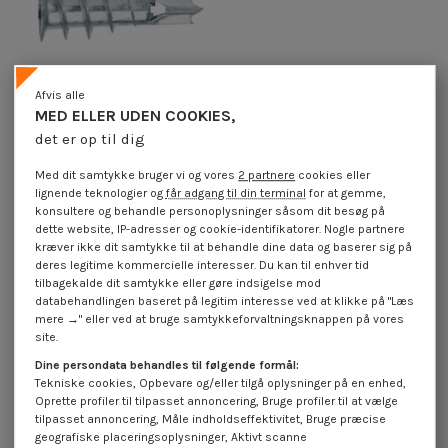
Afvis alle
MED ELLER UDEN COOKIES,
Plug METAL selvborende skrue
det er op til dig
zink legering 12X32 med Skrue
1,85 €
inkl. moms
Med dit samtykke bruger vi og vores
2 partnere
cookies eller
lignende teknologier og
får adgang til din terminal
for at gemme,
konsultere og behandle personoplysninger såsom dit besøg på
dette website, IP-adresser og cookie-identifikatorer. Nogle partnere
Plug Nylon Selvborende LG/VIS
kræver ikke dit samtykke til at behandle dine data og baserer sig på
deres legitime kommercielle interesser. Du kan til enhver tid
tilbagekalde dit samtykke eller gøre indsigelse mod
databehandlingen baseret på legitim interesse ved at klikke på "Læs
mere →" eller ved at bruge samtykkeforvaltningsknappen på vores
site.
Dine persondata behandles til følgende formål:
Tekniske cookies, Opbevare og/eller tilgå oplysninger på en enhed,
45.000+ referencer på lager
Oprette profiler til tilpasset annoncering, Bruge profiler til at vælge
tilpasset annoncering, Måle indholdseffektivitet, Bruge præcise
Det bredeste udvalg på internettet
geografiske placeringsoplysninger, Aktivt scanne