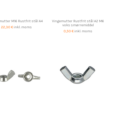
utter M16 Rustfrit stål A4
Vingemutter Rustfrit stål A2 M6
voks smørremiddel
22,30 €
inkl. moms
0,50 €
inkl. moms