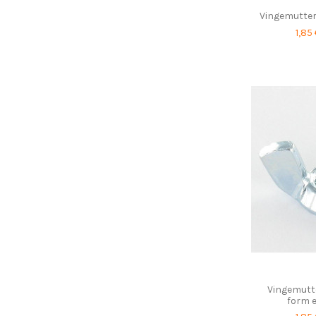
Vingemutter 
1,85
Vingemutt
form e