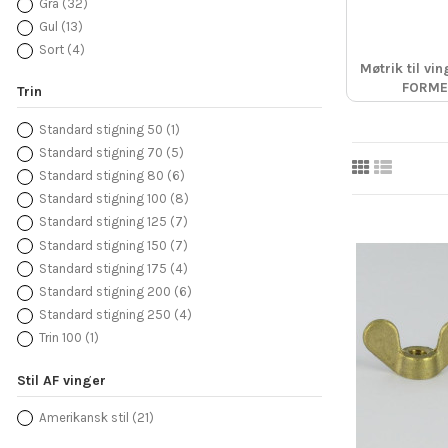
Grå
(32)
Gul
(13)
Sort
(4)
Møtrik til vin
FORME
Trin
Standard stigning 50
(1)
Standard stigning 70
(5)
Standard stigning 80
(6)
Standard stigning 100
(8)
Standard stigning 125
(7)
Standard stigning 150
(7)
Standard stigning 175
(4)
Standard stigning 200
(6)
Standard stigning 250
(4)
Trin 100
(1)
Stil AF vinger
Amerikansk stil
(21)