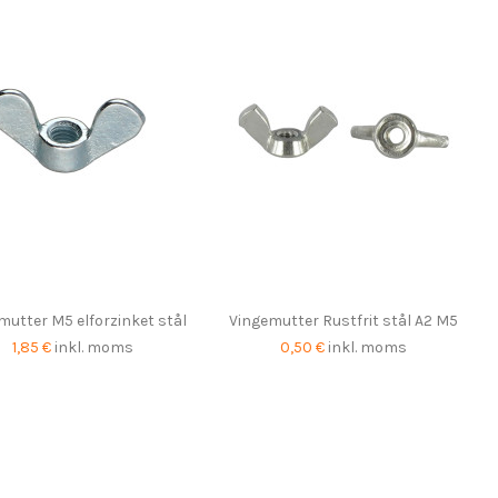
mutter M5 elforzinket stål
Vingemutter Rustfrit stål A2 M5
1,85 €
inkl. moms
0,50 €
inkl. moms