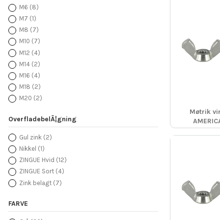
M6
(8)
M7
(1)
M8
(7)
M10
(7)
M12
(4)
M14
(2)
M16
(4)
M18
(2)
M20
(2)
Møtrik v
OverfladebelÃ¦gning
AMERIC
Gul zink
(2)
Nikkel
(1)
ZINGUE Hvid
(12)
ZINGUE Sort
(4)
Zink belagt
(7)
FARVE