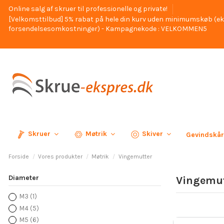
Online salg af skruer til professionelle og private!
[Velkomsttilbud] 5% rabat på hele din kurv uden minimumskøb (ek
forsendelsesomkostninger) - Kampagnekode : VELKOMMEN5
Skruer
Møtrik
Skiver
Gevindskå
Forside
Vores produkter
Møtrik
Vingemutter
Diameter
Vingemut
M3
(1)
M4
(5)
M5
(6)