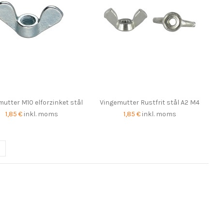
utter M10 elforzinket stål
Vingemutter Rustfrit stål A2 M4
1,85 €
inkl. moms
1,85 €
inkl. moms