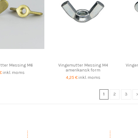
tter Messing M6
Vingemutter Messing M4
Vingem
amerikansk form
 €
inkl. moms
4,25 €
inkl. moms
1
2
3