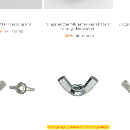
tter Messing M8
Vingemutter M8 amerikansk form
Vingem
sort galvaniseret
 €
inkl. moms
1,85 €
inkl. moms
Tilgængelig inden for 25 arbejdsdage