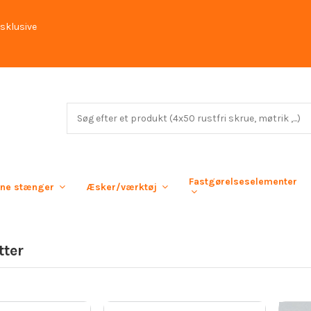
sklusive
Fastgørelseselementer
rne stænger
Æsker/værktøj
ter