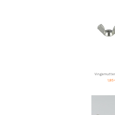
Vingemutter 
1,85