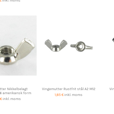
 €
inkl. moms
ter Nikkelbelagt
Vingemutter Rustfrit stål A2 M12
Vi
6 amerikansk form
1,85 €
inkl. moms
 €
inkl. moms