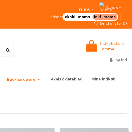
Dansk
EUR €
Priser:
ekskl. moms
inkl. moms
Ønskeliste (
0
)
Indkøbskurv
Tomme
Log ind
Teknisk datablad
Mine indkøb
Båd-hardware