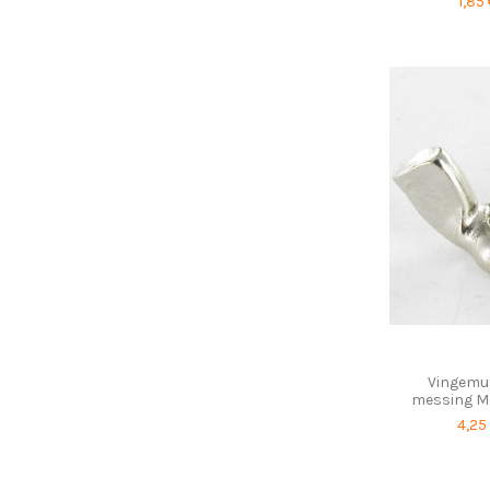
1,85
Vingemut
messing M
4,25