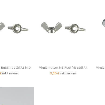
Rustfrit stål A2 M10
Vingemutter M6 Rustfrit stål A4
Vinge
 €
inkl. moms
0,50 €
inkl. moms