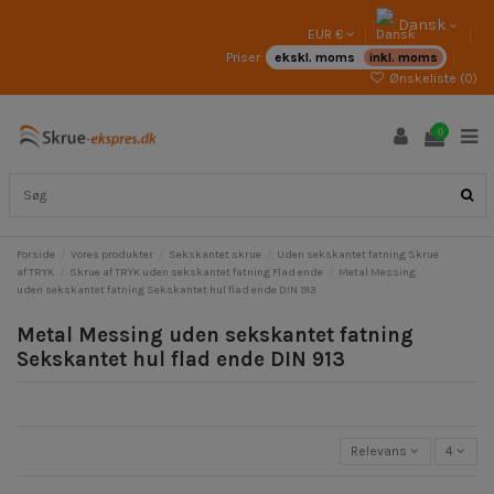
Dansk
EUR €
Priser:
ekskl. moms
inkl. moms
Ønskeliste (
0
)
0
Forside
Vores produkter
Sekskantet skrue
Uden sekskantet fatning Skrue
af TRYK
Skrue af TRYK uden sekskantet fatning Flad ende
Metal Messing
uden sekskantet fatning Sekskantet hul flad ende DIN 913
Metal Messing uden sekskantet fatning
Sekskantet hul flad ende DIN 913
Relevans
4