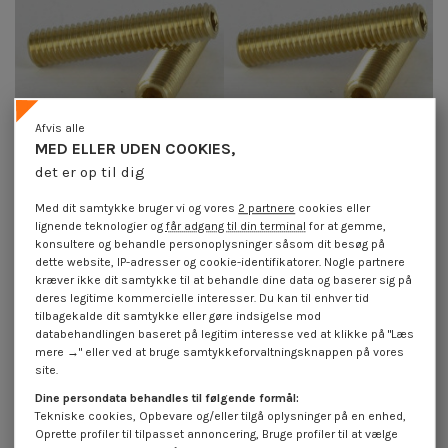
Afvis alle
MED ELLER UDEN COOKIES,
det er op til dig
Vis m-hastighed Messing uden
Vis m-hastighed Messing uden
sekskantet fatning Sekskantet
sekskantet fatning Sekskantet
Med dit samtykke bruger vi og vores
2 partnere
cookies eller
fatning 3 M6X30 flad ende
fatning 3 M6X6 flad ende
lignende teknologier og
får adgang til din terminal
for at gemme,
4,25 €
inkl. moms
4,25 €
inkl. moms
konsultere og behandle personoplysninger såsom dit besøg på
dette website, IP-adresser og cookie-identifikatorer. Nogle partnere
kræver ikke dit samtykke til at behandle dine data og baserer sig på
deres legitime kommercielle interesser. Du kan til enhver tid
Metal Messing uden sekskantet fatning Sekskantet hul flad ende
tilbagekalde dit samtykke eller gøre indsigelse mod
databehandlingen baseret på legitim interesse ved at klikke på "Læs
mere →" eller ved at bruge samtykkeforvaltningsknappen på vores
site.
Dine persondata behandles til følgende formål:
Tekniske cookies, Opbevare og/eller tilgå oplysninger på en enhed,
Oprette profiler til tilpasset annoncering, Bruge profiler til at vælge