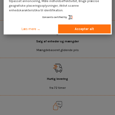
tilpasset annoncering, Måle indholdseffektivitet, Bruge præcise
45.000+ referencer på lager
geografiske placeringsoplysninger, Aktivt scanne
enhedskarakteristika til identifikation.
Det bredeste udvalg på internettet
Consents certified by
Læs mere →
Accepter alt
Salg af enheder og mængder
Mængdebaseret glidende pris
Hurtig levering
fra 72 timer