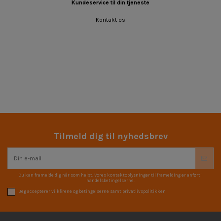
Kundeservice til din tjeneste
Kontakt os
Tilmeld dig til nyhedsbrev
Du kan framelde dig når som helst. Vores kontaktoplysninger til framelding er anført i
handelsbetingelserne.
Jeg accepterer vilkårene og betingelserne samt privatlivspolitikken