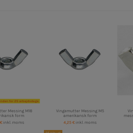
inden for 25 arbejdsdage
tter Messing M18
Vingemutter Messing M5
Vi
ikansk form
amerikansk form
mess
 €
inkl. moms
4,25 €
inkl. moms
På tilbud!