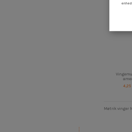
enheds
Vingemu
amer
4,25
Møtrik vinger 