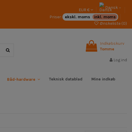
Dansk
EUR €
Priser:
ekskl. moms
inkl. moms
Ønskeliste (
0
)
Indkøbskurv
Tomme
Log ind
Teknisk datablad
Mine indkøb
Båd-hardware