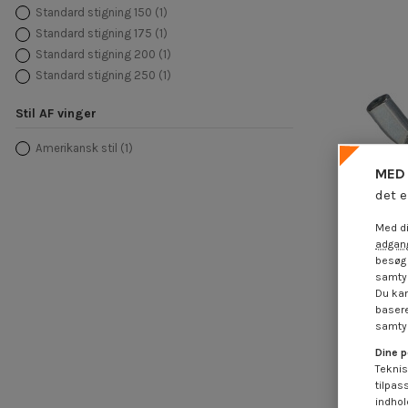
Standard stigning 150
(1)
Standard stigning 175
(1)
Standard stigning 200
(1)
Standard stigning 250
(1)
Stil AF vinger
Amerikansk stil
(1)
MED 
det e
Med di
adgang
besøg 
samtyk
Vingemu
Du kan
amer
basere
4,25
samtyk
Dine p
Teknis
tilpas
indhol