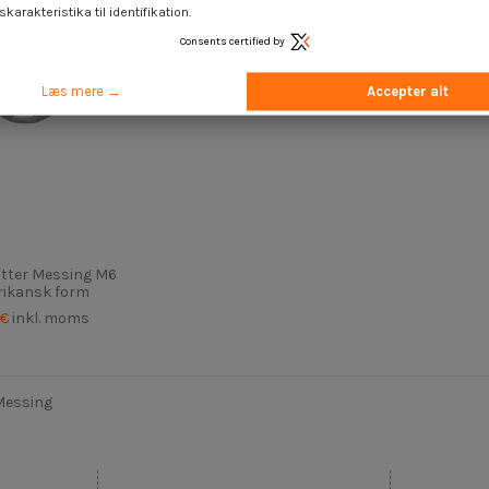
karakteristika til identifikation.
Consents certified by
Læs mere →
Accepter alt
tter Messing M6
ikansk form
 €
inkl. moms
Messing