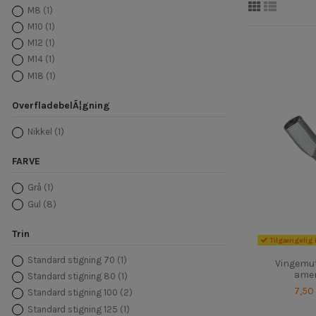
M8
(1)
M10
(1)
M12
(1)
M14
(1)
M18
(1)
OverfladebelÃ¦gning
Nikkel
(1)
FARVE
Grå
(1)
Gul
(8)
Trin
Tilgængelig 
Standard stigning 70
(1)
Vingemu
amer
Standard stigning 80
(1)
7,50
Standard stigning 100
(2)
Standard stigning 125
(1)