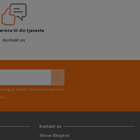
rvice til din tjeneste
Kontakt os
elding er anført i handelsbetingelserne.
ken
Kontakt os
Skrue Ekspres