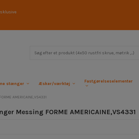
sklusive
Fastgørelseselementer
rne stænger
Æsker/værktøj
g FORME AMERICAINE,VS4331
inger Messing FORME AMERICAINE,VS4331