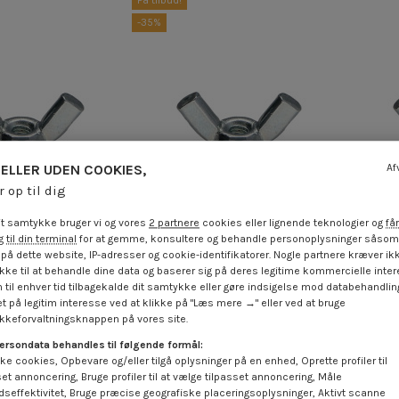
-35%
ELLER UDEN COOKIES,
Af
r op til dig
t samtykke bruger vi og vores
2 partnere
cookies eller lignende teknologier og
får
 til din terminal
for at gemme, konsultere og behandle personoplysninger såsom 
på dette website, IP-adresser og cookie-identifikatorer. Nogle partnere kræver ikk
ke til at behandle dine data og baserer sig på deres legitime kommercielle inter
tter Messing M4
Vingemutter Messing M12
Vi
 til enhver tid tilbagekalde dit samtykke eller gøre indsigelse mod databehandli
ikansk form
amerikansk form
t på legitim interesse ved at klikke på "Læs mere →" eller ved at bruge
 €
inkl. moms
2,76 €
inkl. moms
4,25 €
keforvaltningsknappen på vores site.
ersondata behandles til følgende formål:
ke cookies, Opbevare og/eller tilgå oplysninger på en enhed, Oprette profiler til
set annoncering, Bruge profiler til at vælge tilpasset annoncering, Måle
dseffektivitet, Bruge præcise geografiske placeringsoplysninger, Aktivt scanne