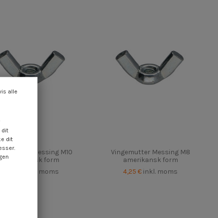
vis alle
dit
e dit
esser.
ngemutter Messing M10
Vingemutter Messing M8
ngen
amerikansk form
amerikansk form
4,25 €
inkl. moms
4,25 €
inkl. moms