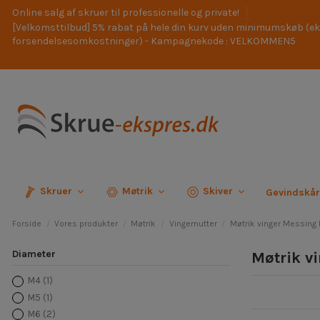
Online salg af skruer til professionelle og private!
[Velkomsttilbud] 5% rabat på hele din kurv uden minimumskøb (ek
forsendelsesomkostninger) - Kampagnekode : VELKOMMEN5
Skruer
Møtrik
Skiver
Gevindskå
Forside
Vores produkter
Møtrik
Vingemutter
Møtrik vinger Messin
Diameter
Møtrik v
M4
(1)
M5
(1)
M6
(2)