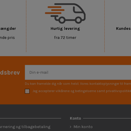
 mængder
Hurtig levering
Kundese
nde pris
fra 72 timer
edsbrev
Du kan framelde dig når som helst. Vores kontaktoplysninger til fram
Jeg accepterer vilkårene og betingelserne samt privatlivspolitik
Konto
urnering og tilbagebetaling
Min konto