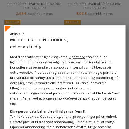
Bit Industriel kvalitet 1/4" C6.3 Pozi
Bit Industriel kvalitet 1/4" E6.3 Pozi
PZ9 længde 25
PZ9 længde 50
2,98 €
inkl. moms
3,96 €
inkl. moms
4,25 €
5,65 €
På tilbud!
På tilbud!
-30%
-30%
Afvis alle
MED ELLER UDEN COOKIES,
det er op til dig
Med dit samtykke bruger vi og vores
2 partnere
cookies eller
lignende teknologier og
får adgang til din terminal
for at gemme,
konsultere og behandle personoplysninger såsom dit besøg på
dette website, IP-adresser og cookie-identifikatorer. Nogle partnere
kræver ikke dit samtykke til at behandle dine data og baserer sig på
deres legitime kommercielle interesser. Du kan til enhver tid
tilbagekalde dit samtykke eller gøre indsigelse mod
databehandlingen baseret på legitim interesse ved at klikke på "Læs
Tilgængelig inden for 15 hverdage
mere →" eller ved at bruge samtykkeforvaltningsknappen på vores
Bit Industriel kvalitet 1/4" C6.3
Bit Industriel kvalitet 1/4" C6.3 Pozi
site.
Titanium Pozi PZ8 længde 25
PZ8 længde 25
Dine persondata behandles til følgende formål:
3,54 €
inkl. moms
1,40 €
inkl. moms
5,05 €
2,00 €
Tekniske cookies, Opbevare og/eller tilgå oplysninger på en enhed,
På tilbud!
Oprette profiler til tilpasset annoncering, Bruge profiler til at vælge
-30%
tilpasset annoncering, Måle indholdseffektivitet, Bruge præcise