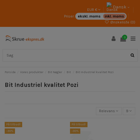
Dansk
EUR €
Priser:
ekskl. moms
inkl. moms
Ønskeliste (
0
)
0
Forside
Vores produkter
Bit Nøgler
Bit
Bit Industriel kvalitet Pozi
Bit Industriel kvalitet Pozi
Relevans
9
På tilbud!
På tilbud!
-30%
-30%