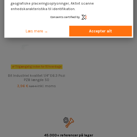
geografiske placeringsoplysninger, Aktivt scanne
enhedskarakteristika til identifikation.
Consents certified by
Læs mere →
Accepter alt
Tilgængelig inden for 15 hverdage
Bit Industriel kvalitet 1/4" E6.3 Pozi
PZ8 længde 50
3,96 €
inkl. moms
5,65 €
45.000+ referencer på lager