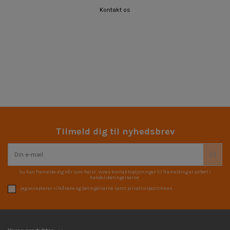
Kontakt os
Tilmeld dig til nyhedsbrev
Du kan framelde dig når som helst. Vores kontaktoplysninger til framelding er anført i
handelsbetingelserne.
Jeg accepterer vilkårene og betingelserne samt privatlivspolitikken