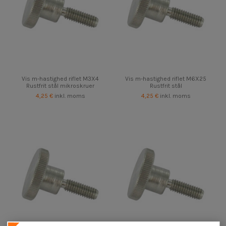
Vis m-hastighed riflet M3X4
Vis m-hastighed riflet M6X25
Rustfrit stål mikroskruer
Rustfrit stål
4,25 €
inkl. moms
4,25 €
inkl. moms