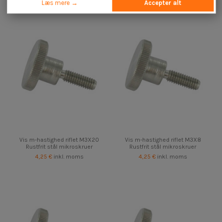
Læs mere →
Accepter alt
Vis m-hastighed riflet M3X20
Vis m-hastighed riflet M3X8
Rustfrit stål mikroskruer
Rustfrit stål mikroskruer
4,25 €
inkl. moms
4,25 €
inkl. moms