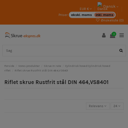
Dansk
EUR €
Priser:
ekskl. moms
inkl. moms
Ønskeliste (
0
)
0
Forside
Vores produkter
Skrue m rate
Cylindrisk hoved Cylindrisk hoved
riflet
Riflet skrue Rustfrit stål DIN 464,VS8401
Riflet skrue Rustfrit stål DIN 464,VS8401
Relevans
24