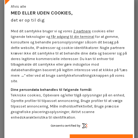
Afvis alle
MED ELLER UDEN COOKIES,
Vis m-hastighed riflet M5X20
Vis m-hastighed riflet M3X10
Rustfrit stål
Rustfrit stål mikroskruer
det er op til dig
4,25 €
inkl. moms
4,25 €
inkl. moms
Med dit samtykke bruger vi og vores
2 partnere
cookies eller
lignende teknologier og
får adgang til din terminal
for at gemme,
konsultere og behandle personoplysninger såsom dit besøg på
dette website, IP-adresser og cookie-identifikatorer. Nogle partnere
kræver ikke dit samtykke til at behandle dine data og baserer sig på
deres legitime kommercielle interesser. Du kan til enhver tid
tilbagekalde dit samtykke eller gøre indsigelse mod
databehandlingen baseret på legitim interesse ved at klikke på "Læs
mere →" eller ved at bruge samtykkeforvaltningsknappen på vores
site.
Dine persondata behandles til følgende formål:
Tekniske cookies, Opbevare og/eller tilgå oplysninger på en enhed,
Oprette profiler til tilpasset annoncering, Bruge profiler til at vælge
tilpasset annoncering, Måle indholdseffektivitet, Bruge præcise
geografiske placeringsoplysninger, Aktivt scanne
enhedskarakteristika til identifikation.
Vis m-hastighed riflet M4X25
Vis m-hastighed riflet M4X12
Rustfrit stål
Rustfrit stål
Consents certified by
4,25 €
inkl. moms
4,25 €
inkl. moms