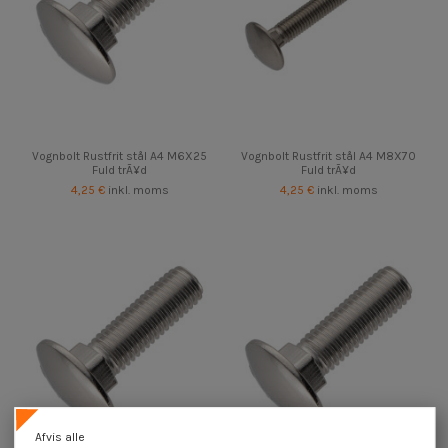
Vognbolt Rustfrit stål A4 M6X25
Vognbolt Rustfrit stål A4 M8X70
Fuld trÃ¥d
Fuld trÃ¥d
4,25 €
inkl. moms
4,25 €
inkl. moms
Afvis alle