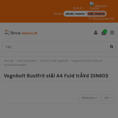
Dansk
EUR €
Priser:
ekskl. moms
inkl. moms
Ønskeliste (
0
)
0
Forside
Vores produkter
Skrue m rate Vognbolt
Vognbolt Rustfrit stål A4
Fuld trÃ¥d DIN603
Vognbolt Rustfrit stål A4 Fuld trÃ¥d DIN603
Relevans
24