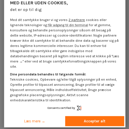
MED ELLER UDEN COOKIES,
det er op til dig
Vognbolt Rustfrit stål A4 M6X20
Vognbolt Rustfrit stål A4 M8X16
Fuld trÃ¥d
Fuld trÃ¥d
Med dit samtykke bruger vi og vores
2 partnere
cookies eller
4,25 €
inkl. moms
4,25 €
inkl. moms
lignende teknologier og
får adgang til din terminal
for at gemme,
konsultere og behandle personoplysninger såsom dit besøg på
dette website, IP-adresser og cookie-identifikatorer. Nogle partnere
kræver ikke dit samtykke til at behandle dine data og baserer sig på
deres legitime kommercielle interesser. Du kan til enhver tid
tilbagekalde dit samtykke eller gøre indsigelse mod
databehandlingen baseret på legitim interesse ved at klikke på "Læs
mere →" eller ved at bruge samtykkeforvaltningsknappen på vores
site.
Dine persondata behandles til følgende formål:
Tekniske cookies, Opbevare og/eller tilgå oplysninger på en enhed,
Oprette profiler til tilpasset annoncering, Bruge profiler til at vælge
tilpasset annoncering, Måle indholdseffektivitet, Bruge præcise
geografiske placeringsoplysninger, Aktivt scanne
enhedskarakteristika til identifikation.
Consents certified by
Vognbolt Rustfrit stål A4 M8X45
Vognbolt Rustfrit stål A4 M8X20
Fuld trÃ¥d
Fuld trÃ¥d
Læs mere →
Accepter alt
4,25 €
inkl. moms
4,25 €
inkl. moms