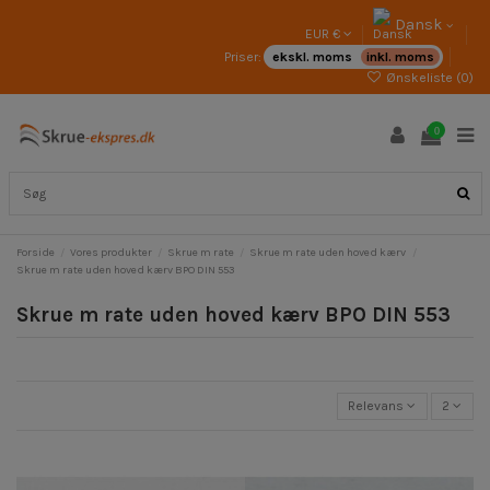
Dansk
EUR €
Priser:
ekskl. moms
inkl. moms
Ønskeliste (
0
)
0
Forside
Vores produkter
Skrue m rate
Skrue m rate uden hoved kærv
Skrue m rate uden hoved kærv BPO DIN 553
Skrue m rate uden hoved kærv BPO DIN 553
Relevans
2