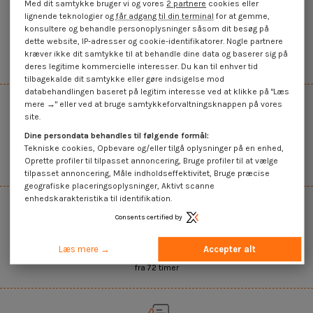
Med dit samtykke bruger vi og vores
2 partnere
cookies eller
lignende teknologier og
får adgang til din terminal
for at gemme,
konsultere og behandle personoplysninger såsom dit besøg på
45.000+ referencer på lager
dette website, IP-adresser og cookie-identifikatorer. Nogle partnere
kræver ikke dit samtykke til at behandle dine data og baserer sig på
Det bredeste udvalg på internettet
deres legitime kommercielle interesser. Du kan til enhver tid
tilbagekalde dit samtykke eller gøre indsigelse mod
databehandlingen baseret på legitim interesse ved at klikke på "Læs
mere →" eller ved at bruge samtykkeforvaltningsknappen på vores
site.
Dine persondata behandles til følgende formål:
Salg af enheder og mængder
Tekniske cookies, Opbevare og/eller tilgå oplysninger på en enhed,
Oprette profiler til tilpasset annoncering, Bruge profiler til at vælge
Mængdebaseret glidende pris
tilpasset annoncering, Måle indholdseffektivitet, Bruge præcise
geografiske placeringsoplysninger, Aktivt scanne
enhedskarakteristika til identifikation.
Consents certified by
Hurtig levering
Læs mere →
Accepter alt
fra 72 timer