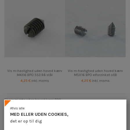
Vis m-hastighed uden hoved kærv
Vis m-hastighed uden hoved kærv
M4X6 BPO 553 Rå stål
M5X16 BPO elforzinket stål
4,25 €
inkl. moms
4,25 €
inkl. moms
Skrue m rate uden hoved kærv BPO
Afvis alle
MED ELLER UDEN COOKIES,
det er op til dig