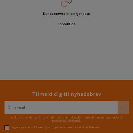
Kundeservice til din tjeneste
Kontakt os
Tilmeld dig til nyhedsbrev
Du kan framelde dig når som helst. Vores kontaktoplysninger til framelding er anført i
handelsbetingelserne.
Jeg accepterer vilkårene og betingelserne samt privatlivspolitikken