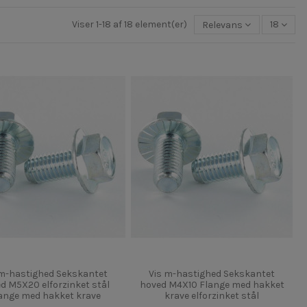
Viser 1-18 af 18 element(er)
Relevans
18
 m-hastighed Sekskantet
Vis m-hastighed Sekskantet
d M5X20 elforzinket stål
hoved M4X10 Flange med hakket
ange med hakket krave
krave elforzinket stål