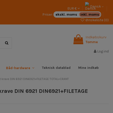
Dansk
EUR €
Priser:
ekskl. moms
inkl. moms
Ønskeliste (
0
)
Indkøbskurv
Tomme
Log ind
Teknisk datablad
Mine indkøb
Båd-hardware
t krave DIN 6921 DIN6921+FILETAGE TOTAL+CRANT
krave DIN 6921 DIN6921+FILETAGE