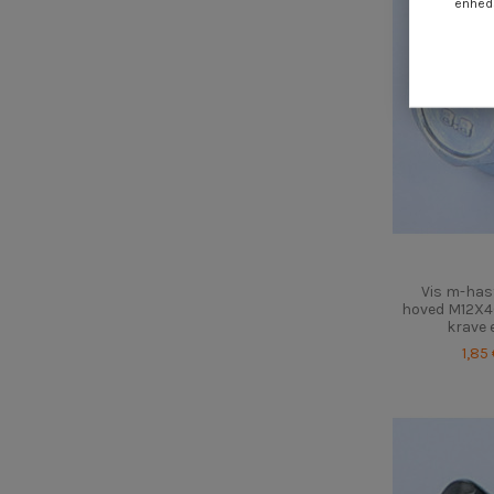
enheds
Vis m-has
hoved M12X4
krave 
1,85