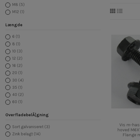
M8
(5)
M12
(1)
Længde
6
(1)
8
(1)
10
(3)
12
(2)
16
(2)
20
(1)
30
(4)
35
(1)
40
(2)
60
(1)
OverfladebelÃ¦gning
Vis m-has
Sort galvaniseret
(3)
hoved M6X1
Zink belagt
(14)
Flange 