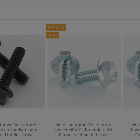
På tilbud!
-40%
tighed Sekskantet
Vis m-hastighed Sekskantet
Vis
6 sort galvaniseret
hoved M8X10 elforzinket stål
hove
med hakket krave
Flange med hakket krave
Fl