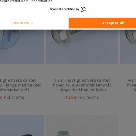
karakteristika til identifikation.
Consents certified by
Læs mere →
Accepter alt
tighed Sekskantet
Vis m-hastighed Sekskantet
Vis
0 Flange med hakket
hoved M5X30 elforzinket stål
hove
elforzinket stål
Flange med hakket krave
Fl
 €
inkl. moms
4,25 €
inkl. moms