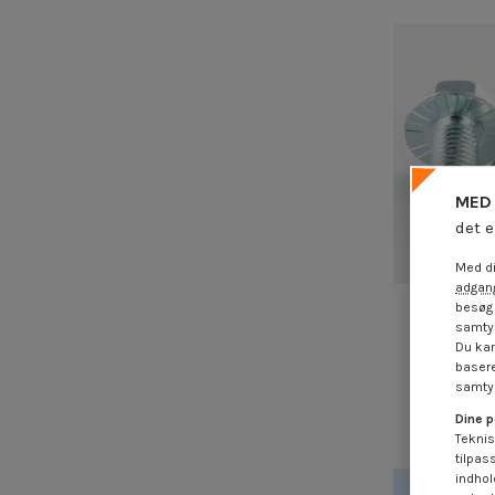
MED 
det e
Med di
adgang
besøg 
samtyk
Vis m-has
Du kan
hoved M6X
basere
Flange 
samtyk
4,25
Dine p
Teknis
tilpas
indhol