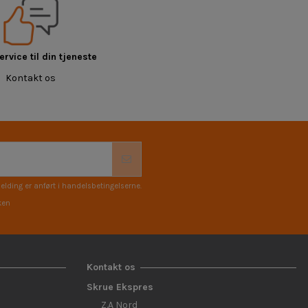
rvice til din tjeneste
Kontakt os
elding er anført i handelsbetingelserne.
ken
Kontakt os
Skrue Ekspres
Z.A Nord