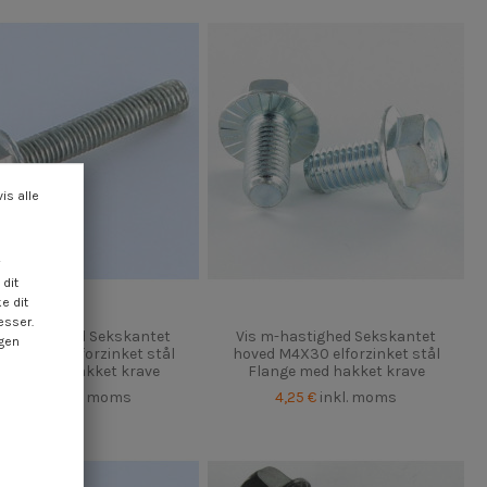
vis alle
dit
e dit
esser.
 m-hastighed Sekskantet
Vis m-hastighed Sekskantet
ngen
d M8X35 elforzinket stål
hoved M4X30 elforzinket stål
ange med hakket krave
Flange med hakket krave
4,25 €
inkl. moms
4,25 €
inkl. moms