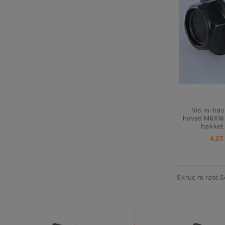
Vis m-has
hoved M6X16 
hakket 
4,25
Skrue m rate 