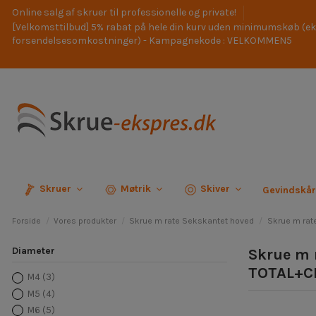
Online salg af skruer til professionelle og private!
[Velkomsttilbud] 5% rabat på hele din kurv uden minimumskøb (ek
forsendelsesomkostninger) - Kampagnekode : VELKOMMEN5
Skruer
Møtrik
Skiver
Gevindskå
Forside
Vores produkter
Skrue m rate Sekskantet hoved
Skrue m rat
Diameter
Skrue m 
TOTAL+C
M4
(3)
M5
(4)
M6
(5)