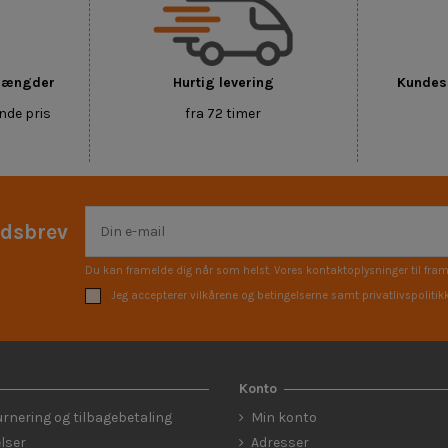
 mængder
Hurtig levering
Kundese
nde pris
fra 72 timer
edsbrev
Du kan framelde dig når som helst. Vores kontaktoplysninger til fram
Jeg accepterer vilkårene og betingelserne samt privatlivspolitik
Konto
urnering og tilbagebetaling
Min konto
lser
Adresser