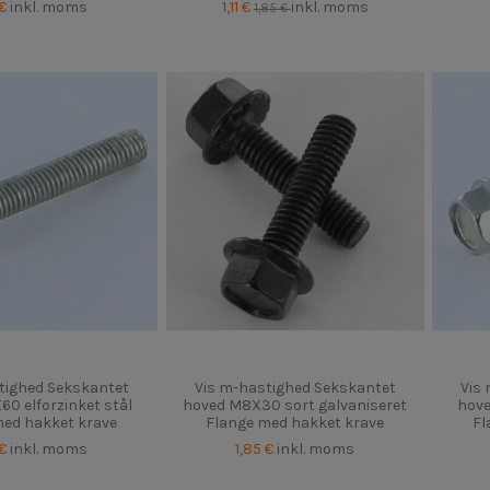
 €
inkl. moms
1,11 €
inkl. moms
1,85 €
tighed Sekskantet
Vis m-hastighed Sekskantet
Vis
0 elforzinket stål
hoved M8X30 sort galvaniseret
hove
med hakket krave
Flange med hakket krave
Fl
 €
inkl. moms
1,85 €
inkl. moms