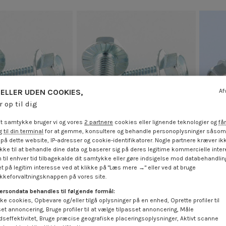
ELLER UDEN COOKIES,
Af
r op til dig
t samtykke bruger vi og vores
2 partnere
cookies eller lignende teknologier og
får
 til din terminal
for at gemme, konsultere og behandle personoplysninger såsom 
på dette website, IP-adresser og cookie-identifikatorer. Nogle partnere kræver ikk
ke til at behandle dine data og baserer sig på deres legitime kommercielle inter
tighed Sekskantet
Vis m-hastighed Sekskantet
Vis
 til enhver tid tilbagekalde dit samtykke eller gøre indsigelse mod databehandli
8 elforzinket stål
hoved M4X12 Flange med hakket
hove
t på legitim interesse ved at klikke på "Læs mere →" eller ved at bruge
med hakket krave
krave elforzinket stål
Fl
keforvaltningsknappen på vores site.
 €
inkl. moms
1,85 €
inkl. moms
ersondata behandles til følgende formål:
ke cookies, Opbevare og/eller tilgå oplysninger på en enhed, Oprette profiler til
set annoncering, Bruge profiler til at vælge tilpasset annoncering, Måle
dseffektivitet, Bruge præcise geografiske placeringsoplysninger, Aktivt scanne