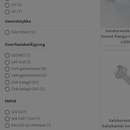
40
(3)
45
(7)
50
(14)
Gevindstykke
60
(2)
Selvborende
63
(4)
Fuld trÃ¥d
(12)
hoved Flange 
65
(1)
LISS
OverfladebelÃ¦gning
70
(3)
75
(7)
GEOMET
(1)
78
(1)
LAK Sort
(1)
80
(2)
Sort galvaniseret
(8)
90
(3)
Varmgalvaniseret
(2)
98
(1)
Zink belagt
(93)
100
(4)
Zink belagt CR3
(2)
105
(1)
118
(1)
FARVE
125
(2)
Grå
(127)
130
(1)
Grå Stål / Sort
(1)
138
(1)
Selvborend
RAL1015 lys elfenben
(1)
Sekskantet ho
140
(1)