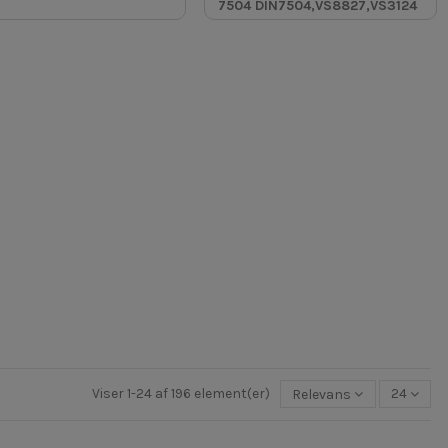
7504 DIN7504,VS8827,VS3124
Viser 1-24 af 196 element(er)
Relevans
24