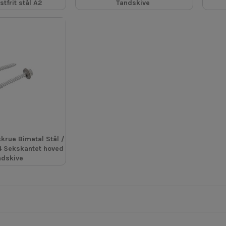
stfrit stål A2
Tandskive
krue Bimetal Stål /
A4 Sekskantet hoved
ndskive