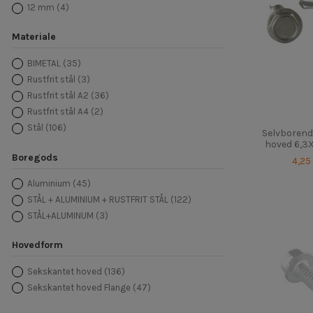
12 mm
(4)
34.5
(4)
38
(4)
Materiale
39.5
(6)
BIMETAL
(35)
48
(1)
Rustfrit stål
(3)
51
(3)
Rustfrit stål A2
(36)
52.5
(1)
Rustfrit stål A4
(2)
63
(7)
Stål
(106)
78
(1)
Selvborend
hoved 6,3X
88
(2)
Boregods
4,25
Aluminium
(45)
STÅL + ALUMINIUM + RUSTFRIT STÅL
(122)
STÅL+ALUMINUM
(3)
Hovedform
Sekskantet hoved
(136)
Sekskantet hoved Flange
(47)