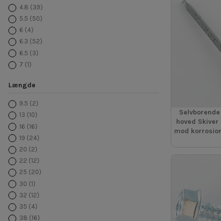
4.8
(39)
5.5
(50)
6
(4)
6.3
(52)
6.5
(3)
7
(1)
Længde
9.5
(2)
Selvborende
13
(10)
hoved Skiver
16
(16)
mod korrosion
19
(24)
20
(2)
22
(12)
25
(20)
30
(1)
32
(12)
35
(4)
38
(16)