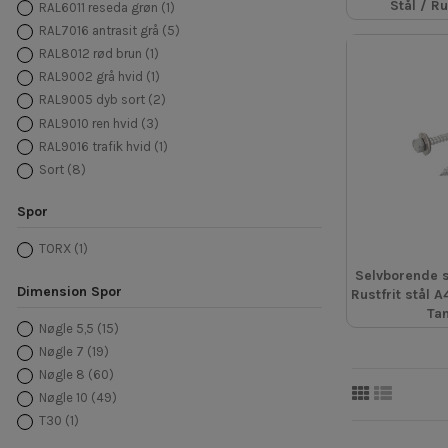
Stål / Ru
RAL6011 reseda grøn
(1)
150
(2)
RAL7016 antrasit grå
(5)
160
(1)
RAL8012 rød brun
(1)
180
(1)
RAL9002 grå hvid
(1)
200
(1)
RAL9005 dyb sort
(2)
RAL9010 ren hvid
(3)
RAL9016 trafik hvid
(1)
Sort
(8)
Spor
TORX
(1)
Selvborende s
Dimension Spor
Rustfrit stål 
Ta
Nøgle 5,5
(15)
Nøgle 7
(19)
Nøgle 8
(60)
Nøgle 10
(49)
T30
(1)