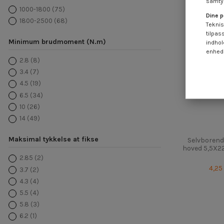
samtyk
1000-1800
(75)
Dine p
1800-2500
(68)
Teknis
tilpas
Minimum brudmoment (N.m)
indhol
enheds
2.8
(8)
3.4
(7)
4.5
(19)
6.5
(34)
10
(26)
14
(49)
Maksimal tykkelse at fikse
Selvborend
hoved 5,5X22
2.85
(2)
4,25
3.7
(2)
4.3
(4)
5.5
(4)
5.8
(3)
6.2
(1)