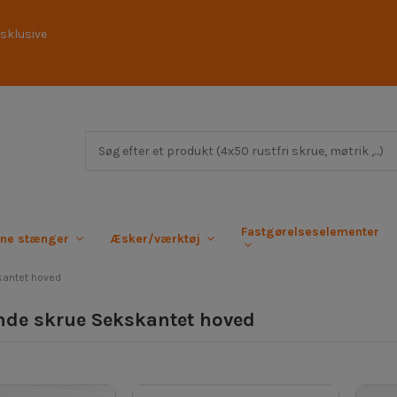
sklusive
Fastgørelseselementer
rne stænger
Æsker/værktøj
kantet hoved
nde skrue Sekskantet hoved