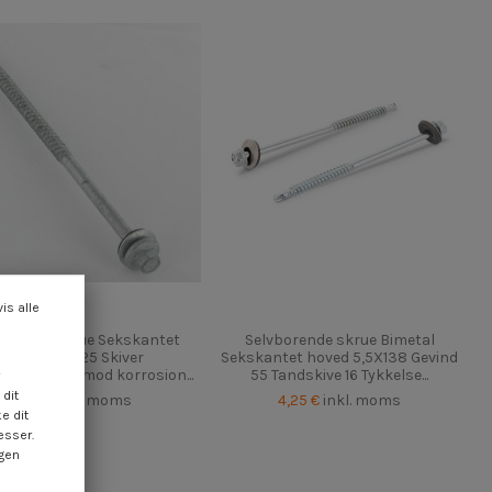
vis alle
borende skrue Sekskantet
Selvborende skrue Bimetal
hoved 6,5X125 Skiver
Sekskantet hoved 5,5X138 Gevind
ndsdygtig mod korrosion...
55 Tandskive 16 Tykkelse...
dit
1,85 €
inkl. moms
4,25 €
inkl. moms
e dit
esser.
ngen