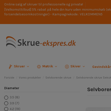
Online salg af skruer til professionelle og private!
[Velkomsttilbud] 5% rabat på hele din kurv uden minimumskøb (ek
forsendelsesomkostninger) - Kampagnekode : VELKOMMEN5
Skruer
Møtrik
Skiver
Gevindskå
Forside
Vores produkter
Selvborende skrue
Selvborende skrue Seks
Diameter
Selvbore
3.5
(8)
3.9
(7)
4.2
(19)