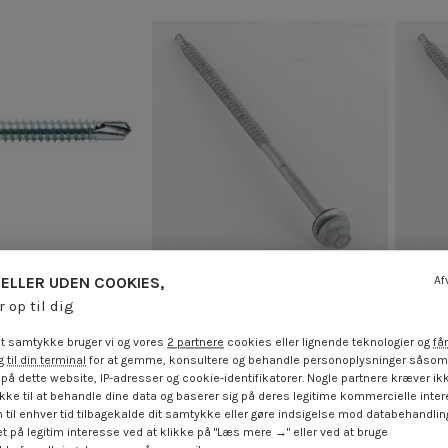
ELLER UDEN COOKIES,
Af
r op til dig
selvborende skrue
Selvborende skrue Sekskantet
Selv
et hoved T30 7X80
hoved 6,5X150 Skiver
alvaniseret stål cr3
modstandsdygtig mod korrosion...
modsta
t samtykke bruger vi og vores
2 partnere
cookies eller lignende teknologier og
får
96...
 til din terminal
for at gemme, konsultere og behandle personoplysninger såsom 
1,85 €
inkl. moms
på dette website, IP-adresser og cookie-identifikatorer. Nogle partnere kræver ikk
 €
inkl. moms
ke til at behandle dine data og baserer sig på deres legitime kommercielle inter
 til enhver tid tilbagekalde dit samtykke eller gøre indsigelse mod databehandli
t på legitim interesse ved at klikke på "Læs mere →" eller ved at bruge