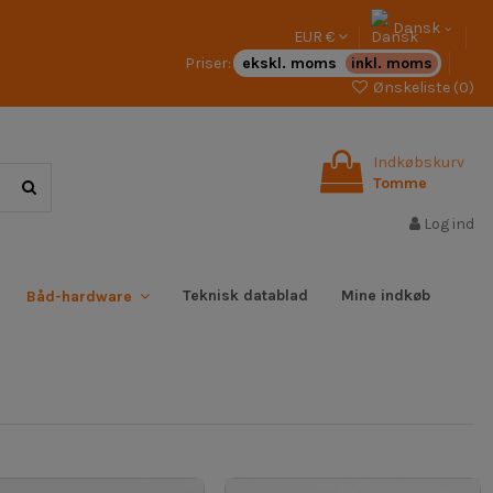
Dansk
EUR €
Priser:
ekskl. moms
inkl. moms
Ønskeliste (
0
)
Indkøbskurv
Tomme
Log ind
Teknisk datablad
Mine indkøb
Båd-hardware