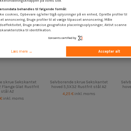
keforvaltningsknappen på vores site.
ersondata behandles til følgende formål:
ke cookies, Opbevare og/eller tilgå oplysninger på en enhed, Oprette profiler til
set annoncering, Bruge profiler til at vælge tilpasset annoncering, Måle
dseffektivitet, Bruge præcise geografiske placeringsoplysninger, Aktivt scanne
karakteristika til identifikation.
Consents certified by
Læs mere →
Accepter alt
e skrue Sekskantet
Selvborende skrue Sekskantet
Selv
 Flange Glat Rustfrit
hoved 5,5X32 Rustfrit stål A2
hove
stål A2
4,25 €
inkl. moms
 €
inkl. moms