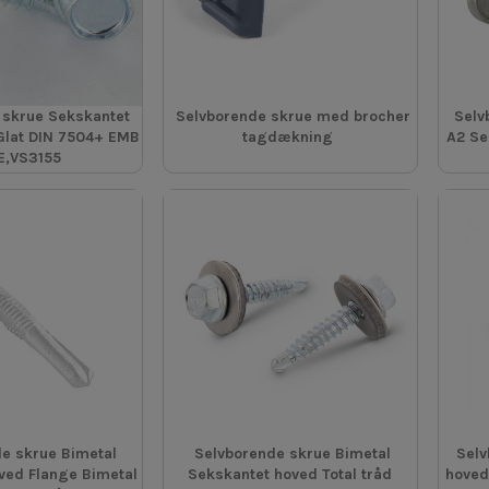
 skrue Sekskantet
Selvborende skrue med brocher
Selv
Glat DIN 7504+ EMB
tagdækning
A2 Se
E,VS3155
e skrue Bimetal
Selvborende skrue Bimetal
Selv
ved Flange Bimetal
Sekskantet hoved Total tråd
hoved