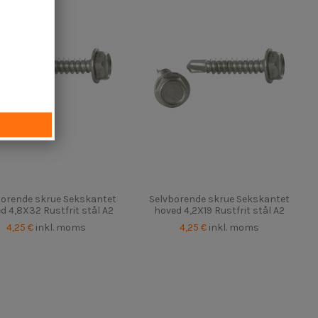
borende skrue Sekskantet
Selvborende skrue Sekskantet
d 4,8X32 Rustfrit stål A2
hoved 4,2X19 Rustfrit stål A2
4,25 €
inkl. moms
4,25 €
inkl. moms