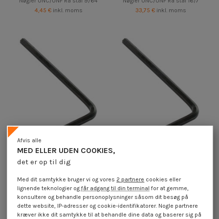
Nøgler UNC/UNF Rå stål 9/64
Nøgler UNC/UNF Rå stål 16/7
4,45 €
inkl. moms
33,75 €
inkl. moms
Afvis alle
MED ELLER UDEN COOKIES,
Nøgler UNC/UNF Rå stål 7/64
Nøgler UNC/UNF Rå stål 16/9
det er op til dig
4,25 €
inkl. moms
55,60 €
inkl. moms
Med dit samtykke bruger vi og vores
2 partnere
cookies eller
lignende teknologier og
får adgang til din terminal
for at gemme,
konsultere og behandle personoplysninger såsom dit besøg på
dette website, IP-adresser og cookie-identifikatorer. Nogle partnere
kræver ikke dit samtykke til at behandle dine data og baserer sig på