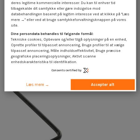
deres legitime kommercielle interesser. Du kan til enhver tid
tilbagekalde dit samtykke eller gøre indsigelse mod
databehandlingen baseret på legitim interesse ved at klikke på "Læs
mere →" eller ved at bruge samtykkeforvaltningsknappen på vores
site.
Dine persondata behandles til følgende formål:
Tekniske cookies, Opbevare og/eller tilgå oplysninger på en enhed,
Oprette profiler til tilpasset annoncering, Bruge profiler til at vælge
tilpasset annoncering, Måle indholdseffektivitet, Bruge præcise
geografiske placeringsoplysninger, Aktivt scanne
enhedskarakteristika til identifikation.
Nøgler UNC/UNF Rå stål 3/4
Nøgler UNC/UNF Rå stål 5/64
Consents certified by
105,75 €
inkl. moms
4,25 €
inkl. moms
Læs mere →
Accepter alt