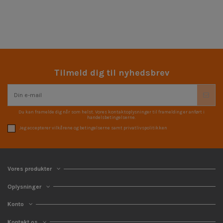
Tilmeld dig til nyhedsbrev
Du kan framelde dig når som helst. Vores kontaktoplysninger til framelding er anført i
handelsbetingelserne.
Jeg accepterer vilkårene og betingelserne samt privatlivspolitikken
Vores produkter
Oplysninger
Konto
Kontakt os