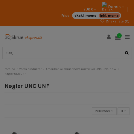
Dansk
EUR €
Priser:
ekskl. moms
inkl. moms
Ønskeliste (
0
)
0
Forside
Vores produkter
Amerikanke skruer bolte møtrikker UNC-UNF-BSW
Nøgler UNC UNF
Nøgler UNC UNF
Relevans
11