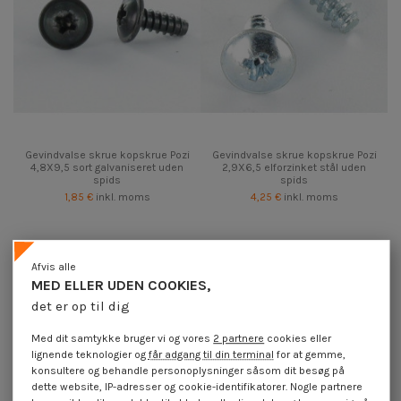
Gevindvalse skrue kopskrue Pozi
Gevindvalse skrue kopskrue Pozi
4,8X9,5 sort galvaniseret uden
2,9X6,5 elforzinket stål uden
spids
spids
1,85 €
inkl. moms
4,25 €
inkl. moms
Afvis alle
MED ELLER UDEN COOKIES,
det er op til dig
Med dit samtykke bruger vi og vores
2 partnere
cookies eller
lignende teknologier og
får adgang til din terminal
for at gemme,
konsultere og behandle personoplysninger såsom dit besøg på
dette website, IP-adresser og cookie-identifikatorer. Nogle partnere