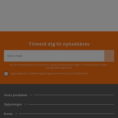
Tilmeld dig til nyhedsbrev
Du kan framelde dig når som helst. Vores kontaktoplysninger til framelding er anført i
handelsbetingelserne.
Jeg accepterer vilkårene og betingelserne samt privatlivspolitikken
Vores produkter
Oplysninger
Konto