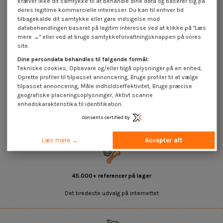
kræver ikke dit samtykke til at behandle dine data og baserer sig på
deres legitime kommercielle interesser. Du kan til enhver tid
tilbagekalde dit samtykke eller gøre indsigelse mod
databehandlingen baseret på legitim interesse ved at klikke på "Læs
mere →" eller ved at bruge samtykkeforvaltningsknappen på vores
Gevindvalse skrue kopskrue Pozi
Gevindvalse skrue kopskrue Pozi
site.
4,8X9,5 elforzinket stål uden
4,8X13 sort galvaniseret uden
spids
spids
Dine persondata behandles til følgende formål:
4,25 €
inkl. moms
1,85 €
inkl. moms
Tekniske cookies, Opbevare og/eller tilgå oplysninger på en enhed,
Oprette profiler til tilpasset annoncering, Bruge profiler til at vælge
tilpasset annoncering, Måle indholdseffektivitet, Bruge præcise
geografiske placeringsoplysninger, Aktivt scanne
Gevindvalse skrue kopskrue Pozi uden spids DIN 968
enhedskarakteristika til identifikation.
Consents certified by
Læs mere →
Accepter alt
45.000+ referencer på lager
Det bredeste udvalg på internettet