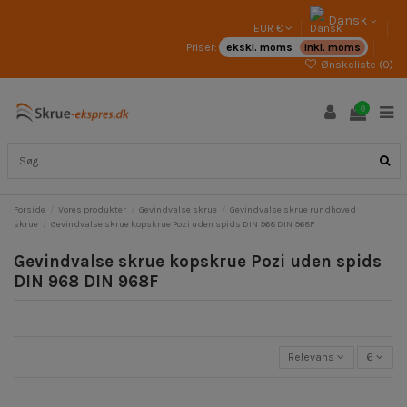
Dansk
EUR €
Priser:
ekskl. moms
inkl. moms
Ønskeliste (
0
)
0
Forside
Vores produkter
Gevindvalse skrue
Gevindvalse skrue rundhoved
skrue
Gevindvalse skrue kopskrue Pozi uden spids DIN 968 DIN 968F
Gevindvalse skrue kopskrue Pozi uden spids
DIN 968 DIN 968F
Relevans
6