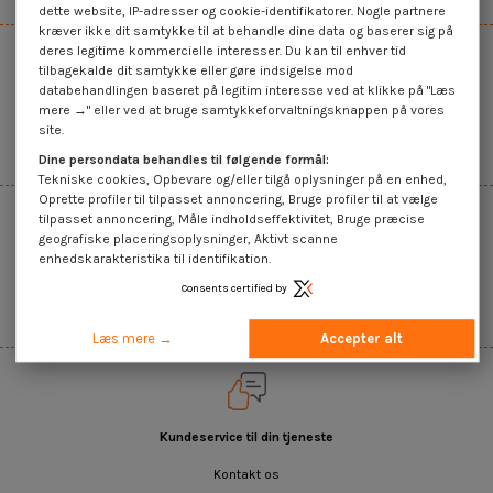
dette website, IP-adresser og cookie-identifikatorer. Nogle partnere
kræver ikke dit samtykke til at behandle dine data og baserer sig på
deres legitime kommercielle interesser. Du kan til enhver tid
tilbagekalde dit samtykke eller gøre indsigelse mod
databehandlingen baseret på legitim interesse ved at klikke på "Læs
mere →" eller ved at bruge samtykkeforvaltningsknappen på vores
Salg af enheder og mængder
site.
Mængdebaseret glidende pris
Dine persondata behandles til følgende formål:
Tekniske cookies, Opbevare og/eller tilgå oplysninger på en enhed,
Oprette profiler til tilpasset annoncering, Bruge profiler til at vælge
tilpasset annoncering, Måle indholdseffektivitet, Bruge præcise
geografiske placeringsoplysninger, Aktivt scanne
enhedskarakteristika til identifikation.
Hurtig levering
Consents certified by
fra 72 timer
Læs mere →
Accepter alt
Kundeservice til din tjeneste
Kontakt os