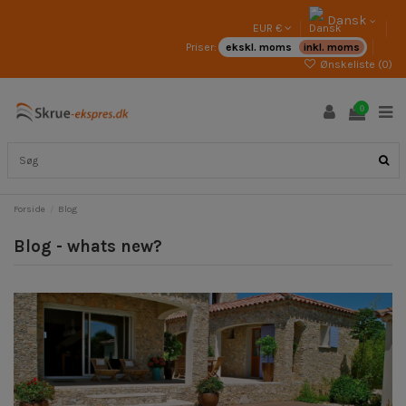
Dansk
EUR €
Priser:
ekskl. moms
inkl. moms
Ønskeliste (
0
)
0
Forside
Blog
Blog - whats new?