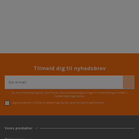
Tilmeld dig til nyhedsbrev
Du kan framelde dig når som helst. Vores kontaktoplysninger til framelding er anført i
handelsbetingelserne.
Jeg accepterer vilkårene og betingelserne samt privatlivspolitikken
Vores produkter