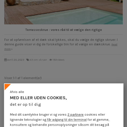
Terrasseskrue : vores råd til at vælge den rigtige
For at opførelsen af et dæk skal lykkes, skal du vælge de rigtige skruer. I
denne guide viser vi dig de forskellige trin for at vælge en dækskrue.
Read
more
avril 20, 2023
Alt om skruer
193 views
Viser 1-1 af 1 element(er)
Afvis alle
MED ELLER UDEN COOKIES,
det er op til dig
Med dit samtykke bruger vi og vores
2 partnere
cookies eller
45.000+ referencer på lager
lignende teknologier og
får adgang til din terminal
for at gemme,
konsultere og behandle personoplysninger såsom dit besøg på
Det bredeste udvalg på internettet