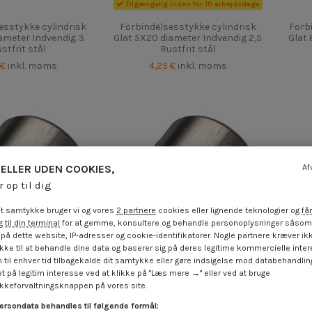
Tilgængelig inden for 10 arbejdsdage
esstykke cylindrisk
Forbindelsesstykke cylindrisk
Forb
iameter Indvendig 3
Glat 5X20 diameter Indvendig 2,5
Glat 
stfrit stål
Rustfrit stål
 €
inkl. moms
4,25 €
inkl. moms
ELLER UDEN COOKIES,
Af
r op til dig
t samtykke bruger vi og vores
2 partnere
cookies eller lignende teknologier og
får
 til din terminal
for at gemme, konsultere og behandle personoplysninger såsom 
på dette website, IP-adresser og cookie-identifikatorer. Nogle partnere kræver ikk
ke til at behandle dine data og baserer sig på deres legitime kommercielle inter
 til enhver tid tilbagekalde dit samtykke eller gøre indsigelse mod databehandli
t på legitim interesse ved at klikke på "Læs mere →" eller ved at bruge
keforvaltningsknappen på vores site.
ersondata behandles til følgende formål:
esstykke cylindrisk
Forbindelsesstykke cylindrisk
Forb