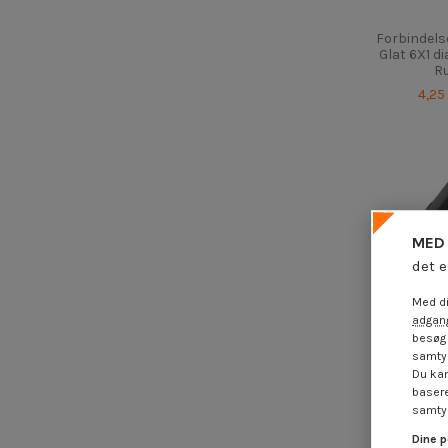
Forbindels
Glat 6X1 d
Ru
4,25
MED 
det e
Med di
adgang
besøg 
samtyk
Du kan
basere
samtyk
Dine p
Forbindels