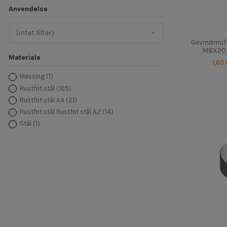
Anvendelse
(intet filter)
Gevindmuff
M8X20 R
Materiale
1,85
Messing
(1)
Rustfrit stål
(105)
Rustfrit stål A4
(21)
Rustfrit stål Rustfrit stål A2
(14)
Stål
(1)