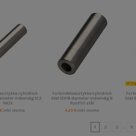
Til
esstykke cylindrisk
Forbindelsesstykke cylindrisk
Forb
ameter Indvendig 12,5
Glat 12X18 diameter Indvendig 8
Glat 
INOX
Rustfrit stål
 €
inkl. moms
4,25 €
inkl. moms
1
2
3
…
9