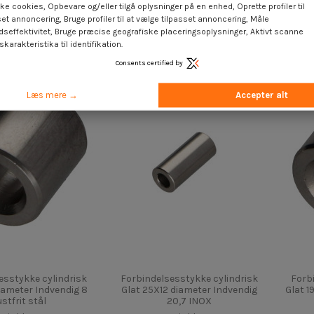
ameter Indvendig 2,5
Glat 6X5 diameter Indvendig 3
Glat 2
ke cookies, Opbevare og/eller tilgå oplysninger på en enhed, Oprette profiler til
stfrit stål
Rustfrit stål
set annoncering, Bruge profiler til at vælge tilpasset annoncering, Måle
dseffektivitet, Bruge præcise geografiske placeringsoplysninger, Aktivt scanne
 €
inkl. moms
4,25 €
inkl. moms
karakteristika til identifikation.
Consents certified by
Læs mere →
Accepter alt
esstykke cylindrisk
Forbindelsesstykke cylindrisk
Forb
iameter Indvendig 8
Glat 25X12 diameter Indvendig
Glat 1
stfrit stål
20,7 INOX