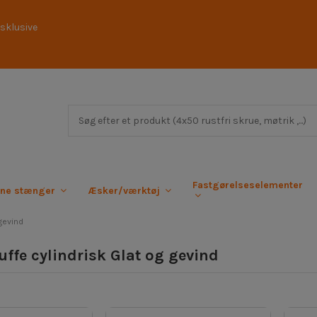
sklusive
Fastgørelseselementer
rne stænger
Æsker/værktøj
gevind
ffe cylindrisk Glat og gevind