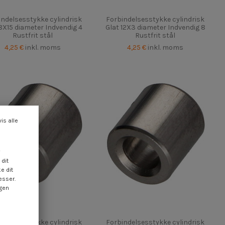
indelsesstykke cylindrisk
Forbindelsesstykke cylindrisk
8X15 diameter Indvendig 4
Glat 12X3 diameter Indvendig 8
Rustfrit stål
Rustfrit stål
4,25 €
inkl. moms
4,25 €
inkl. moms
vis alle
dit
e dit
esser.
ngen
indelsesstykke cylindrisk
Forbindelsesstykke cylindrisk