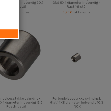
5X5 diameter Indvendig 20,7
Glat 8X4 diameter Indvendig 4
Rustfrit stål
Rustfrit stål
5,10 €
inkl. moms
4,25 €
inkl. moms
indelsesstykke cylindrisk
Forbindelsesstykke cylindrisk
9X4 diameter Indvendig 12,5
Glat 14X8 diameter Indvendig 10,3
Rustfrit stål
INOX