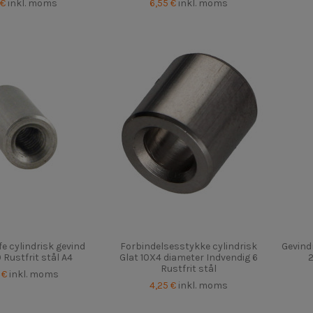
 €
inkl. moms
6,55 €
inkl. moms
e cylindrisk gevind
Forbindelsesstykke cylindrisk
Gevind
Rustfrit stål A4
Glat 10X4 diameter Indvendig 6
2
Rustfrit stål
5 €
inkl. moms
4,25 €
inkl. moms