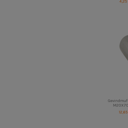
4,25
Gevindmuff
M20X70 
12,6