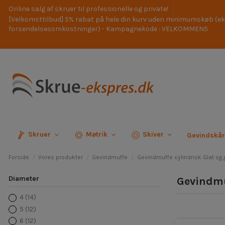
Online salg af skruer til professionelle og private!
[Velkomsttilbud] 5% rabat på hele din kurv uden minimumskøb (ek
forsendelsesomkostninger) - Kampagnekode : VELKOMMEN5
Skruer
Møtrik
Skiver
Gevindskå
Forside
Vores produkter
Gevindmuffe
Gevindmuffe cylindrisk Glat og 
Diameter
Gevindmu
4
(14)
5
(12)
6
(12)