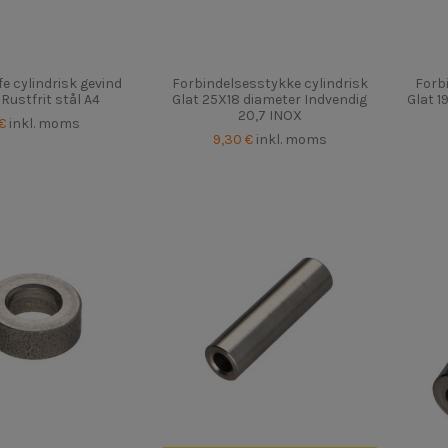
e cylindrisk gevind
Forbindelsesstykke cylindrisk
Forb
ustfrit stål A4
Glat 25X18 diameter Indvendig
Glat 1
20,7 INOX
 €
inkl. moms
9,30 €
inkl. moms