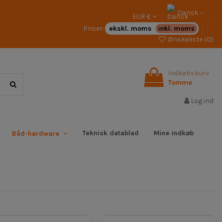
Dansk
EUR €
Priser:
ekskl. moms
inkl. moms
Ønskeliste (
0
)
Indkøbskurv
Tomme
Log ind
Teknisk datablad
Mine indkøb
Båd-hardware