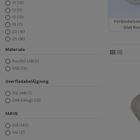
10
(12)
12
(11)
15
(10)
Forbindelses
18
(11)
Glat Rus
20
(16)
25
(16)
30
(6)
Materiale
30
(15)
40
(6)
Rustfrit stål
(1)
50
(8)
Stål
(13)
70
(1)
OverfladebelÃ¦gning
Gul zink
(1)
Zink belagt
(13)
FARVE
Grå
(140)
Gul
(2)