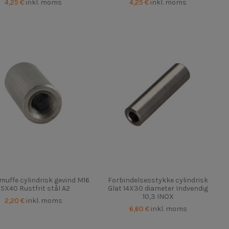
4,25 €
inkl. moms
4,25 €
inkl. moms
muffe cylindrisk gevind M16
Forbindelsesstykke cylindrisk
5X40 Rustfrit stål A2
Glat 14X30 diameter Indvendig
10,3 INOX
2,20 €
inkl. moms
6,60 €
inkl. moms