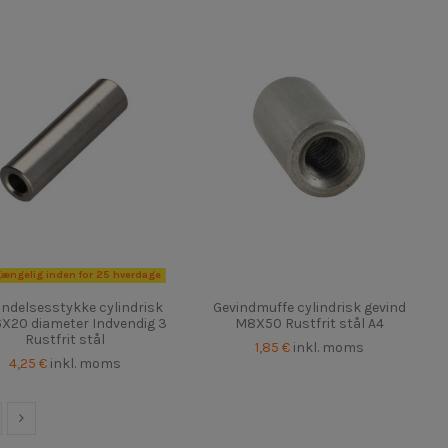
gængelig inden for 25 hverdage
indelsesstykke cylindrisk
Gevindmuffe cylindrisk gevind
6X20 diameter Indvendig 3
M8X50 Rustfrit stål A4
Rustfrit stål
1,85 €
inkl. moms
4,25 €
inkl. moms