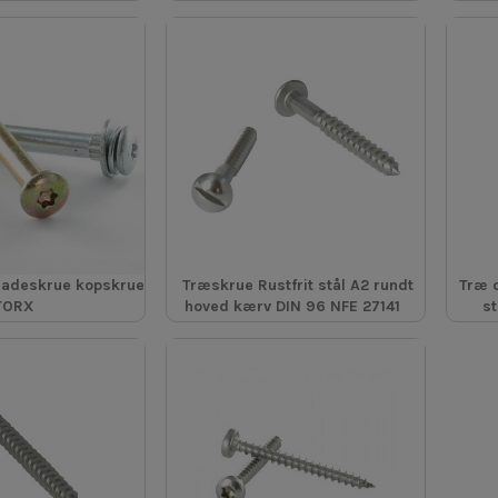
ladeskrue kopskrue
Træskrue Rustfrit stål A2 rundt
Træ 
TORX
hoved kærv DIN 96 NFE 27141
st