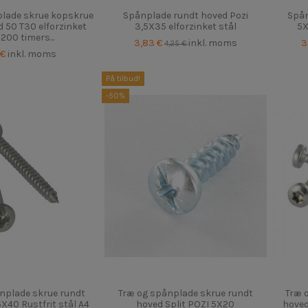
plade skrue kopskrue
Spånplade rundt hoved Pozi
Spån
 50 T30 elforzinket
3,5X35 elforzinket stål
5X
 200 timers...
3,83 €
inkl. moms
3
4,25 €
 €
inkl. moms
På tilbud!
-50%
nplade skrue rundt
Træ og spånplade skrue rundt
Træ 
X40 Rustfrit stål A4
hoved Split POZI 5X20
hoved