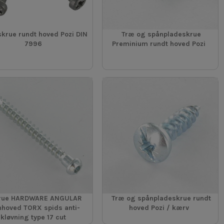
krue rundt hoved Pozi DIN
Træ og spånpladeskrue
7996
Preminium rundt hoved Pozi
rue HARDWARE ANGULAR
Træ og spånpladeskrue rundt
nhoved TORX spids anti-
hoved Pozi / kærv
kløvning type 17 cut