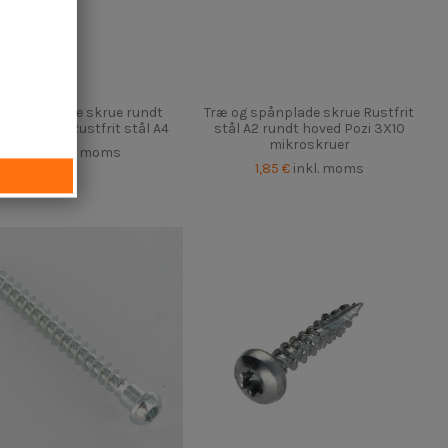
og spånplade skrue rundt
Træ og spånplade skrue Rustfrit
 Pozi 4X20 Rustfrit stål A4
stål A2 rundt hoved Pozi 3X10
mikroskruer
4,25 €
inkl. moms
1,85 €
inkl. moms