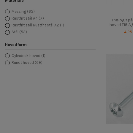
Materiale
Messing
(65)
Rustfrit stål A4
(7)
Træ og spå
hoved T15 3,
Rustfrit stål Rustfrit stål A2
(1)
4,25
Stål
(53)
Hovedform
Cylindrisk hoved
(1)
Rundt hoved
(69)