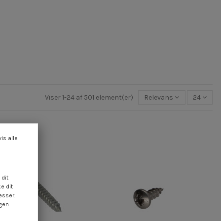
Viser 1-24 af 501 element(er)
Relevans
24
vis alle
dit
e dit
esser.
ngen