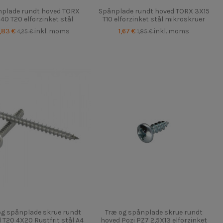
plade rundt hoved TORX
Spånplade rundt hoved TORX 3X15
40 T20 elforzinket stål
T10 elforzinket stål mikroskruer
,83 €
inkl. moms
1,67 €
inkl. moms
4,25 €
1,85 €
og spånplade skrue rundt
Træ og spånplade skrue rundt
 T20 4X20 Rustfrit stål A4
hoved Pozi PZ7 2,5X13 elforzinket