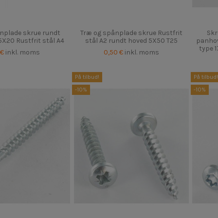
nplade skrue rundt
Træ og spånplade skrue Rustfrit
Sk
5X20 Rustfrit stål A4
stål A2 rundt hoved 5X50 T25
panhov
type 1
 €
inkl. moms
0,50 €
inkl. moms
På tilbud!
På tilbud!
-10%
-10%