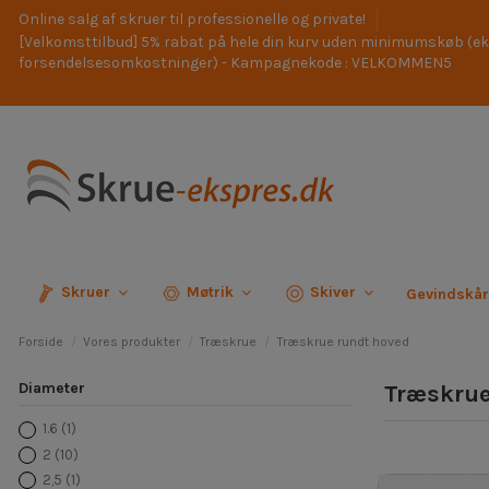
Online salg af skruer til professionelle og private!
[Velkomsttilbud] 5% rabat på hele din kurv uden minimumskøb (ek
forsendelsesomkostninger) - Kampagnekode : VELKOMMEN5
Skruer
Møtrik
Skiver
Gevindskå
Forside
Vores produkter
Træskrue
Træskrue rundt hoved
Diameter
Træskrue
1.6
(1)
2
(10)
2,5
(1)