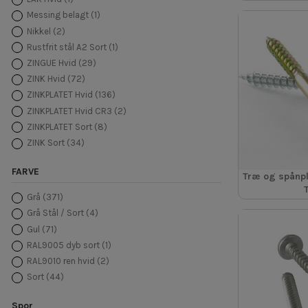
180
(1)
Messing belagt
(1)
3,5
(1)
Nikkel
(2)
3,5
(1)
Rustfrit stål A2 Sort
(1)
3,5
(1)
ZINGUE Hvid
(29)
3,5
(1)
ZINK Hvid
(72)
3,5
(1)
ZINKPLATET Hvid
(136)
3,5
(1)
ZINKPLATET Hvid CR3
(2)
3,5
(1)
ZINKPLATET Sort
(8)
3,5
(1)
ZINK Sort
(34)
3,5
(1)
3,5
(1)
FARVE
3,5
(1)
Træ og spånp
3,5
(1)
Grå
(371)
3,5
(15)
Grå Stål / Sort
(4)
3,5
(1)
Gul
(71)
3,5
(1)
RAL9005 dyb sort
(1)
3,5
(1)
RAL9010 ren hvid
(2)
3.5
(9)
Sort
(44)
4
(122)
4,5
(1)
Spor