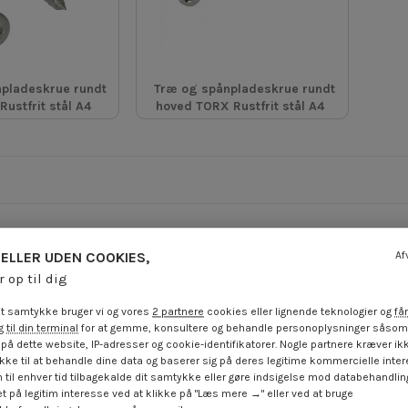
pladeskrue rundt
Træ og spånpladeskrue rundt
Rustfrit stål A4
hoved TORX Rustfrit stål A4
ELLER UDEN COOKIES,
Af
r op til dig
t samtykke bruger vi og vores
2 partnere
cookies eller lignende teknologier og
får
 til din terminal
for at gemme, konsultere og behandle personoplysninger såsom 
på dette website, IP-adresser og cookie-identifikatorer. Nogle partnere kræver ikk
ke til at behandle dine data og baserer sig på deres legitime kommercielle inter
 til enhver tid tilbagekalde dit samtykke eller gøre indsigelse mod databehandli
t på legitim interesse ved at klikke på "Læs mere →" eller ved at bruge