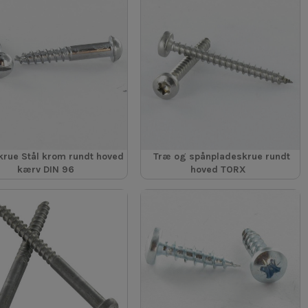
rue Stål krom rundt hoved
Træ og spånpladeskrue rundt
kærv DIN 96
hoved TORX