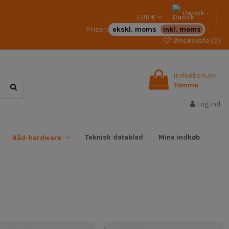
Dansk
EUR €
Priser:
ekskl. moms
inkl. moms
Ønskeliste (
0
)
Indkøbskurv
Tomme
Log ind
Teknisk datablad
Mine indkøb
Båd-hardware