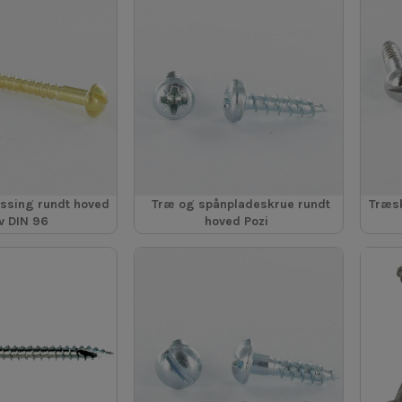
ssing rundt hoved
Træ og spånpladeskrue rundt
Træsk
v DIN 96
hoved Pozi