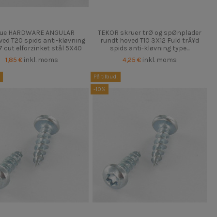
rue HARDWARE ANGULAR
TEKOR skruer trØ og spØnplader
ed T20 spids anti-kløvning
rundt hoved T10 3X12 Fuld trÃ¥d
7 cut elforzinket stål 5X40
spids anti-kløvning type...
1,85 €
inkl. moms
4,25 €
inkl. moms
På tilbud!
-10%