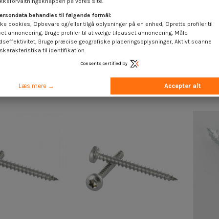
keforvaltningsknappen på vores site.
ersondata behandles til følgende formål:
ke cookies, Opbevare og/eller tilgå oplysninger på en enhed, Oprette profiler til
set annoncering, Bruge profiler til at vælge tilpasset annoncering, Måle
dseffektivitet, Bruge præcise geografiske placeringsoplysninger, Aktivt scanne
karakteristika til identifikation.
ål krom rundt hoved
Træskrue Messing rundt hoved
Træ 
ærv 6X60
kærv 3X35 mikroskruer
hoved
Consents certified by
 €
inkl. moms
4,25 €
inkl. moms
Læs mere →
Accepter alt