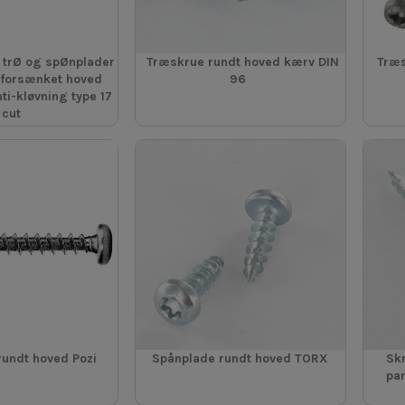
 trØ og spØnplader
Træskrue rundt hoved kærv DIN
Træs
 forsænket hoved
96
ti-kløvning type 17
cut
rundt hoved Pozi
Spånplade rundt hoved TORX
Sk
pa