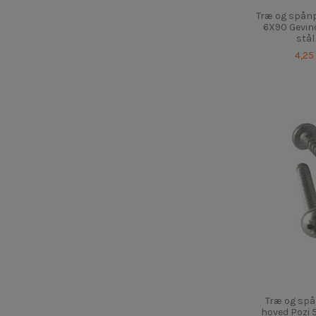
Træ og spån
6X90 Gevind
stål
4,25
Træ og spå
hoved Pozi 5