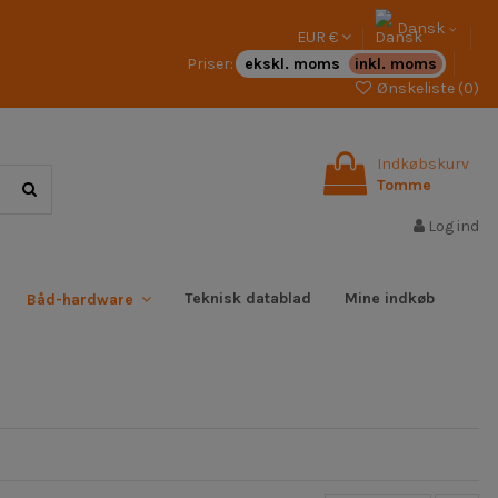
Dansk
EUR €
Priser:
ekskl. moms
inkl. moms
Ønskeliste (
0
)
Indkøbskurv
Tomme
Log ind
Teknisk datablad
Mine indkøb
Båd-hardware