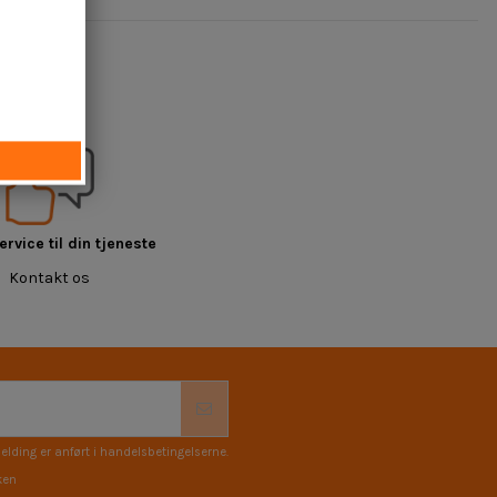
rvice til din tjeneste
Kontakt os
elding er anført i handelsbetingelserne.
ken