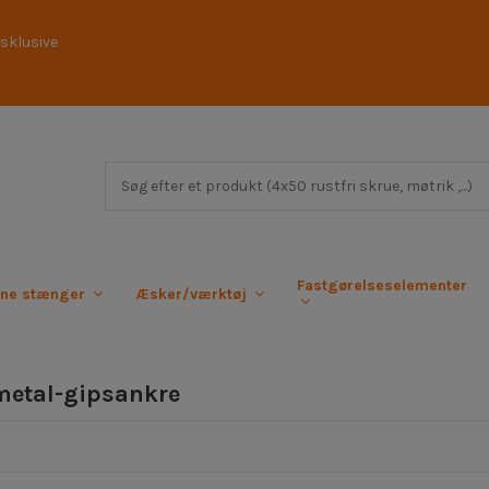
sklusive
Fastgørelseselementer
rne stænger
Æsker/værktøj
 metal-gipsankre