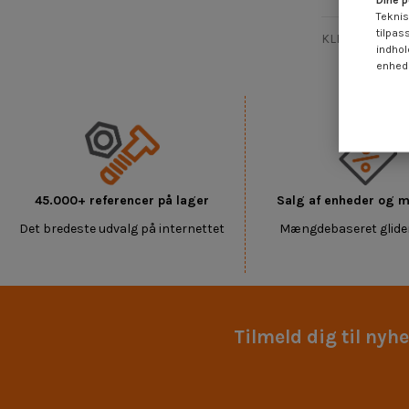
Dine p
Teknis
tilpas
KLEMME LAGT M
indhol
enheds
45.000+ referencer på lager
Salg af enheder og
Det bredeste udvalg på internettet
Mængdebaseret glide
Tilmeld dig til nyh