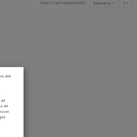
Viser 1-1 af 1 element(er)
Relevans
1
vis alle
dit
e dit
esser.
ngen