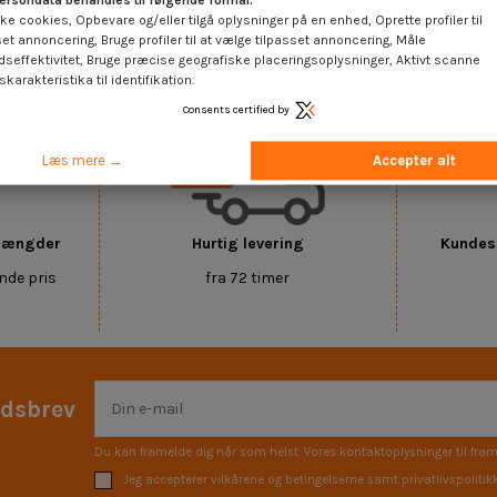
ersondata behandles til følgende formål:
ke cookies, Opbevare og/eller tilgå oplysninger på en enhed, Oprette profiler til
set annoncering, Bruge profiler til at vælge tilpasset annoncering, Måle
etalplug gipsplader
dseffektivitet, Bruge præcise geografiske placeringsoplysninger, Aktivt scanne
karakteristika til identifikation.
Consents certified by
Læs mere →
Accepter alt
 mængder
Hurtig levering
Kundese
nde pris
fra 72 timer
edsbrev
Du kan framelde dig når som helst. Vores kontaktoplysninger til fram
Jeg accepterer vilkårene og betingelserne samt privatlivspolitik