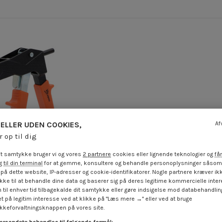
ELLER UDEN COOKIES,
Af
r op til dig
t samtykke bruger vi og vores
2 partnere
cookies eller lignende teknologier og
får
 til din terminal
for at gemme, konsultere og behandle personoplysninger såsom 
på dette website, IP-adresser og cookie-identifikatorer. Nogle partnere kræver ikk
ke til at behandle dine data og baserer sig på deres legitime kommercielle inter
il fastgørelse af
 til enhver tid tilbagekalde dit samtykke eller gøre indsigelse mod databehandli
kre i gipsplader
t på legitim interesse ved at klikke på "Læs mere →" eller ved at bruge
0 €
inkl. moms
keforvaltningsknappen på vores site.