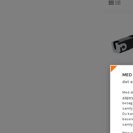
MED 
det e
Med di
adgang
besøg 
samtyk
Klemme t
Du kan
metalan
basere
14,8
samtyk