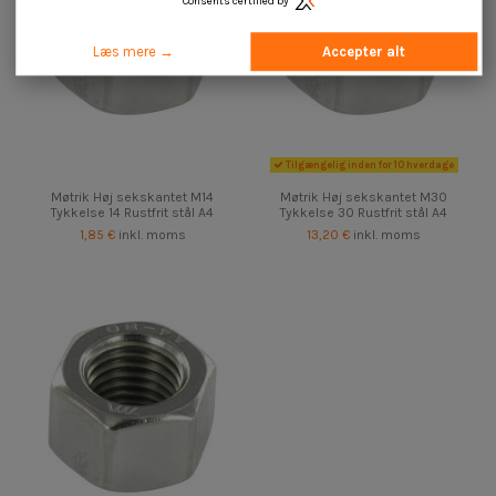
Consents certified by
Læs mere →
Accepter alt
Tilgængelig inden for 10 hverdage
Møtrik Høj sekskantet M14
Møtrik Høj sekskantet M30
Tykkelse 14 Rustfrit stål A4
Tykkelse 30 Rustfrit stål A4
1,85 €
inkl. moms
13,20 €
inkl. moms