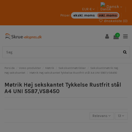
Dansk
EUR €
Priser:
ekskl. moms
inkl. moms
Ønskeliste (
0
)
0
Forside
Vores produkter
Møtrik
Sekskantmøtrikker
Sekskantmøtrik Høj
Høj sekskantet
Møtrik Høj sekskantet Tykkelse Rustfrit stål A4 UNI 5587,VS8450
Møtrik Høj sekskantet Tykkelse Rustfrit stål
A4 UNI 5587,VS8450
Relevans
13