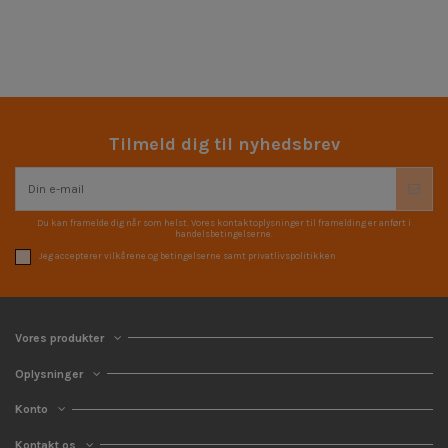
Tilmeld dig til nyhedsbrev
Du kan framelde dig når som helst. Vores kontaktoplysninger til framelding er anført i
handelsbetingelserne.
Jeg accepterer vilkårene og betingelserne samt privatlivspolitikken
Vores produkter
Oplysninger
Konto
Kontakt os