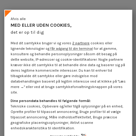
Afvis alle
MED ELLER UDEN COOKIES,
det er op til dig
Med dit samtykke bruger vi og vores
2 partnere
cookies eller
lignende teknologier og
får adgang til din terminal
for at gemme,
konsultere og behandle personoplysninger såsom dit besøg på
dette website, IP-adresser og cookie-identifikatorer. Nogle partnere
kræver ikke dit samtykke til at behandle dine data og baserer sig på
deres legitime kommercielle interesser. Du kan til enhver tid
tilbagekalde dit samtykke eller gøre indsigelse mod
databehandlingen baseret på legitim interesse ved at klikke på "Læs
Møtrik Høj sekskantet M3
Møtrik Høj sekskantet M8
mere →" eller ved at bruge samtykkeforvaltningsknappen på vores
Tykkelse 3 Rustfrit stål A4
Tykkelse 8 Rustfrit stål A4
site.
4,25 €
inkl. moms
0,50 €
inkl. moms
Dine persondata behandles til følgende formål:
Tekniske cookies, Opbevare og/eller tilgå oplysninger på en enhed,
Oprette profiler til tilpasset annoncering, Bruge profiler til at vælge
tilpasset annoncering, Måle indholdseffektivitet, Bruge præcise
geografiske placeringsoplysninger, Aktivt scanne
enhedskarakteristika til identifikation.