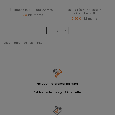
Låsemøtrik Rustfrit stål A2 M20
Møtrik Lås M12 klasse 8
elforzinket stål
1,85 €
inkl. moms
0,50 €
inkl. moms
1
2
Låsemøtrik med nylonringe
45.000+ referencer på lager
Det bredeste udvalg på internettet