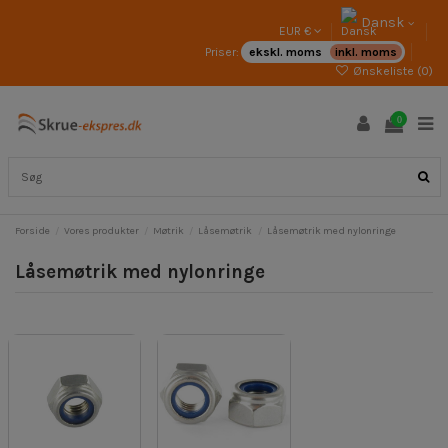
Dansk
EUR €
Priser:
ekskl. moms
inkl. moms
Ønskeliste (
0
)
0
Forside
Vores produkter
Møtrik
Låsemøtrik
Låsemøtrik med nylonringe
Låsemøtrik med nylonringe