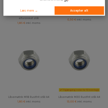
Læs mere →
Accepter alt
Låsemøtrik M10 Rustfrit stål A2
Låsemøtrik Rustfrit stål A2 M3
elforzinket stål
0,50 €
inkl. moms
1,85 €
inkl. moms
Tilgængelig inden for 15 hverdage
Låsemøtrik M18 Rustfrit stål A4
Låsemøtrik M30 Rustfrit stål A4
1,85 €
inkl. moms
13,00 €
inkl. moms