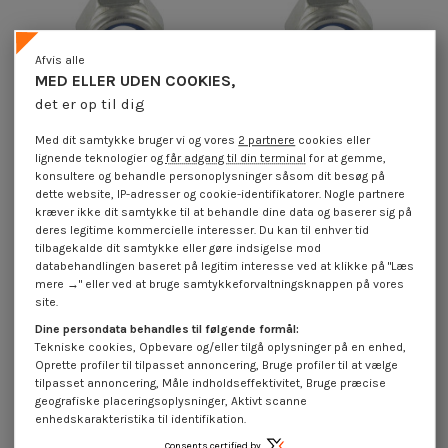
Afvis alle
MED ELLER UDEN COOKIES,
det er op til dig
Med dit samtykke bruger vi og vores
2 partnere
cookies eller
lignende teknologier og
får adgang til din terminal
for at gemme,
konsultere og behandle personoplysninger såsom dit besøg på
Låsemøtrik Rustfrit stål A2 M2.5
Låsemøtrik M5 Rustfrit stål A4
dette website, IP-adresser og cookie-identifikatorer. Nogle partnere
1,85 €
inkl. moms
0,50 €
inkl. moms
kræver ikke dit samtykke til at behandle dine data og baserer sig på
deres legitime kommercielle interesser. Du kan til enhver tid
tilbagekalde dit samtykke eller gøre indsigelse mod
databehandlingen baseret på legitim interesse ved at klikke på "Læs
mere →" eller ved at bruge samtykkeforvaltningsknappen på vores
site.
Dine persondata behandles til følgende formål:
Tekniske cookies, Opbevare og/eller tilgå oplysninger på en enhed,
Oprette profiler til tilpasset annoncering, Bruge profiler til at vælge
tilpasset annoncering, Måle indholdseffektivitet, Bruge præcise
geografiske placeringsoplysninger, Aktivt scanne
enhedskarakteristika til identifikation.
Consents certified by