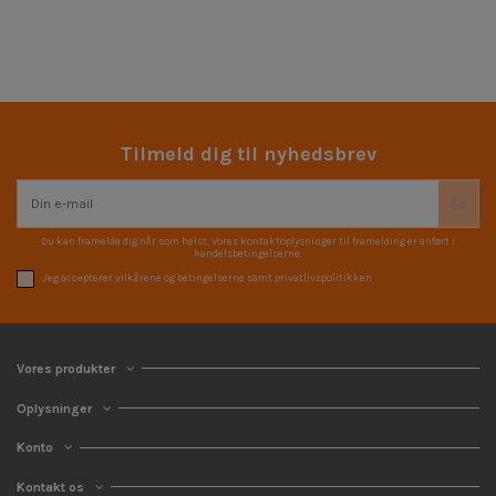
Tilmeld dig til nyhedsbrev
Du kan framelde dig når som helst. Vores kontaktoplysninger til framelding er anført i
handelsbetingelserne.
Jeg accepterer vilkårene og betingelserne samt privatlivspolitikken
Vores produkter
Oplysninger
Konto
Kontakt os