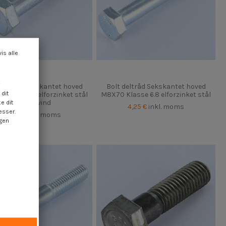
vis alle
 deltråd Sekskantet hoved
Bolt deltråd Sekskantet hoved
dit
Klasse 6.8 elforzinket stål
M8X70 Klasse 6.8 elforzinket stål
Låsegevind
e dit
4,25 €
inkl. moms
esser.
4,25 €
inkl. moms
ngen