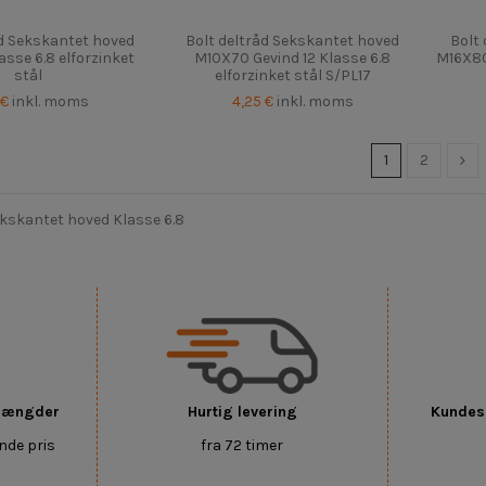
åd Sekskantet hoved
Bolt deltråd Sekskantet hoved
Bolt
sse 6.8 elforzinket
M10X70 Gevind 12 Klasse 6.8
M16X80
stål
elforzinket stål S/PL17
 €
inkl. moms
4,25 €
inkl. moms
1
2
ekskantet hoved Klasse 6.8
 mængder
Hurtig levering
Kundese
nde pris
fra 72 timer