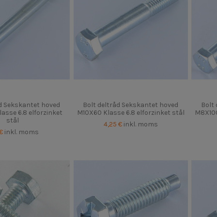
åd Sekskantet hoved
Bolt deltråd Sekskantet hoved
Bolt
sse 6.8 elforzinket
M10X60 Klasse 6.8 elforzinket stål
M8X100 
stål
4,25 €
inkl. moms
 €
inkl. moms