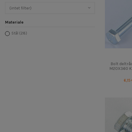
(intet filter)
Materiale
Stål
(28)
Bolt deltr
M20X360 Kla
6,15