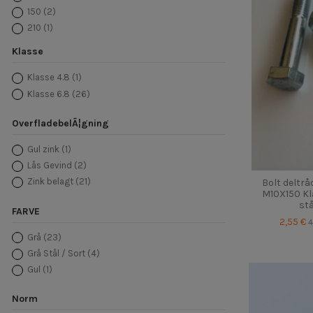
150
(2)
210
(1)
270
(1)
Klasse
360
(1)
470
(1)
Klasse 4.8
(1)
Klasse 6.8
(26)
OverfladebelÃ¦gning
Gul zink
(1)
Lås Gevind
(2)
Zink belagt
(21)
Bolt deltr
M10X150 Kla
stå
FARVE
2,55 €
4
Grå
(23)
Grå Stål / Sort
(4)
Gul
(1)
Norm