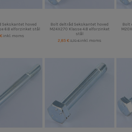
åd Sekskantet hoved
Bolt deltråd Sekskantet hoved
Bolt
 6.8 elforzinket stål
M24X270 Klasse 4.8 elforzinket
M20X4
stål
 €
inkl. moms
2,85 €
inkl. moms
5,70 €