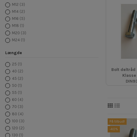
M12
(3)
M14
(2)
M16
(5)
M18
(1)
M20
(3)
M24
(1)
Længde
25
(1)
Bolt deltråd
40
(2)
Klasse
45
(2)
DIN9
50
(1)
55
(1)
60
(4)
70
(3)
80
(4)
100
(3)
På tilbud!
120
(2)
-40%
130
(1)