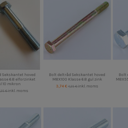
åd Sekskantet hoved
Bolt deltråd Sekskantet hoved
Bolt
sse 6.8 elforzinket
M8X100 Klasse 6.8 gul zink
M8X55 
l 10 mikron
3,74 €
inkl. moms
4,25 €
inkl. moms
,25 €