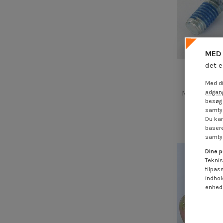
MED 
det e
Med di
Bolt deltr
adgang
M8X45 Klasse
L
besøg 
samtyk
4,25
Du kan
basere
samtyk
Dine p
Teknis
tilpas
indhol
enheds