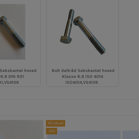
 Sekskantet hoved
Bolt deltråd Sekskantet hoved
 6.8 DIN 931
Klasse 6.8 ISO 4014
31,VS4109
ISO4014,VS4109
På tilbud!
-12%