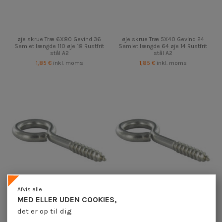
øje skrue Træ 6X80 Gevind 36
øje skrue Træ 5X40 Gevind 24
Samlet længde 110 øje 18 Rustfrit
Samlet længde 64 øje 14 Rustfrit
stål A2
stål A2
1,85 €
inkl. moms
1,85 €
inkl. moms
Afvis alle
MED ELLER UDEN COOKIES,
det er op til dig
øje skrue Træ 3,5X20 Gevind 12
øje skrue Træ 7X140 Gevind 46