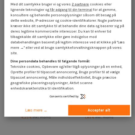
Samlet længde 36 øje 9 Rustfrit
Samlet længde 173 øje 18,5
Med dit samtykke bruger vi og vores
2 partnere
cookies eller
stål A2
Rustfrit stål A2
lignende teknologier og
får adgang til din terminal
for at gemme,
4,25 €
inkl. moms
4,30 €
inkl. moms
konsultere og behandle personoplysninger såsom dit besøg på
dette website, IP-adresser og cookie-identifikatorer. Nogle partnere
kræver ikke dit samtykke til at behandle dine data og baserer sig på
deres legitime kommercielle interesser. Du kan til enhver tid
tilbagekalde dit samtykke eller gøre indsigelse mod
databehandlingen baseret på legitim interesse ved at klikke på "Læs
mere →" eller ved at bruge samtykkeforvaltningsknappen på vores
site.
Dine persondata behandles til følgende formål:
Tekniske cookies, Opbevare og/eller tilgå oplysninger på en enhed,
Oprette profiler til tilpasset annoncering, Bruge profiler til at vælge
tilpasset annoncering, Måle indholdseffektivitet, Bruge præcise
geografiske placeringsoplysninger, Aktivt scanne
enhedskarakteristika til identifikation.
Consents certified by
øje skrue Træ 7X100 Gevind 36
øje skrue Træ 5X60 Gevind 30
Samlet længde 132 øje 18 Rustfrit
Samlet længde 86 øje 16 Rustfrit
Læs mere →
Accepter alt
stål A2
stål A2
4,25 €
inkl. moms
1,85 €
inkl. moms