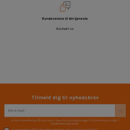
Kundeservice til din tjeneste
Kontakt os
Tilmeld dig til nyhedsbrev
Du kan framelde dig når som helst. Vores kontaktoplysninger til framelding er anført i
handelsbetingelserne.
Jeg accepterer vilkårene og betingelserne samt privatlivspolitikken