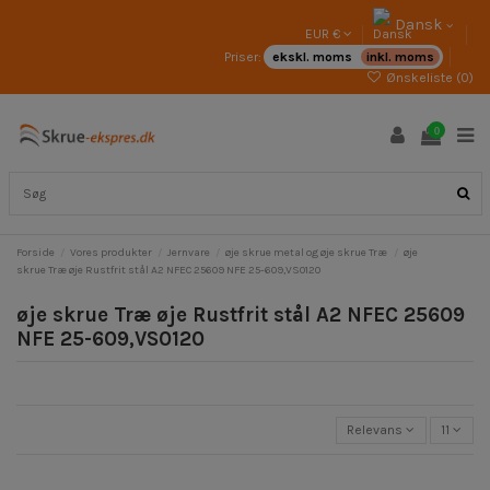
Dansk
EUR €
Priser:
ekskl. moms
inkl. moms
Ønskeliste (
0
)
0
Forside
Vores produkter
Jernvare
øje skrue metal og øje skrue Træ
øje
skrue Træ øje Rustfrit stål A2 NFEC 25609 NFE 25-609,VS0120
øje skrue Træ øje Rustfrit stål A2 NFEC 25609
NFE 25-609,VS0120
Relevans
11