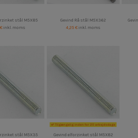
orzinket stål M5X85
Gevind Rå stål M5X362
Gevin
 €
inkl. moms
4,25 €
inkl. moms
Tilgængelig inden for 20 arbejdsdage
orzinket stål M5X35
Gevind elforzinket stål M5X82