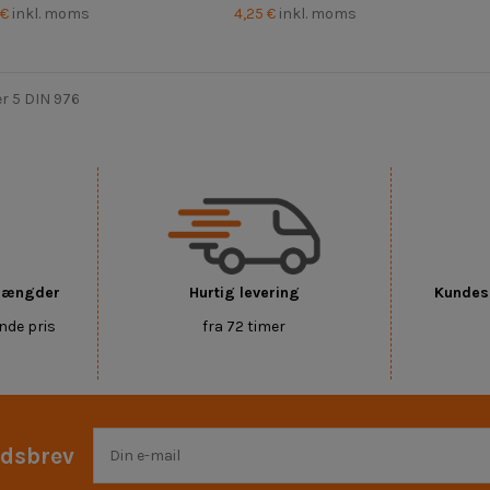
 €
inkl. moms
4,25 €
inkl. moms
r 5 DIN 976
 mængder
Hurtig levering
Kundese
nde pris
fra 72 timer
edsbrev