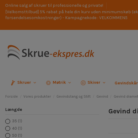
Online salg af skruer til professionelle og private!
[Velkomsttilbud] 5% rabat på hele din kurv uden minimumskøb (ek
forsendelsesomkostninger) - Kampagnekode : VELKOMMEN5
Skruer
Møtrik
Skiver
Gevindskå
Forside
Vores produkter
Gevindstang og Stift
Gevind
Gevind diamet
Længde
Gevind d
35
(1)
40
(1)
50
(1)