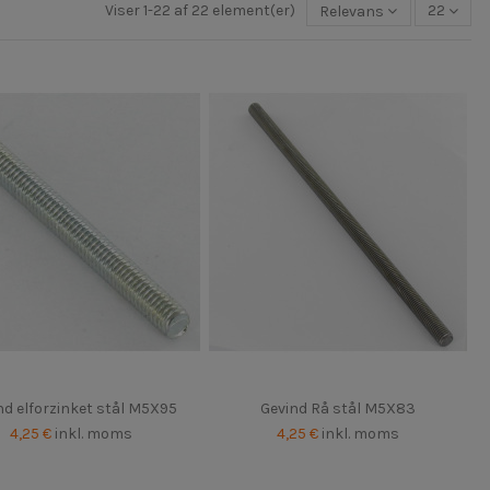
Viser 1-22 af 22 element(er)
Relevans
22
nd elforzinket stål M5X95
Gevind Rå stål M5X83
4,25 €
inkl. moms
4,25 €
inkl. moms