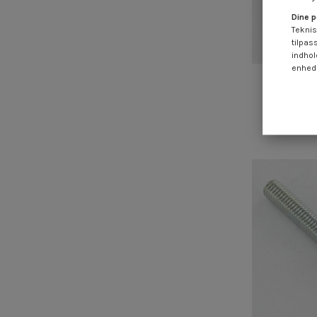
Dine p
Teknis
tilpas
indhol
enheds
Gevind elf
4,25