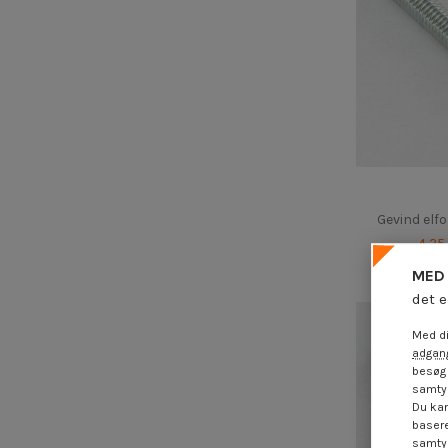
Gevind elf
4,25
MED 
det e
Med di
adgang
besøg 
samtyk
Du kan
basere
samtyk