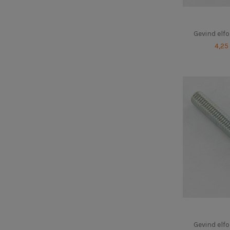
Gevind elf
4,25
Gevind elf