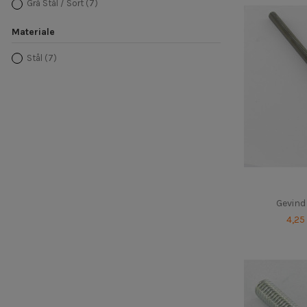
Grå Stål / Sort
(7)
Materiale
Stål
(7)
Gevind
4,25