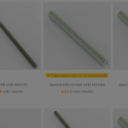
Tilgængelig inden for 20 arbejdsdage
 Rå stål M5X110
Gevind elforzinket stål M5X84
Gevi
 €
inkl. moms
4,25 €
inkl. moms