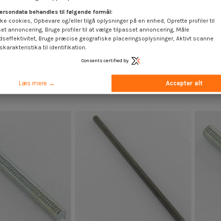
ersondata behandles til følgende formål:
ke cookies, Opbevare og/eller tilgå oplysninger på en enhed, Oprette profiler til
set annoncering, Bruge profiler til at vælge tilpasset annoncering, Måle
dseffektivitet, Bruge præcise geografiske placeringsoplysninger, Aktivt scanne
karakteristika til identifikation.
Tilgængelig inden for 20 arbejdsdage
Consents certified by
orzinket stål M5X40
Gevind elforzinket stål M5X83
 €
inkl. moms
4,25 €
inkl. moms
Læs mere →
Accepter alt