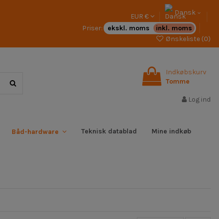
Dansk
EUR €
Priser:
ekskl. moms
inkl. moms
Ønskeliste (
0
)
Indkøbskurv
Tomme
Log ind
Teknisk datablad
Mine indkøb
Båd-hardware