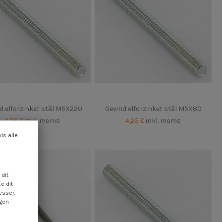
d elforzinket stål M5X220
Gevind elforzinket stål M5X80
4,25 €
inkl. moms
4,25 €
inkl. moms
vis alle
dit
e dit
esser.
ngen