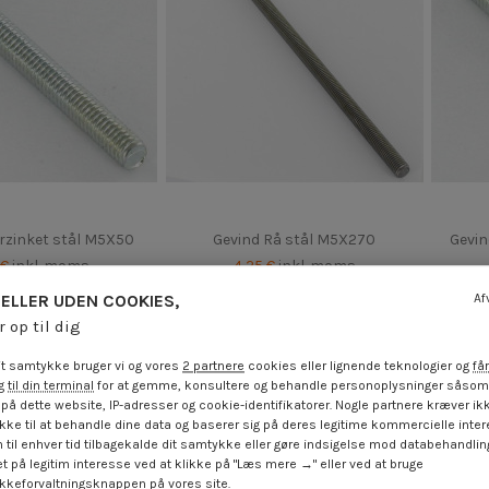
orzinket stål M5X50
Gevind Rå stål M5X270
Gevin
 €
inkl. moms
4,25 €
inkl. moms
ELLER UDEN COOKIES,
Af
r op til dig
t samtykke bruger vi og vores
2 partnere
cookies eller lignende teknologier og
får
 til din terminal
for at gemme, konsultere og behandle personoplysninger såsom 
på dette website, IP-adresser og cookie-identifikatorer. Nogle partnere kræver ikk
ke til at behandle dine data og baserer sig på deres legitime kommercielle inter
 til enhver tid tilbagekalde dit samtykke eller gøre indsigelse mod databehandli
t på legitim interesse ved at klikke på "Læs mere →" eller ved at bruge
keforvaltningsknappen på vores site.