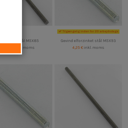
Tilgængelig inden for 20 arbejdsdage
Gevind Rå stål M5X85
Gevind elforzinket stål M5X93
4,25 €
inkl. moms
4,25 €
inkl. moms