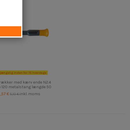
gængelig inden for 15 hverdage
rækker med kærv ende N2.4
 120 metalstang længde 50
,57 €
inkl. moms
5,10 €