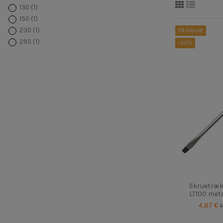
130
(1)
150
(1)
230
(1)
På tilbud!
295
(1)
-30%
Skruetræk
LT100 met
4,87 €
6