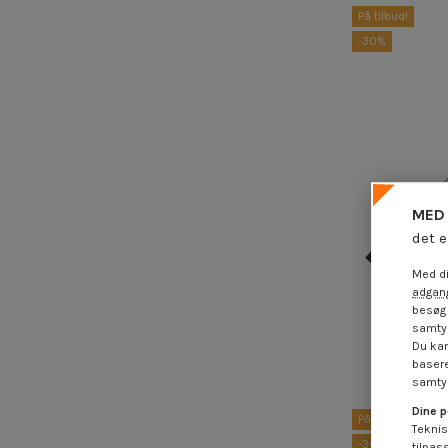
På tilbud!
-30%
MED 
det e
Med di
adgang
besøg 
Skruetræ
samtyk
Samlet læn
Du kan
l
basere
samtyk
9,59 €
1
Dine p
På tilbud!
Teknis
-30%
tilpas