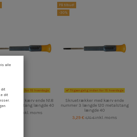
På tilbud!
-30%
vis alle
dit
gængelig inden for 15 hverdage
Tilgængelig inden for 15 hverdage
e dit
rækker med kærv ende N1.8
Skruetrækker med kærv ende
esser.
 120 metalstang længde 40
nummer 3 længde 120 metalstang
ngen
længde 40
,29 €
inkl. moms
4,70 €
3,29 €
inkl. moms
4,70 €