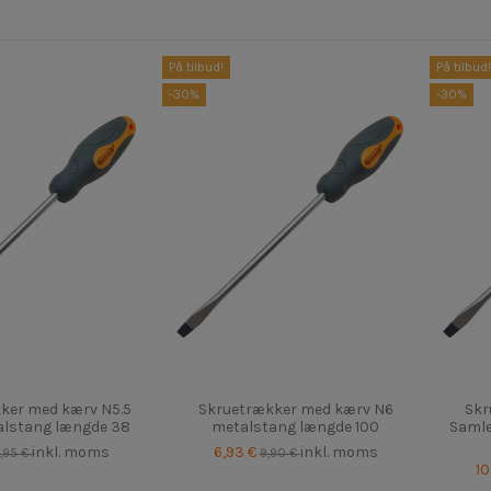
På tilbud!
På tilbud!
-30%
-30%
ker med kærv N5.5
Skruetrækker med kærv N6
Skr
alstang længde 38
metalstang længde 100
Samle
inkl. moms
6,93 €
inkl. moms
,95 €
9,90 €
1