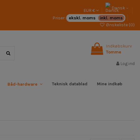
Dansk
EUR €
Priser:
ekskl. moms
inkl. moms
Ønskeliste (
0
)
Indkøbskurv
Tomme
Log ind
Teknisk datablad
Mine indkøb
Båd-hardware