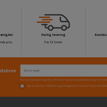
 mængder
Hurtig levering
Kundese
nde pris
fra 72 timer
edsbrev
Du kan framelde dig når som helst. Vores kontaktoplysninger til fram
Jeg accepterer vilkårene og betingelserne samt privatlivspolitik