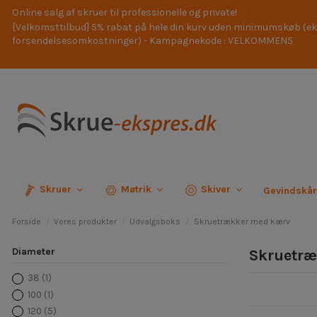
Online salg af skruer til professionelle og private!
[Velkomsttilbud] 5% rabat på hele din kurv uden minimumskøb (ek
forsendelsesomkostninger) - Kampagnekode : VELKOMMEN5
Skruer
Møtrik
Skiver
Gevindskå
Forside
Vores produkter
Udvalgsboks
Skruetrækker med kærv
Diameter
Skruetræ
38
(1)
100
(1)
120
(5)