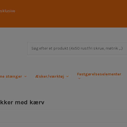
sklusive
Fastgørelseselementer
rne stænger
Æsker/værktøj
kker med kærv