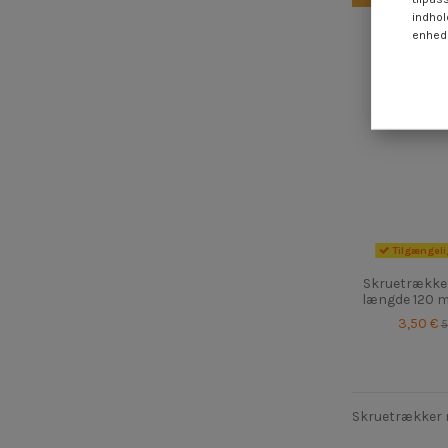
indhol
enheds
Tilgængeli
Skruetrække
længde 120 
3,50 €
5
Skruetrækker