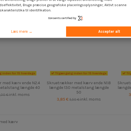
dseffektivitet, Bruge præcise geografiske placeringsoplysninger, Aktivt scanne
karakteristika til identifikation.
Consents certified by
Læs mere →
Accepter alt
g inden for 15 hverdage
Tilgængelig inden for 15 hverdage
Til
r med kærv ende N2.4
Skruetrækker med kærv ende N1.8
Skruet
metalstang længde 40
længde 130 metalstang længde
længde
50
inkl. moms
3
,00 €
3,85 €
inkl. moms
5,50 €
 med kærv