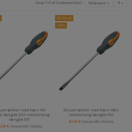
Viser 1-11 af 11 element(er)
Relevans
11
På tilbud!
-30%
uetrækker med kærv N4
Skruetrækker med kærv N6.5
t længde 230 metalstang
metalstang længde 150
længde 125
8,09 €
inkl. moms
11,55 €
0,08 €
inkl. moms
14,40 €