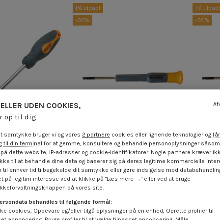
På tilbud!
På tilbud!
-30%
-30%
ELLER UDEN COOKIES,
Af
r op til dig
t samtykke bruger vi og vores
2 partnere
cookies eller lignende teknologier og
får
 til din terminal
for at gemme, konsultere og behandle personoplysninger såsom 
Tilgængelig inden for 15 hverdage
Til
på dette website, IP-adresser og cookie-identifikatorer. Nogle partnere kræver ikk
kker med kærv N8
Skruetrækker med kærv ende
Skruet
ke til at behandle dine data og baserer sig på deres legitime kommercielle inter
gde 295 metalstang
nummer 3 længde 120 metalstang
længde
 til enhver tid tilbagekalde dit samtykke eller gøre indsigelse mod databehandli
ængde 175
længde 50
t på legitim interesse ved at klikke på "Læs mere →" eller ved at bruge
3
keforvaltningsknappen på vores site.
inkl. moms
3,82 €
inkl. moms
3,70 €
5,45 €
ersondata behandles til følgende formål:
På tilbud!
På tilbud!
ke cookies, Opbevare og/eller tilgå oplysninger på en enhed, Oprette profiler til
-30%
-30%
set annoncering, Bruge profiler til at vælge tilpasset annoncering, Måle