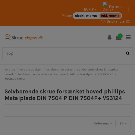
Dansk
EUR €
Priser:
ekskl. moms
inkl. moms
Ønskeliste (
0
)
0
Forside
Vores produkter
Selvborende skrue
Selvborende skrue forsænket
hoved
Selvborende skrue forsænket hoved phillips Metalplade DIN 7504 P DIN
7504P+ VS3124
Selvborende skrue forsænket hoved phillips
Metalplade DIN 7504 P DIN 7504P+ VS3124
Relevans
24