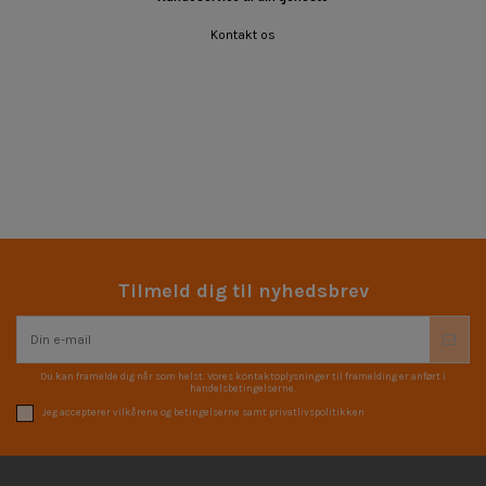
Kontakt os
Tilmeld dig til nyhedsbrev
Du kan framelde dig når som helst. Vores kontaktoplysninger til framelding er anført i
handelsbetingelserne.
Jeg accepterer vilkårene og betingelserne samt privatlivspolitikken