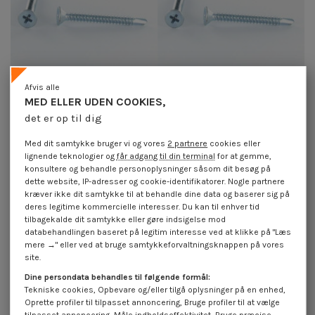
Afvis alle
MED ELLER UDEN COOKIES,
det er op til dig
Selvborende skrue forsænket
Selvborende skrue forsænket
hoved phillips 6,3X38 Metalplade
hoved 4,2X19 Firkantet phillips 2
elforzinket stål
elforzinket stål
Med dit samtykke bruger vi og vores
2 partnere
cookies eller
4,25 €
inkl. moms
4,25 €
inkl. moms
lignende teknologier og
får adgang til din terminal
for at gemme,
konsultere og behandle personoplysninger såsom dit besøg på
dette website, IP-adresser og cookie-identifikatorer. Nogle partnere
kræver ikke dit samtykke til at behandle dine data og baserer sig på
deres legitime kommercielle interesser. Du kan til enhver tid
tilbagekalde dit samtykke eller gøre indsigelse mod
databehandlingen baseret på legitim interesse ved at klikke på "Læs
mere →" eller ved at bruge samtykkeforvaltningsknappen på vores
site.
Dine persondata behandles til følgende formål:
Tekniske cookies, Opbevare og/eller tilgå oplysninger på en enhed,
Oprette profiler til tilpasset annoncering, Bruge profiler til at vælge
tilpasset annoncering, Måle indholdseffektivitet, Bruge præcise