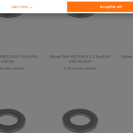
Læs mere →
Accepter alt
 M18X32X3 Z Rustfrit
Skiver flad M22X40X3 Z Rustfrit
Skiver
stål A2
stål A2 Sort
 €
inkl. moms
4,25 €
inkl. moms