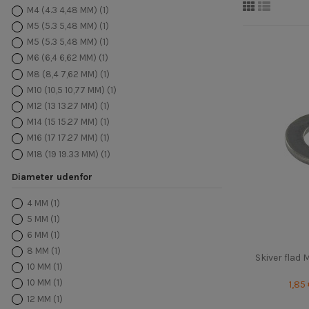
M4 (4.3 4,48 MM)
(1)
M5 (5.3 5,48 MM)
(1)
M5 (5.3 5,48 MM)
(1)
M6 (6,4 6,62 MM)
(1)
M8 (8,4 7,62 MM)
(1)
M10 (10,5 10,77 MM)
(1)
M12 (13 13.27 MM)
(1)
M14 (15 15.27 MM)
(1)
M16 (17 17.27 MM)
(1)
M18 (19 19.33 MM)
(1)
M20 (21 21.33 MM)
(1)
Diameter udenfor
M22 (23 23.33 MM)
(1)
M22 (23 23.33 MM)
(1)
4 MM
(1)
M24 (25 25.33 MM)
(1)
5 MM
(1)
M30 (31 31,39 MM)
(1)
6 MM
(1)
8 MM
(1)
Skiver flad
10 MM
(1)
10 MM
(1)
1,85
12 MM
(1)