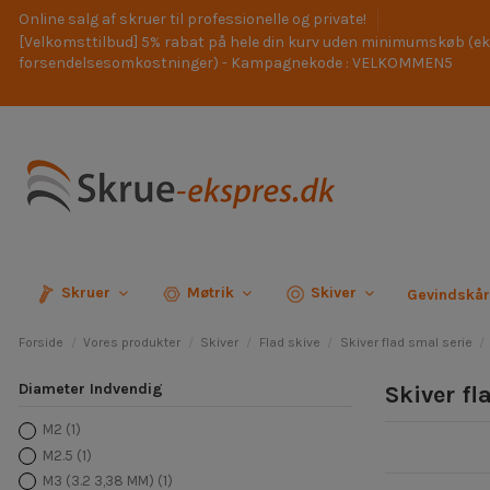
Online salg af skruer til professionelle og private!
[Velkomsttilbud] 5% rabat på hele din kurv uden minimumskøb (ek
forsendelsesomkostninger) - Kampagnekode : VELKOMMEN5
Skruer
Møtrik
Skiver
Gevindskå
Forside
Vores produkter
Skiver
Flad skive
Skiver flad smal serie
Diameter Indvendig
Skiver f
M2
(1)
M2.5
(1)
M3 (3.2 3,38 MM)
(1)