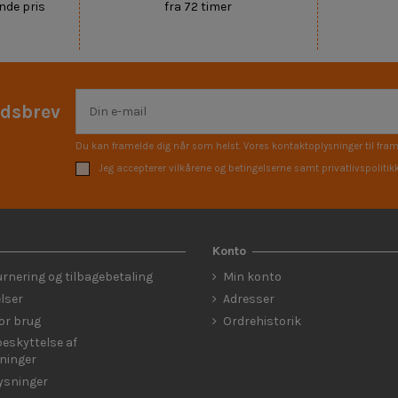
nde pris
fra 72 timer
edsbrev
Du kan framelde dig når som helst. Vores kontaktoplysninger til fram
Jeg accepterer vilkårene og betingelserne samt privatlivspolitik
Konto
urnering og tilbagebetaling
Min konto
lser
Adresser
for brug
Ordrehistorik
eskyttelse af
ninger
lysninger