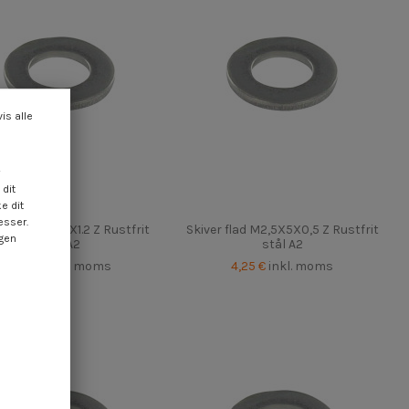
vis alle
dit
e dit
esser.
r flad M6X12X1.2 Z Rustfrit
Skiver flad M2,5X5X0,5 Z Rustfrit
ngen
stål A2
stål A2
0,50 €
inkl. moms
4,25 €
inkl. moms