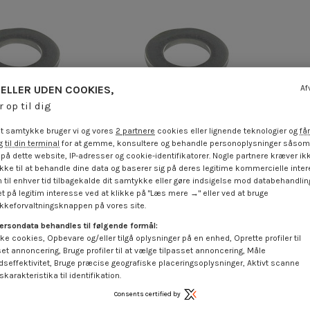
ELLER UDEN COOKIES,
Af
r op til dig
t samtykke bruger vi og vores
2 partnere
cookies eller lignende teknologier og
får
 til din terminal
for at gemme, konsultere og behandle personoplysninger såsom 
på dette website, IP-adresser og cookie-identifikatorer. Nogle partnere kræver ikk
ke til at behandle dine data og baserer sig på deres legitime kommercielle inter
M4X8X0,80 Z Rustfrit
Skiver flad M14X27X2.5 Z Rustfrit
Skive
 til enhver tid tilbagekalde dit samtykke eller gøre indsigelse mod databehandli
stål A2
stål A2
t på legitim interesse ved at klikke på "Læs mere →" eller ved at bruge
 €
inkl. moms
1,85 €
inkl. moms
keforvaltningsknappen på vores site.
ersondata behandles til følgende formål:
ke cookies, Opbevare og/eller tilgå oplysninger på en enhed, Oprette profiler til
set annoncering, Bruge profiler til at vælge tilpasset annoncering, Måle
dseffektivitet, Bruge præcise geografiske placeringsoplysninger, Aktivt scanne
karakteristika til identifikation.
Consents certified by