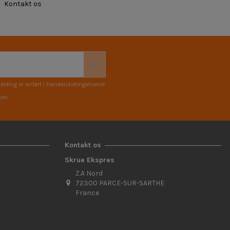
Kontakt os
elding er anført i handelsbetingelserne.
ken
Kontakt os
Skrue Ekspres
Z.A Nord
72300 PARCE-SUR-SARTHE
France