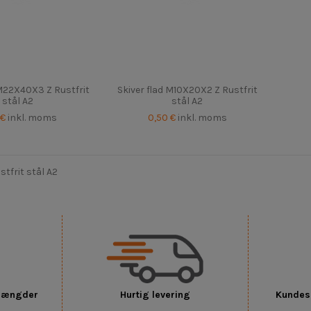
 M22X40X3 Z Rustfrit
Skiver flad M10X20X2 Z Rustfrit
stål A2
stål A2
 €
inkl. moms
0,50 €
inkl. moms
stfrit stål A2
 mængder
Hurtig levering
Kundese