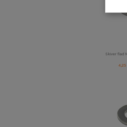
Skiver flad
4,25