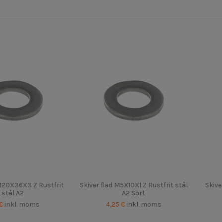
 M20X36X3 Z Rustfrit
Skiver flad M5X10X1 Z Rustfrit stål
Skive
stål A2
A2 Sort
 €
inkl. moms
4,25 €
inkl. moms