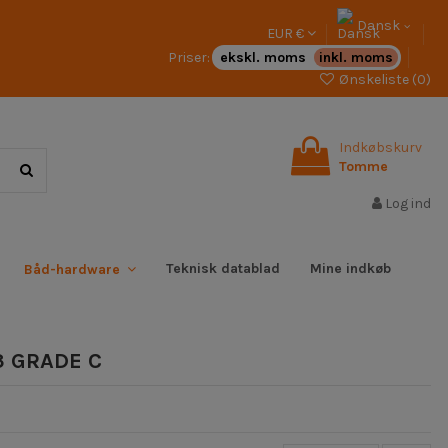
Dansk
EUR €
Priser:
ekskl. moms
inkl. moms
Ønskeliste (
0
)
Indkøbskurv
Tomme
Log ind
Teknisk datablad
Mine indkøb
Båd-hardware
13 GRADE C