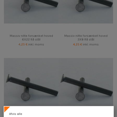
Massiv nitte forsænket hoved
Massiv nitte forsænket hoved
6X22 Rå stål
3X8 Rå stål
4,25 €
inkl. moms
4,25 €
inkl. moms
Afvis alle