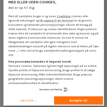
MED ELLER UDEN COOKIES,
Massiv nitte forsænket hoved
Massiv nitte forsænket hoved
det er op til dig
6X17 Rå stål
5X19 Hoveddiameter 8 Rå stål
4,25 €
inkl. moms
4,25 €
inkl. moms
Med dit samtykke bruger vi og vores
2 partnere
cookies eller
lignende teknologier og
får adgang til din terminal
for at gemme,
konsultere og behandle personoplysninger såsom dit besøg på
dette website, IP-adresser og cookie-identifikatorer. Nogle partnere
kræver ikke dit samtykke til at behandle dine data og baserer sig på
deres legitime kommercielle interesser. Du kan til enhver tid
tilbagekalde dit samtykke eller gøre indsigelse mod
databehandlingen baseret på legitim interesse ved at klikke på "Læs
mere →" eller ved at bruge samtykkeforvaltningsknappen på vores
site.
Dine persondata behandles til følgende formål:
Tekniske cookies, Opbevare og/eller tilgå oplysninger på en enhed,
Oprette profiler til tilpasset annoncering, Bruge profiler til at vælge
tilpasset annoncering, Måle indholdseffektivitet, Bruge præcise
geografiske placeringsoplysninger, Aktivt scanne
enhedskarakteristika til identifikation.
Massiv nitte forsænket hoved
Consents certified by
6X12 Rå stål
4,25 €
inkl. moms
Læs mere →
Accepter alt