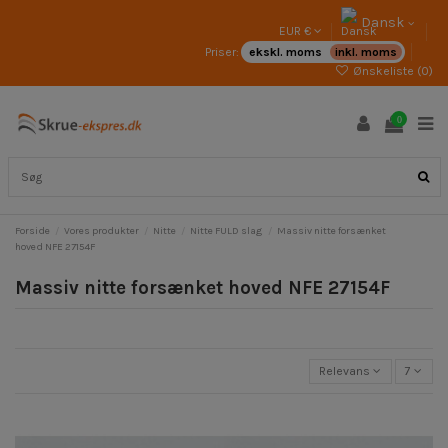
Dansk
EUR €
Priser:
ekskl. moms
inkl. moms
Ønskeliste (
0
)
0
Forside
Vores produkter
Nitte
Nitte FULD slag
Massiv nitte forsænket
hoved NFE 27154F
Massiv nitte forsænket hoved NFE 27154F
Relevans
7