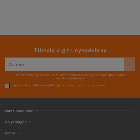
Tilmeld dig til nyhedsbrev
Du kan framelde dig når som helst. Vores kontaktoplysninger til framelding er anført i
handelsbetingelserne.
Jeg accepterer vilkårene og betingelserne samt privatlivspolitikken
Vores produkter
Oplysninger
Konto