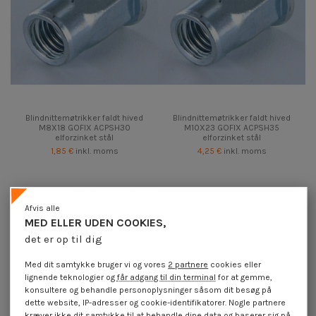
Blindnittemøtrikker faldt hived
Blindnittemøtrikker faldt hived
M8X18 GOFIX ACPSH30
M10X23 GOFIX ACPSH35
elforzinket stål
elforzinket stål
1,85 €
inkl. moms
4,25 €
inkl. moms
Afvis alle
MED ELLER UDEN COOKIES,
det er op til dig
Med dit samtykke bruger vi og vores
2 partnere
cookies eller
lignende teknologier og
får adgang til din terminal
for at gemme,
konsultere og behandle personoplysninger såsom dit besøg på
dette website, IP-adresser og cookie-identifikatorer. Nogle partnere
kræver ikke dit samtykke til at behandle dine data og baserer sig på