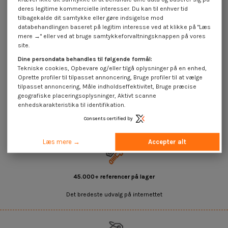
deres legitime kommercielle interesser. Du kan til enhver tid
tilbagekalde dit samtykke eller gøre indsigelse mod
databehandlingen baseret på legitim interesse ved at klikke på "Læs
mere →" eller ved at bruge samtykkeforvaltningsknappen på vores
Blindnittemøtrikker faldt hived
M5X14 GOFIX ACPSH30 elforzinket
site.
stål
Dine persondata behandles til følgende formål:
4,25 €
inkl. moms
Tekniske cookies, Opbevare og/eller tilgå oplysninger på en enhed,
Oprette profiler til tilpasset annoncering, Bruge profiler til at vælge
tilpasset annoncering, Måle indholdseffektivitet, Bruge præcise
Møtrik nitte faldt hived GOFIX ACPHS
geografiske placeringsoplysninger, Aktivt scanne
enhedskarakteristika til identifikation.
Consents certified by
Læs mere →
Accepter alt
45.000+ referencer på lager
Det bredeste udvalg på internettet