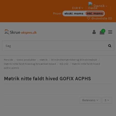
Dansk
EUR €
Priser:
ekskl. moms
inkl. moms
Ønskeliste (
0
)
0
Forside
Vores produkter
Møtrik
Blindnittemøtrikker og Blindnittebolt
Møtrik nitte faldt hived og forsænket hoved
Rå stål
Møtrik nitte faldt hived
GOFIX ACPHS
Møtrik nitte faldt hived GOFIX ACPHS
Relevans
5