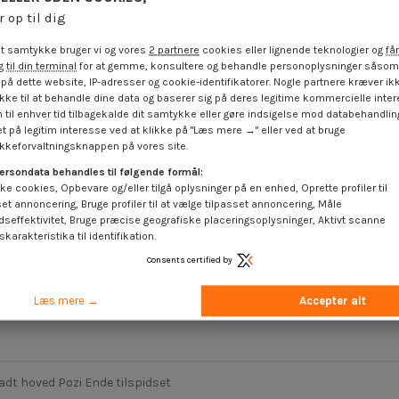
r op til dig
t samtykke bruger vi og vores
2 partnere
cookies eller lignende teknologier og
får
 til din terminal
for at gemme, konsultere og behandle personoplysninger såsom 
på dette website, IP-adresser og cookie-identifikatorer. Nogle partnere kræver ikk
ke til at behandle dine data og baserer sig på deres legitime kommercielle inter
 til enhver tid tilbagekalde dit samtykke eller gøre indsigelse mod databehandli
t på legitim interesse ved at klikke på "Læs mere →" eller ved at bruge
keforvaltningsknappen på vores site.
ersondata behandles til følgende formål:
ke cookies, Opbevare og/eller tilgå oplysninger på en enhed, Oprette profiler til
set annoncering, Bruge profiler til at vælge tilpasset annoncering, Måle
dseffektivitet, Bruge præcise geografiske placeringsoplysninger, Aktivt scanne
karakteristika til identifikation.
Consents certified by
 te plade Pozi M6X70
dset elforzinket stål
Læs mere →
Accepter alt
 €
inkl. moms
adt hoved Pozi Ende tilspidset