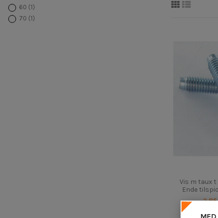
60
(1)
70
(1)
Vis m taux t
Ende tilspi
3,85
MED 