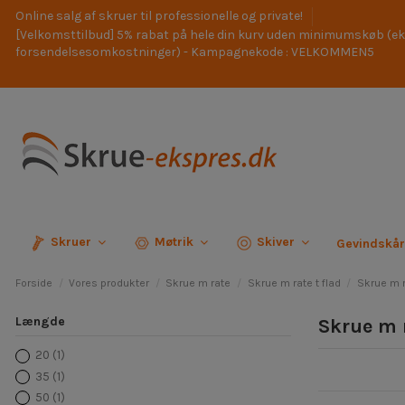
Online salg af skruer til professionelle og private!
[Velkomsttilbud] 5% rabat på hele din kurv uden minimumskøb (ek
forsendelsesomkostninger) - Kampagnekode : VELKOMMEN5
Skruer
Møtrik
Skiver
Gevindskå
Forside
Vores produkter
Skrue m rate
Skrue m rate t flad
Skrue m r
Længde
Skrue m r
20
(1)
35
(1)
50
(1)