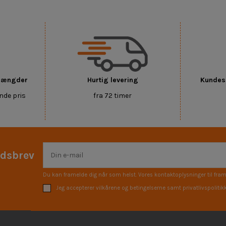
 mængder
Hurtig levering
Kundese
nde pris
fra 72 timer
edsbrev
Du kan framelde dig når som helst. Vores kontaktoplysninger til fram
Jeg accepterer vilkårene og betingelserne samt privatlivspolitik