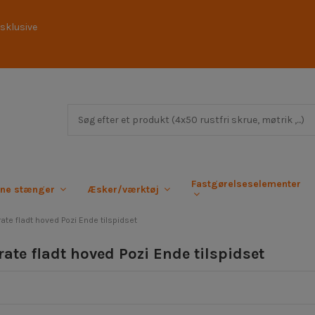
sklusive
Fastgørelseselementer
rne stænger
Æsker/værktøj
ate fladt hoved Pozi Ende tilspidset
ate fladt hoved Pozi Ende tilspidset