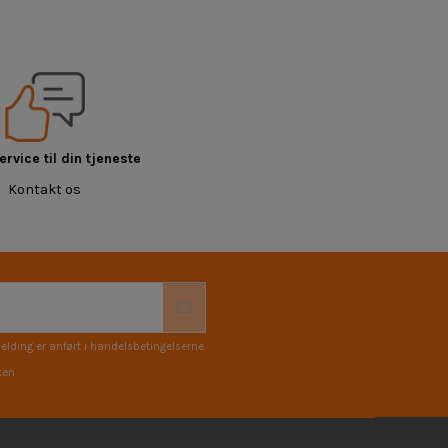
rvice til din tjeneste
Kontakt os
elding er anført i handelsbetingelserne.
ken