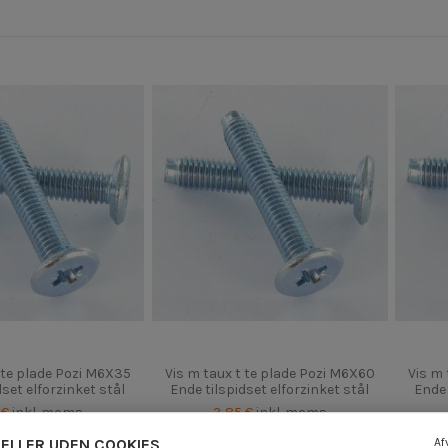
 te plade Pozi M6X35
Vis m taux t te plade Pozi M6X60
Vis m 
dset elforzinket stål
Ende tilspidset elforzinket stål
Ende 
 €
inkl. moms
3,85 €
inkl. moms
ELLER UDEN COOKIES,
Af