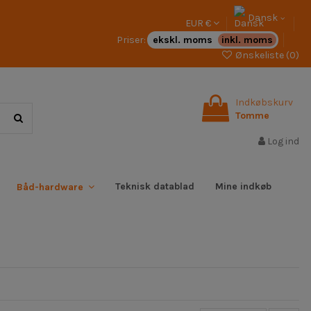
Dansk
EUR €
Priser:
ekskl. moms
inkl. moms
Ønskeliste (
0
)
Indkøbskurv
Tomme
Log ind
Teknisk datablad
Mine indkøb
Båd-hardware