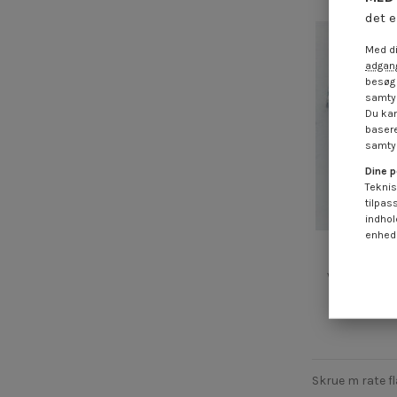
det e
Med di
adgang
besøg 
samtyk
Du kan
basere
samtyk
Dine p
Teknis
tilpas
indhol
enheds
Vis m taux t
Ende tilspi
3,85
Skrue m rate fl