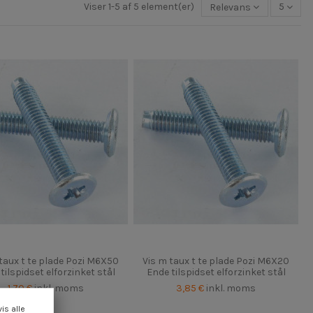
Viser 1-5 af 5 element(er)
Relevans
5
taux t te plade Pozi M6X50
Vis m taux t te plade Pozi M6X20
tilspidset elforzinket stål
Ende tilspidset elforzinket stål
1,70 €
inkl. moms
3,85 €
inkl. moms
vis alle