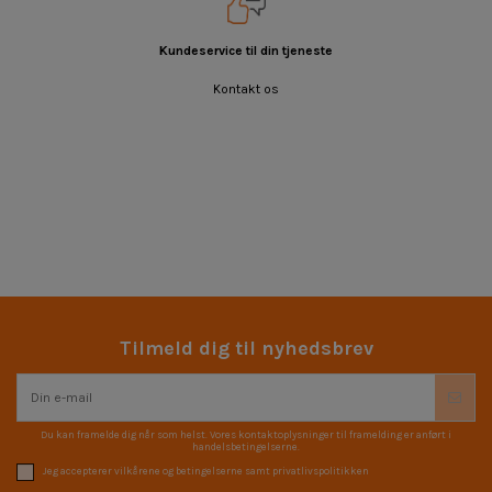
Kundeservice til din tjeneste
Kontakt os
Tilmeld dig til nyhedsbrev
Du kan framelde dig når som helst. Vores kontaktoplysninger til framelding er anført i
handelsbetingelserne.
Jeg accepterer vilkårene og betingelserne samt privatlivspolitikken