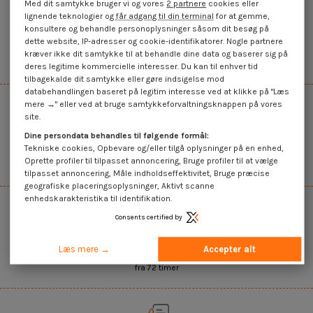
Med dit samtykke bruger vi og vores
2 partnere
cookies eller
lignende teknologier og
får adgang til din terminal
for at gemme,
konsultere og behandle personoplysninger såsom dit besøg på
45.000+ referencer på lager
dette website, IP-adresser og cookie-identifikatorer. Nogle partnere
kræver ikke dit samtykke til at behandle dine data og baserer sig på
Det bredeste udvalg på internettet
deres legitime kommercielle interesser. Du kan til enhver tid
tilbagekalde dit samtykke eller gøre indsigelse mod
databehandlingen baseret på legitim interesse ved at klikke på "Læs
mere →" eller ved at bruge samtykkeforvaltningsknappen på vores
site.
Dine persondata behandles til følgende formål:
Salg af enheder og mængder
Tekniske cookies, Opbevare og/eller tilgå oplysninger på en enhed,
Oprette profiler til tilpasset annoncering, Bruge profiler til at vælge
Mængdebaseret glidende pris
tilpasset annoncering, Måle indholdseffektivitet, Bruge præcise
geografiske placeringsoplysninger, Aktivt scanne
enhedskarakteristika til identifikation.
Consents certified by
Hurtig levering
Læs mere →
Accepter alt
fra 72 timer