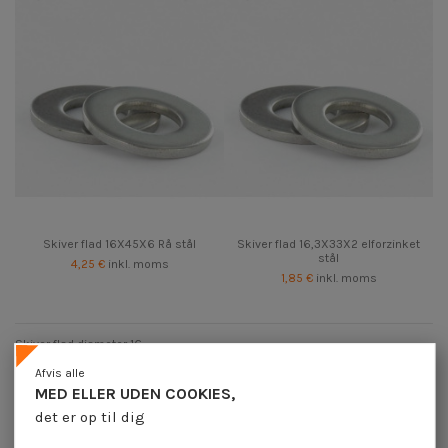
Skiver flad 16X45X6 Rå stål
Skiver flad 16,3X33X2 elforzinket
stål
4,25 €
inkl. moms
1,85 €
inkl. moms
Skiver flad diameter 16
Afvis alle
MED ELLER UDEN COOKIES,
det er op til dig