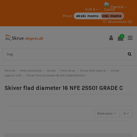
Dansk
EUR €
Priser:
ekskl. moms
inkl. moms
Ønskeliste (
0
)
0
Forside
Vores produkter
Skiver
Flad skive
Skiver flad special
Skiver
special Stål
Skiver flad diameter 16 NFE 25501 GRADE C
Skiver flad diameter 16 NFE 25501 GRADE C
Relevans
2