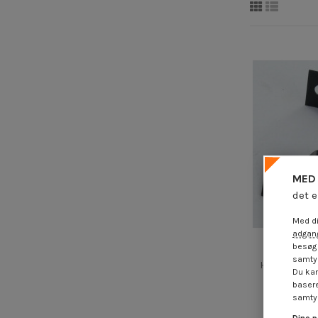
MED 
det e
Med di
adgang
besøg 
samtyk
Hurtigudløs
Du kan
26X12
basere
4,25
samtyk