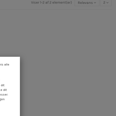
Viser 1-2 af 2 element(er)
Relevans
2
vis alle
dit
e dit
esser.
ngen