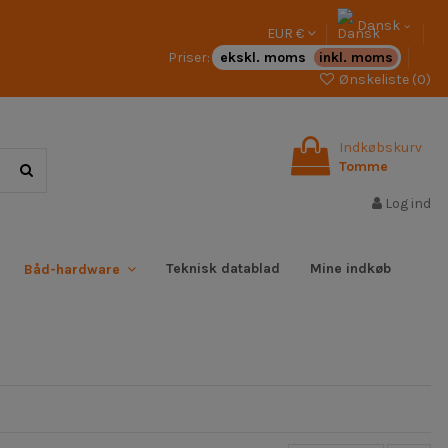
Dansk
EUR €
Priser:
ekskl. moms
inkl. moms
Ønskeliste (
0
)
Indkøbskurv
Tomme
Log ind
Teknisk datablad
Mine indkøb
Båd-hardware