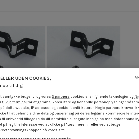
ELLER UDEN COOKIES,
Af
r op til dig
t samtykke bruger vi og vores
2 partnere
cookies eller lignende teknologier og
får
 til din terminal
for at gemme, konsultere og behandle personoplysninger såsom 
på dette website, IP-adresser og cookie-identifikatorer. Nogle partnere kræver ikk
ke til at behandle dine data og baserer sig på deres legitime kommercielle inter
ende panelmontering
Hurtigudløsende panelmontering
 til enhver tid tilbagekalde dit samtykke eller gøre indsigelse mod databehandli
 C4413 Rå stål
26X12 C4411 Rå stål
t på legitim interesse ved at klikke på "Læs mere →" eller ved at bruge
 €
inkl. moms
4,25 €
inkl. moms
keforvaltningsknappen på vores site.