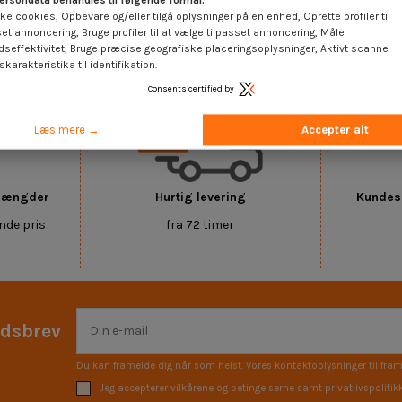
ersondata behandles til følgende formål:
ke cookies, Opbevare og/eller tilgå oplysninger på en enhed, Oprette profiler til
set annoncering, Bruge profiler til at vælge tilpasset annoncering, Måle
 SKILT
dseffektivitet, Bruge præcise geografiske placeringsoplysninger, Aktivt scanne
karakteristika til identifikation.
Consents certified by
Læs mere →
Accepter alt
 mængder
Hurtig levering
Kundese
nde pris
fra 72 timer
edsbrev
Du kan framelde dig når som helst. Vores kontaktoplysninger til fram
Jeg accepterer vilkårene og betingelserne samt privatlivspolitik