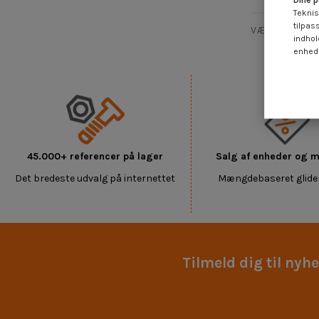
Dine p
Teknis
tilpas
VÆFTET HURTIG
indhol
enheds
45.000+ referencer på lager
Salg af enheder og
Det bredeste udvalg på internettet
Mængdebaseret glide
Tilmeld dig til nyh