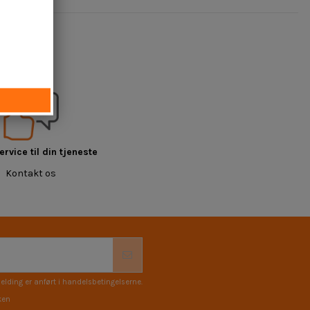
rvice til din tjeneste
Kontakt os
elding er anført i handelsbetingelserne.
ken