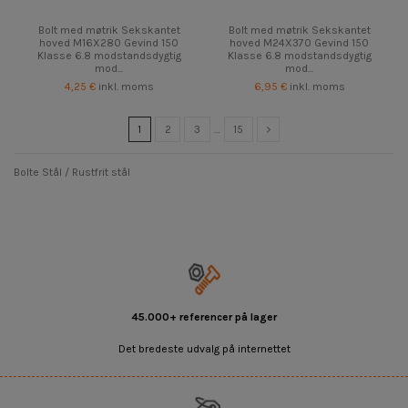
Bolt med møtrik Sekskantet
Bolt med møtrik Sekskantet
hoved M16X280 Gevind 150
hoved M24X370 Gevind 150
Klasse 6.8 modstandsdygtig
Klasse 6.8 modstandsdygtig
mod...
mod...
4,25 €
inkl. moms
6,95 €
inkl. moms
1
2
3
…
15
Bolte Stål / Rustfrit stål
45.000+ referencer på lager
Det bredeste udvalg på internettet