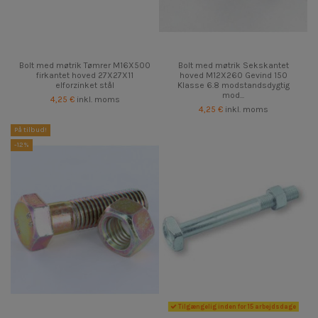
Bolt med møtrik Tømrer M16X500
Bolt med møtrik Sekskantet
firkantet hoved 27X27X11
hoved M12X260 Gevind 150
elforzinket stål
Klasse 6.8 modstandsdygtig
mod...
4,25 €
inkl. moms
4,25 €
inkl. moms
På tilbud!
-12%
Tilgængelig inden for 15 arbejdsdage