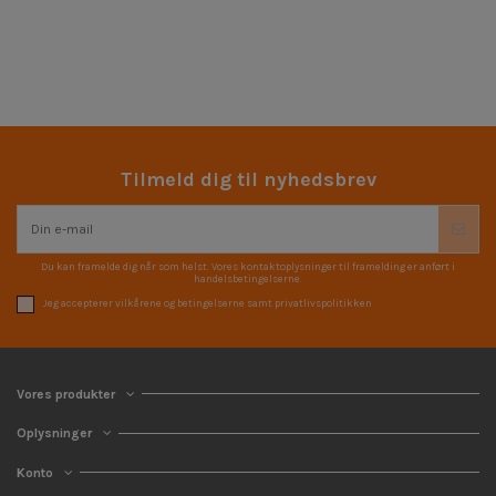
Tilmeld dig til nyhedsbrev
Du kan framelde dig når som helst. Vores kontaktoplysninger til framelding er anført i
handelsbetingelserne.
Jeg accepterer vilkårene og betingelserne samt privatlivspolitikken
Vores produkter
Oplysninger
Konto