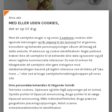
Afvis alle
MED ELLER UDEN COOKIES,
det er op til dig
Bolt med møtrik M8X45 Klasse
Bolt med møtrik Sekskantet
6.8 ISO4017+4032 gul zink
hoved M24X170 Gevind 150 Klasse
Med dit samtykke bruger vi og vores
2 partnere
cookies eller
200HBSSR
6.8 modstandsdygtig mod...
lignende teknologier og
får adgang til din terminal
for at gemme,
4,25 €
inkl. moms
4,25 €
inkl. moms
konsultere og behandle personoplysninger såsom dit besøg på
dette website, IP-adresser og cookie-identifikatorer. Nogle partnere
kræver ikke dit samtykke til at behandle dine data og baserer sig på
deres legitime kommercielle interesser. Du kan til enhver tid
tilbagekalde dit samtykke eller gøre indsigelse mod
databehandlingen baseret på legitim interesse ved at klikke på "Læs
mere →" eller ved at bruge samtykkeforvaltningsknappen på vores
site.
Dine persondata behandles til følgende formål:
Tekniske cookies, Opbevare og/eller tilgå oplysninger på en enhed,
Oprette profiler til tilpasset annoncering, Bruge profiler til at vælge
tilpasset annoncering, Måle indholdseffektivitet, Bruge præcise
geografiske placeringsoplysninger, Aktivt scanne
enhedskarakteristika til identifikation.