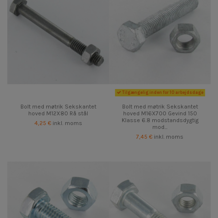
Tilgængelig inden for 10 arbejdsdage
Bolt med møtrik Sekskantet
Bolt med møtrik Sekskantet
hoved M12X80 Rå stål
hoved M16X700 Gevind 150
Klasse 6.8 modstandsdygtig
4,25 €
inkl. moms
mod...
7,45 €
inkl. moms