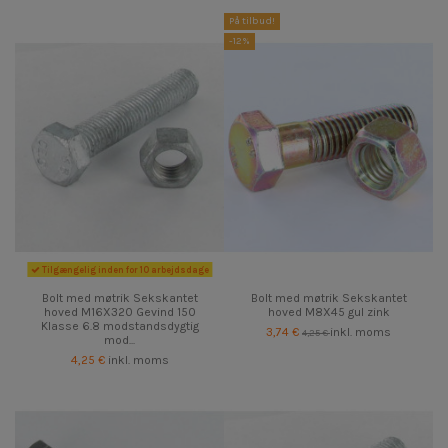
På tilbud!
-12%
Tilgængelig inden for 10 arbejdsdage
Bolt med møtrik Sekskantet
Bolt med møtrik Sekskantet
hoved M16X320 Gevind 150
hoved M8X45 gul zink
Klasse 6.8 modstandsdygtig
3,74 €
inkl. moms
4,25 €
mod...
4,25 €
inkl. moms