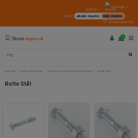
Dansk
EUR €
Priser:
ekskl. moms
inkl. moms
Ønskeliste (
0
)
0
Forside
Vores produkter
Skrue m rate Sekskantet hoved
Bolte Stål
Bolte Stål