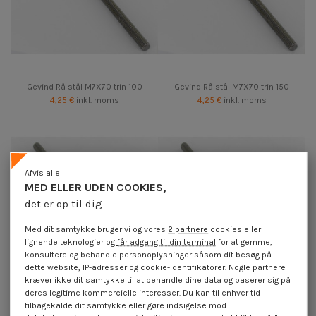
Gevind Rå stål M7X70 trin 100
Gevind Rå stål M7X70 trin 150
4,25 €
inkl. moms
4,25 €
inkl. moms
Afvis alle
MED ELLER UDEN COOKIES,
det er op til dig
Med dit samtykke bruger vi og vores
2 partnere
cookies eller
lignende teknologier og
får adgang til din terminal
for at gemme,
konsultere og behandle personoplysninger såsom dit besøg på
dette website, IP-adresser og cookie-identifikatorer. Nogle partnere
kræver ikke dit samtykke til at behandle dine data og baserer sig på
deres legitime kommercielle interesser. Du kan til enhver tid
tilbagekalde dit samtykke eller gøre indsigelse mod