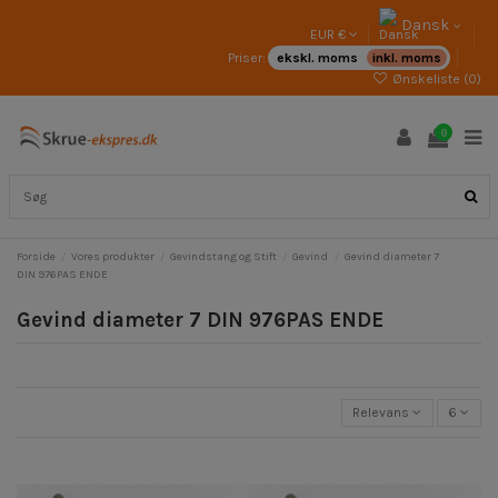
Dansk
EUR €
Priser:
ekskl. moms
inkl. moms
Ønskeliste (
0
)
0
Forside
Vores produkter
Gevindstang og Stift
Gevind
Gevind diameter 7
DIN 976PAS ENDE
Gevind diameter 7 DIN 976PAS ENDE
Relevans
6