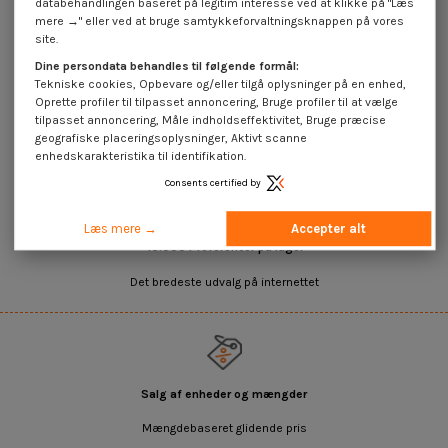
Gevind Rå stål M7X140 trin 100
Gevind Rå stål M7X140 trin 150
databehandlingen baseret på legitim interesse ved at klikke på "Læs
mere →" eller ved at bruge samtykkeforvaltningsknappen på vores
4,25 €
inkl. moms
4,25 €
inkl. moms
site.
Dine persondata behandles til følgende formål:
Tekniske cookies, Opbevare og/eller tilgå oplysninger på en enhed,
Gevind diameter 7 DIN 976PAS ENDE
Oprette profiler til tilpasset annoncering, Bruge profiler til at vælge
tilpasset annoncering, Måle indholdseffektivitet, Bruge præcise
geografiske placeringsoplysninger, Aktivt scanne
enhedskarakteristika til identifikation.
Consents certified by
Læs mere →
Accepter alt
45.000+ referencer på lager
Det bredeste udvalg på internettet
Salg af enheder og mængder
Mængdebaseret glidende pris