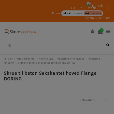
Dansk
EUR €
Priser:
ekskl. moms
inkl. moms
Ønskeliste (
0
)
0
Forside
Vores produkter
Anker plugs
Montering for Tung last
Montering
for Beton
Skrue til beton Sekskantet hoved Flange BORING
Skrue til beton Sekskantet hoved Flange
BORING
Relevans
10