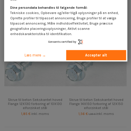
Flange 10X130 forboring af 8X130
Flange 10X150 forboring af 8X150
elforzinket stål
elforzinket stål
Dine persondata behandles til følgende formål:
4,25 €
inkl. moms
4,25 €
inkl. moms
Tekniske cookies, Opbevare og/eller tilgå oplysninger på en enhed,
Oprette profiler til tilpasset annoncering, Bruge profiler til at vælge
På tilbud!
tilpasset annoncering, Måle indholdseffektivitet, Bruge præcise
-20%
geografiske placeringsoplysninger, Aktivt scanne
enhedskarakteristika til identifikation.
Consents certified by
Læs mere →
Accepter alt
Skrue til beton Sekskantet hoved
Skrue til beton Sekskantet hoved
Flange 12X130 forboring af 10X130
Flange 14X150 forboring af 12X150
elforzinket stål
elforzinket stål
1,85 €
inkl. moms
1,56 €
inkl. moms
1,95 €