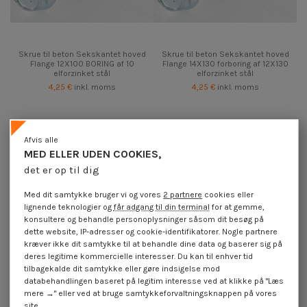
Skrue til beton Sekskantet hoved
Skrue til beton Sekskantet hoved
Flange 12X100 BORING af 10
Flange 14X130 forboring af 12X130
elforzinket stål
elforzinket stål
4,25 €
inkl. moms
4,25 €
inkl. moms
Afvis alle
MED ELLER UDEN COOKIES,
det er op til dig
Med dit samtykke bruger vi og vores
2 partnere
cookies eller
lignende teknologier og
får adgang til din terminal
for at gemme,
konsultere og behandle personoplysninger såsom dit besøg på
dette website, IP-adresser og cookie-identifikatorer. Nogle partnere
kræver ikke dit samtykke til at behandle dine data og baserer sig på
deres legitime kommercielle interesser. Du kan til enhver tid
tilbagekalde dit samtykke eller gøre indsigelse mod
databehandlingen baseret på legitim interesse ved at klikke på "Læs
mere →" eller ved at bruge samtykkeforvaltningsknappen på vores
Skrue til beton Sekskantet hoved
Skrue til beton Sekskantet hoved
site.