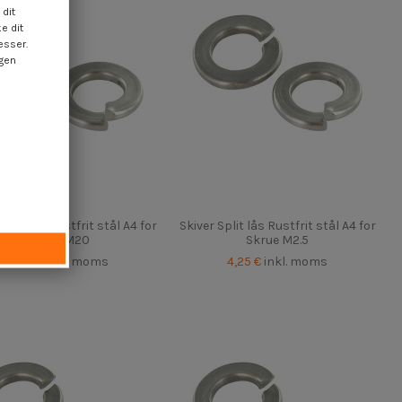
dit
e dit
esser.
ngen
Split lås Rustfrit stål A4 for
Skiver Split lås Rustfrit stål A4 for
Skrue M20
Skrue M2.5
4,25 €
inkl. moms
4,25 €
inkl. moms