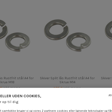
ås Rustfrit stål A4 for
Skiver Split lås Rustfrit stål A4 for
Skiver 
Skrue M18
Skrue M14
 €
inkl. moms
1,85 €
inkl. moms
ELLER UDEN COOKIES,
Af
r op til dig
t samtykke bruger vi og vores
2 partnere
cookies eller lignende teknologier og
får