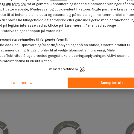
 til din terminal
for at gemme, konsultere og behandle personoplysninger såsom 
på dette website, IP-adresser og cookie-identifikatorer. Nogle partnere kræver ikk
ke til at behandle dine data og baserer sig på deres legitime kommercielle inter
 til enhver tid tilbagekalde dit samtykke eller gøre indsigelse mod databehandli
t på legitim interesse ved at klikke på "Læs mere →" eller ved at bruge
keforvaltningsknappen på vores site.
ersondata behandles til følgende formål:
ke cookies, Opbevare og/eller tilgå oplysninger på en enhed, Oprette profiler til
set annoncering, Bruge profiler til at vælge tilpasset annoncering, Måle
dseffektivitet, Bruge præcise geografiske placeringsoplysninger, Aktivt scanne
karakteristika til identifikation.
Consents certified by
ås Rustfrit stål A4 for
Skiver Split lås Rustfrit stål A4 for
Skiver 
krue M36
Skrue M3
Læs mere →
Accepter alt
 €
inkl. moms
1,85 €
inkl. moms