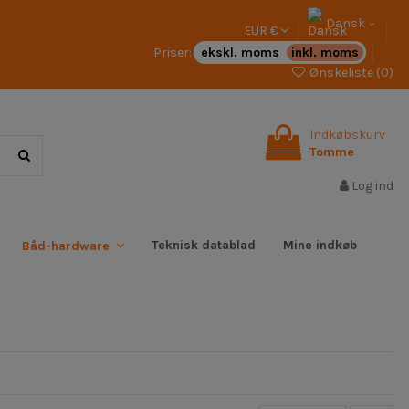
Dansk
EUR €
Priser:
ekskl. moms
inkl. moms
Ønskeliste (
0
)
Indkøbskurv
Tomme
Log ind
Teknisk datablad
Mine indkøb
Båd-hardware