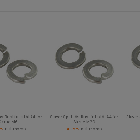
ås Rustfrit stål A4 for
Skiver Split lås Rustfrit stål A4 for
Skiver 
Skrue M6
Skrue M30
 €
inkl. moms
4,25 €
inkl. moms