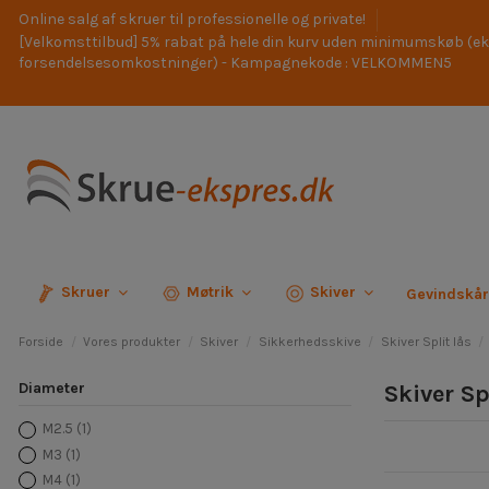
Online salg af skruer til professionelle og private!
[Velkomsttilbud] 5% rabat på hele din kurv uden minimumskøb (ek
forsendelsesomkostninger) - Kampagnekode : VELKOMMEN5
Skruer
Møtrik
Skiver
Gevindskå
Forside
Vores produkter
Skiver
Sikkerhedsskive
Skiver Split lås
Diameter
Skiver Sp
M2.5
(1)
M3
(1)
M4
(1)