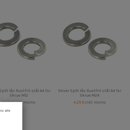
Split lås Rustfrit stål A4 for
Skiver Split lås Rustfrit stål A4 for
Skrue M12
Skrue M24
0,50 €
inkl. moms
4,25 €
inkl. moms
vis alle