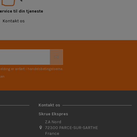
rvice til din tjeneste
Kontakt os
elding er anført i handelsbetingelserne.
ken
Kontakt os
Skrue Ekspres
Z.A Nord
72300 PARCE-SUR-SARTHE
France