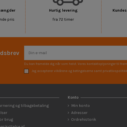
 mængder
Hurtig levering
Kundese
nde pris
fra 72 timer
edsbrev
Du kan framelde dig når som helst. Vores kontaktoplysninger til fram
Jeg accepterer vilkårene og betingelserne samt privatlivspolitik
Konto
urnering og tilbagebetaling
Min konto
lser
Adresser
for brug
Ordrehistorik
eskyttelse af