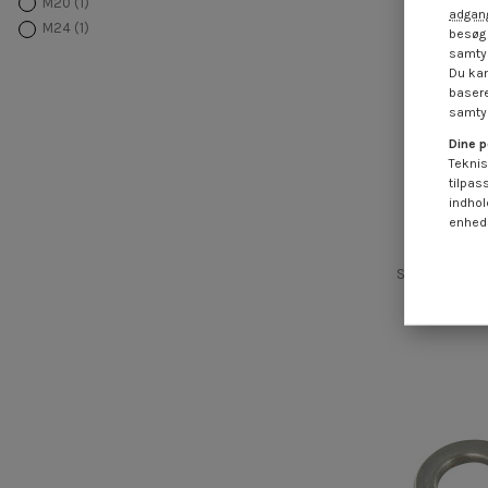
M20
(1)
adgang
M24
(1)
besøg 
M30
(1)
samtyk
Du kan
M33
(1)
basere
M36
(1)
samtyk
Dine p
Teknis
tilpas
indhol
enheds
Skiver Split l
S
4,25