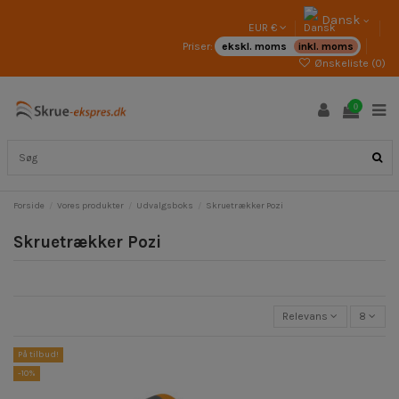
Dansk
EUR €
Priser:
ekskl. moms
inkl. moms
Ønskeliste (
0
)
0
Forside
Vores produkter
Udvalgsboks
Skruetrækker Pozi
Skruetrækker Pozi
Relevans
8
På tilbud!
-10%