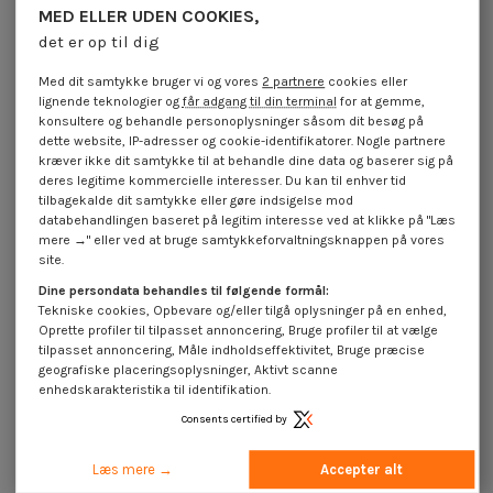
MED ELLER UDEN COOKIES,
Tilgængelig inden for 15 hverdage
Tilgængelig inden for 15 hverdage
det er op til dig
Skruetrækker ende PZ0
Skruetrækker ende PZ0
metalstang længde 50
metalstang længde 40
Med dit samtykke bruger vi og vores
2 partnere
cookies eller
5,45 €
inkl. moms
4,70 €
inkl. moms
lignende teknologier og
får adgang til din terminal
for at gemme,
konsultere og behandle personoplysninger såsom dit besøg på
dette website, IP-adresser og cookie-identifikatorer. Nogle partnere
kræver ikke dit samtykke til at behandle dine data og baserer sig på
deres legitime kommercielle interesser. Du kan til enhver tid
tilbagekalde dit samtykke eller gøre indsigelse mod
databehandlingen baseret på legitim interesse ved at klikke på "Læs
mere →" eller ved at bruge samtykkeforvaltningsknappen på vores
site.
Dine persondata behandles til følgende formål:
Tekniske cookies, Opbevare og/eller tilgå oplysninger på en enhed,
Oprette profiler til tilpasset annoncering, Bruge profiler til at vælge
tilpasset annoncering, Måle indholdseffektivitet, Bruge præcise
geografiske placeringsoplysninger, Aktivt scanne
enhedskarakteristika til identifikation.
Tilgængelig inden for 15 hverdage
Consents certified by
Skruetrækker ende Pozi PZ7
Skruetrækker ende Pozi PZ7
metalstang længde 50
metalstang længde 40
5,80 €
inkl. moms
4,70 €
inkl. moms
Læs mere →
Accepter alt