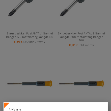
Skruetrækker Pozi ANTAL 1 Samlet
Skruetrækker Pozi ANTAL 2 Samlet
længde 175 metalstang længde 80
længde 200 metalstang længde
100
5,36 €
inkl. moms
5,95 €
8,85 €
inkl. moms
Afvis alle