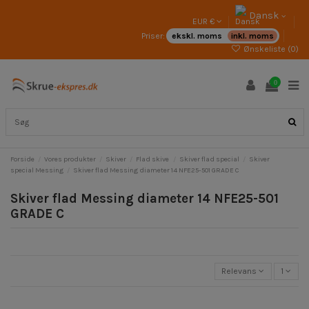
Dansk
EUR €
Priser:
ekskl. moms
inkl. moms
Ønskeliste (
0
)
0
Forside
Vores produkter
Skiver
Flad skive
Skiver flad special
Skiver
special Messing
Skiver flad Messing diameter 14 NFE25-501 GRADE C
Skiver flad Messing diameter 14 NFE25-501
GRADE C
Relevans
1