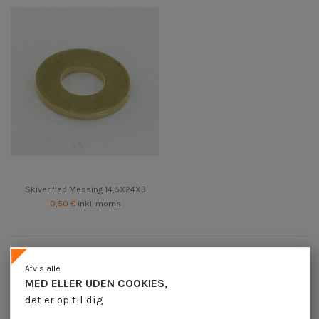
Skiver flad Messing 14,5X24X3
0,50 €
inkl. moms
Skiver flad Messing diameter 14
Afvis alle
MED ELLER UDEN COOKIES,
det er op til dig