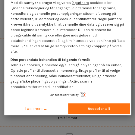
Med dit samtykke bruger vi og vores
2 partnere
cookies eller
lignende teknologier og
får adgang til din terminal
for at gemme,
konsultere og behandle personoplysninger såsom dit besøg på
dette website, IP-adresser og cookie-identifikatorer. Nogle partnere
45.000+ referencer på lager
kræver ikke dit samtykke til at behandle dine data og baserer sig på
Det bredeste udvalg på internettet
deres legitime kommercielle interesser. Du kan til enhver tid
tilbagekalde dit samtykke eller gøre indsigelse mod
databehandlingen baseret på legitim interesse ved at klikke på "Læs
mere →" eller ved at bruge samtykkeforvaltningsknappen på vores
site.
Dine persondata behandles til følgende formål:
Salg af enheder og mængder
Tekniske cookies, Opbevare og/eller tilgå oplysninger på en enhed,
Oprette profiler til tilpasset annoncering, Bruge profiler til at vælge
Mængdebaseret glidende pris
tilpasset annoncering, Måle indholdseffektivitet, Bruge præcise
geografiske placeringsoplysninger, Aktivt scanne
enhedskarakteristika til identifikation.
Consents certified by
Hurtig levering
Læs mere →
Accepter alt
fra 72 timer