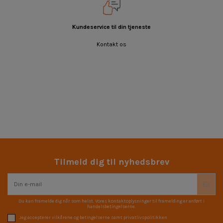
Kundeservice til din tjeneste
Kontakt os
Tilmeld dig til nyhedsbrev
Du kan framelde dig når som helst. Vores kontaktoplysninger til framelding er anført i
handelsbetingelserne.
Jeg accepterer vilkårene og betingelserne samt privatlivspolitikken