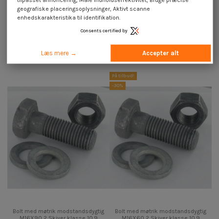
geografiske placeringsoplysninger, Aktivt scanne
enhedskarakteristika til identifikation.
Tilgængelig inden for 15 hverdage
Consents certified by
Bolt med møtrik modstandsdygtig
Bolt med møtrik modstandsdygtig
M24X80 2 Skiver klasse 10.9
M30X90 2 Skiver klasse 10.9
modstandsdygtig mod...
modstandsdygtig mod...
Læs mere →
Accepter alt
97,50 €
inkl. moms
82,20 €
inkl. moms
På tilbud!
-30%
Bolt med møtrik modstandsdygtig
Bolt med møtrik modstandsdygtig
M16X90 2 Skiver klasse 10.9
M16X60 2 Skiver klasse 10.9