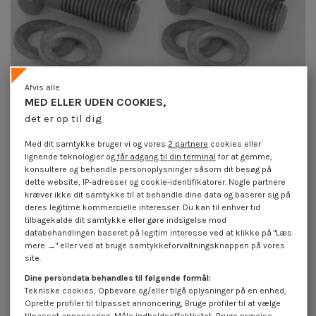
Afvis alle
MED ELLER UDEN COOKIES,
Tilgængelig inden for 15 arbejdsdage
Tilgængelig inden for 15 arbejdsdage
det er op til dig
Bolt med møtrik modstandsdygtig
Bolt med møtrik modstandsdygtig
M20X80 2 Skiver klasse 10.9 Rå
M24X60 2 Skiver klasse 10.9
stål
modstandsdygtig mod...
Med dit samtykke bruger vi og vores
2 partnere
cookies eller
199,30 €
inkl. moms
189,00 €
inkl. moms
lignende teknologier og
får adgang til din terminal
for at gemme,
konsultere og behandle personoplysninger såsom dit besøg på
dette website, IP-adresser og cookie-identifikatorer. Nogle partnere
kræver ikke dit samtykke til at behandle dine data og baserer sig på
deres legitime kommercielle interesser. Du kan til enhver tid
tilbagekalde dit samtykke eller gøre indsigelse mod
databehandlingen baseret på legitim interesse ved at klikke på "Læs
mere →" eller ved at bruge samtykkeforvaltningsknappen på vores
site.
Dine persondata behandles til følgende formål:
Tekniske cookies, Opbevare og/eller tilgå oplysninger på en enhed,
Oprette profiler til tilpasset annoncering, Bruge profiler til at vælge
tilpasset annoncering, Måle indholdseffektivitet, Bruge præcise