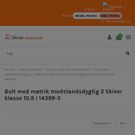
Dansk
EUR €
Priser:
ekskl. moms
inkl. moms
Ønskeliste (
0
)
0
Forside
Vores produkter
Skrue m rate Sekskantet hoved
Krydsbolt
modstandsdygtig
Bolt med møtrik modstandsdygtig 2 Skiver klasse 10.9 i
14399-3
Bolt med møtrik modstandsdygtig 2 Skiver
klasse 10.9 i 14399-3
Relevans
24