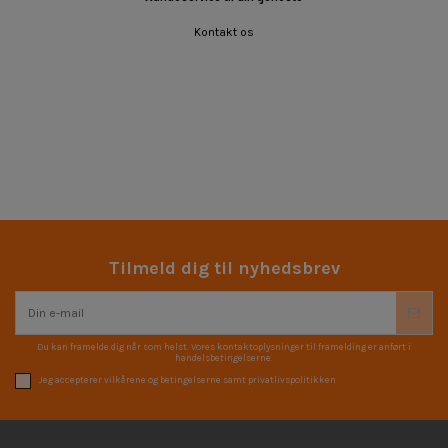
Kontakt os
Tilmeld dig til nyhedsbrev
Du kan framelde dig når som helst. Vores kontaktoplysninger til framelding er anført i
handelsbetingelserne.
Jeg accepterer vilkårene og betingelserne samt privatlivspolitikken