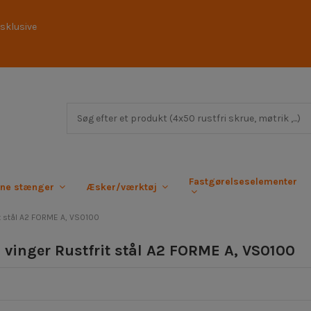
sklusive
Fastgørelseselementer
rne stænger
Æsker/værktøj
rit stål A2 FORME A, VS0100
l vinger Rustfrit stål A2 FORME A, VS0100