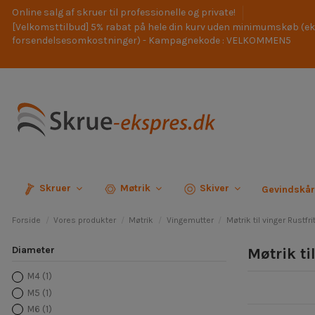
Online salg af skruer til professionelle og private!
[Velkomsttilbud] 5% rabat på hele din kurv uden minimumskøb (ek
forsendelsesomkostninger) - Kampagnekode : VELKOMMEN5
Skruer
Møtrik
Skiver
Gevindskå
Forside
Vores produkter
Møtrik
Vingemutter
Møtrik til vinger Rustf
Diameter
Møtrik ti
M4
(1)
M5
(1)
M6
(1)