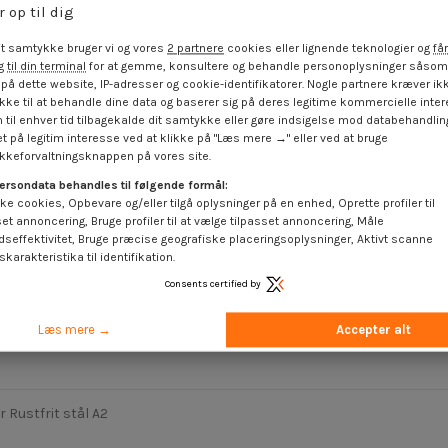
r op til dig
t samtykke bruger vi og vores
2 partnere
cookies eller lignende teknologier og
får
 til din terminal
for at gemme, konsultere og behandle personoplysninger såsom 
på dette website, IP-adresser og cookie-identifikatorer. Nogle partnere kræver ikk
ke til at behandle dine data og baserer sig på deres legitime kommercielle inter
 til enhver tid tilbagekalde dit samtykke eller gøre indsigelse mod databehandli
t på legitim interesse ved at klikke på "Læs mere →" eller ved at bruge
keforvaltningsknappen på vores site.
ersondata behandles til følgende formål:
ke cookies, Opbevare og/eller tilgå oplysninger på en enhed, Oprette profiler til
set annoncering, Bruge profiler til at vælge tilpasset annoncering, Måle
dseffektivitet, Bruge præcise geografiske placeringsoplysninger, Aktivt scanne
karakteristika til identifikation.
Consents certified by
 Rustfrit stål A2 M5
Vingemutter Rustfrit stål A2 M4
Læs mere →
Accepter alt
 €
inkl. moms
1,85 €
inkl. moms
r Rustfrit stål A2