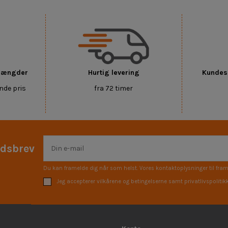
 mængder
Hurtig levering
Kundese
nde pris
fra 72 timer
edsbrev
Du kan framelde dig når som helst. Vores kontaktoplysninger til fram
Jeg accepterer vilkårene og betingelserne samt privatlivspolitik