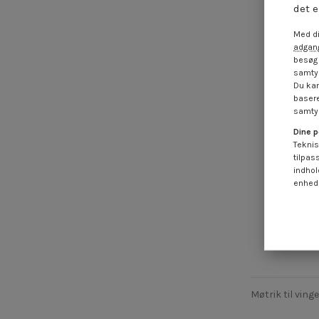
det e
Med di
adgang
besøg 
samtyk
Du kan
basere
samtyk
Dine p
Teknis
tilpas
indhol
enheds
Vingemutter
0,50
Møtrik til vinge