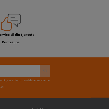
rvice til din tjeneste
Kontakt os
elding er anført i handelsbetingelserne.
ken