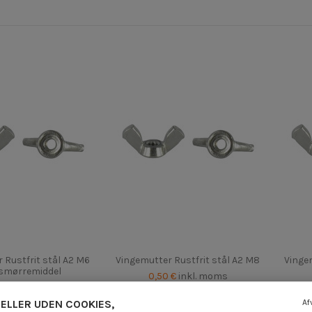
 Rustfrit stål A2 M6
Vingemutter Rustfrit stål A2 M8
Vingem
 smørremiddel
0,50 €
inkl. moms
 €
inkl. moms
ELLER UDEN COOKIES,
Af