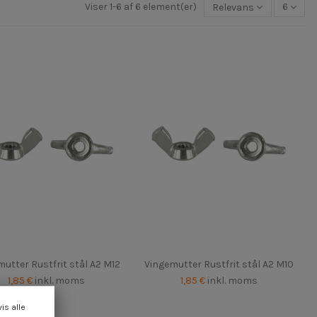
Viser 1-6 af 6 element(er)
Relevans
6
utter Rustfrit stål A2 M12
Vingemutter Rustfrit stål A2 M10
1,85 €
inkl. moms
1,85 €
inkl. moms
vis alle