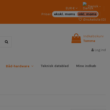
Dansk
EUR €
Priser:
ekskl. moms
inkl. moms
Ønskeliste (
0
)
Indkøbskurv
Tomme
Log ind
Teknisk datablad
Mine indkøb
Båd-hardware