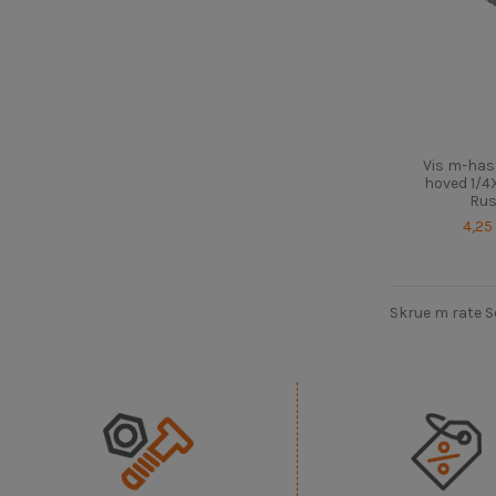
Vis m-has
hoved 1/4X
Rus
4,25
Skrue m rate S