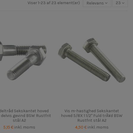
Viser 1-23 af 23 element(er)
Relevans
23
 deltråd Sekskantet hoved
Vis m-hastighed Sekskantet
" delvis gevind BSW Rustfrit
hoved 5/8X 1 1/2" Fuld trÃ¥d BSW
stål A2
Rustfrit stål A2
5,15 €
inkl. moms
4,50 €
inkl. moms