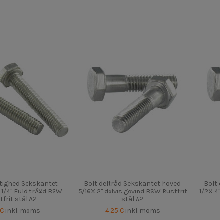
tighed Sekskantet
Bolt deltråd Sekskantet hoved
Bolt
1 1/4" Fuld trÃ¥d BSW
5/16X 2" delvis gevind BSW Rustfrit
1/2X 4
tfrit stål A2
stål A2
 €
inkl. moms
4,25 €
inkl. moms