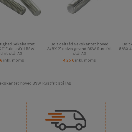
tighed Sekskantet
Bolt deltråd Sekskantet hoved
Bolt
 1" Fuld trÃ¥d BSW
3/8X 2" delvis gevind BSW Rustfrit
5/8X 4
tfrit stål A2
stål A2
 €
inkl. moms
4,25 €
inkl. moms
ekskantet hoved BSW Rustfrit stål A2