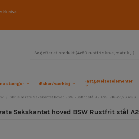
sklusive
Fastgørelseselementer
rne stænger
Æsker/værktøj
BSW
Skrue m rate Sekskantet hoved BSW Rustfrit stål A2 ANSI B18-2-1,VS 4126
rate Sekskantet hoved BSW Rustfrit stål A2