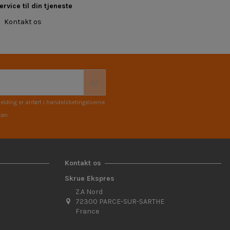
rvice til din tjeneste
Kontakt os
elding er anført i handelsbetingelserne.
ken
Kontakt os
Skrue Ekspres
Z.A Nord
72300 PARCE-SUR-SARTHE
France