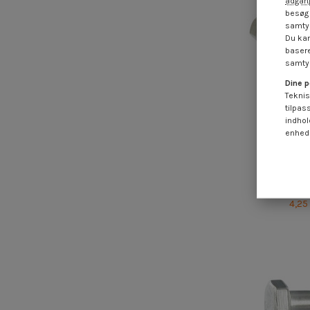
adgang
besøg 
samtyk
Du kan
basere
samtyk
Dine p
Teknis
tilpas
indhol
enheds
Vis m-has
hoved 3/8X
Rus
4,25