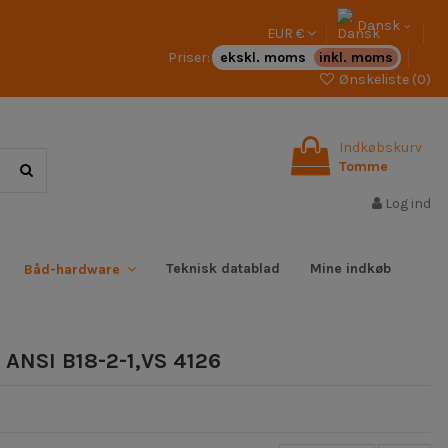
Dansk
EUR €
Priser:
ekskl. moms
inkl. moms
Ønskeliste (
0
)
Indkøbskurv
Tomme
Log ind
Teknisk datablad
Mine indkøb
Båd-hardware
 ANSI B18-2-1,VS 4126