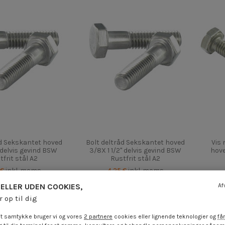
åd Sekskantet hoved
Bolt deltråd Sekskantet hoved
Vis
" delvis gevind BSW
3/8X 1 1/2" delvis gevind BSW
hove
tfrit stål A2
Rustfrit stål A2
 €
inkl. moms
4,25 €
inkl. moms
ELLER UDEN COOKIES,
Af
r op til dig
t samtykke bruger vi og vores
2 partnere
cookies eller lignende teknologier og
får