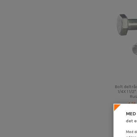
Bolt deltr
1/4X 1 1/2
Rus
4,25
MED 
det e
Med di