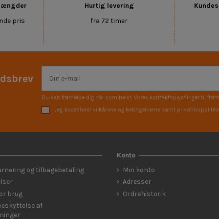
 mængder
Hurtig levering
Kundese
nde pris
fra 72 timer
edsbrev
Du kan framelde dig når som helst. Vores kontaktoplysninger til fram
Jeg accepterer vilkårene og betingelserne samt privatlivspolitik
Konto
urnering og tilbagebetaling
Min konto
lser
Adresser
for brug
Ordrehistorik
eskyttelse af
ninger