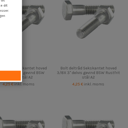
dit
e dit
esser.
ngen
 deltråd Sekskantet hoved
Bolt deltråd Sekskantet hoved
 2 1/2" delvis gevind BSW
3/8X 3" delvis gevind BSW Rustfrit
Rustfrit stål A2
stål A2
4,25 €
inkl. moms
4,25 €
inkl. moms