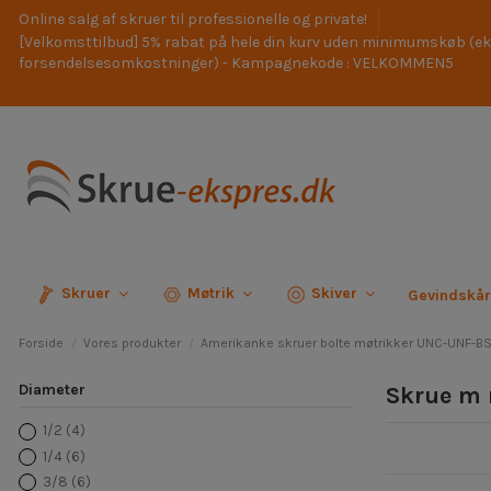
Online salg af skruer til professionelle og private!
[Velkomsttilbud] 5% rabat på hele din kurv uden minimumskøb (ek
forsendelsesomkostninger) - Kampagnekode : VELKOMMEN5
Skruer
Møtrik
Skiver
Gevindskå
Forside
Vores produkter
Amerikanke skruer bolte møtrikker UNC-UNF-
Diameter
Skrue m 
1/2
(4)
1/4
(6)
3/8
(6)