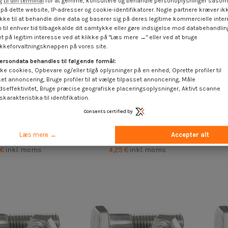
 til din terminal
for at gemme, konsultere og behandle personoplysninger såsom 
på dette website, IP-adresser og cookie-identifikatorer. Nogle partnere kræver ikk
ke til at behandle dine data og baserer sig på deres legitime kommercielle inter
 til enhver tid tilbagekalde dit samtykke eller gøre indsigelse mod databehandli
t på legitim interesse ved at klikke på "Læs mere →" eller ved at bruge
keforvaltningsknappen på vores site.
ersondata behandles til følgende formål:
ke cookies, Opbevare og/eller tilgå oplysninger på en enhed, Oprette profiler til
set annoncering, Bruge profiler til at vælge tilpasset annoncering, Måle
dseffektivitet, Bruge præcise geografiske placeringsoplysninger, Aktivt scanne
karakteristika til identifikation.
Consents certified by
tighed Sekskantet
Bolt deltråd Sekskantet hoved
Bolt
 3/4 Fuld trÃ¥d BSW
5/16X 3" delvis gevind BSW Rustfrit
1/4X
Læs mere →
Accepter alt
tfrit stål A2
stål A2
 €
inkl. moms
4,25 €
inkl. moms