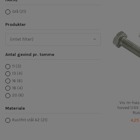
Grå
(21)
Produkter
(intet filter)
Antal gevind pr. tomme
11
(3)
13
(4)
16
(6)
18
(4)
20
(6)
Vis m-has
hoved 1/4X
Materiale
Rus
4,25
Rustfrit stål A2
(21)