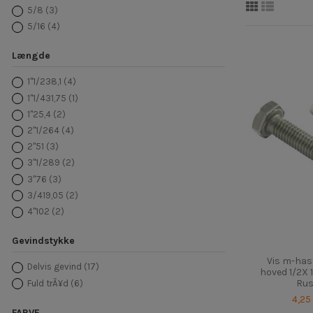
5/8
(3)
5/16
(4)
Længde
1"1/238,1
(4)
1"1/431,75
(1)
1"25,4
(2)
2"1/264
(4)
2"51
(3)
3"1/289
(2)
3"76
(3)
3/419,05
(2)
4"102
(2)
Gevindstykke
Vis m-has
Delvis gevind
(17)
hoved 1/2X 
Rus
Fuld trÃ¥d
(6)
4,25
FARVE