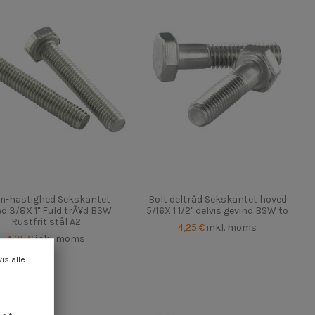
 m-hastighed Sekskantet
Bolt deltråd Sekskantet hoved
d 3/8X 1" Fuld trÃ¥d BSW
5/16X 1 1/2" delvis gevind BSW to
Rustfrit stål A2
4,25 €
inkl. moms
4,25 €
inkl. moms
vis alle