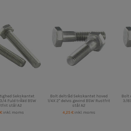
tighed Sekskantet
Bolt deltråd Sekskantet hoved
Bolt
 3/4 Fuld trÃ¥d BSW
1/4X 2" delvis gevind BSW Rustfrit
3/8X
tfrit stål A2
stål A2
 €
inkl. moms
4,25 €
inkl. moms