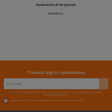
Kundeservice til din tjeneste
Kontakt os
Tilmeld dig til nyhedsbrev
Du kan framelde dig når som helst. Vores kontaktoplysninger til framelding er anført i
handelsbetingelserne.
Jeg accepterer vilkårene og betingelserne samt privatlivspolitikken