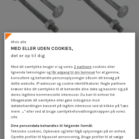
Afvis alle
MED ELLER UDEN COOKIES,
Bolt med møtrik Vognbolt
Bolt med møtrik Vognbolt
det er op til dig
M12X240 Gevind 100 Klasse 6.8
M12X320 Gevind 100 Klasse 6.8
modstandsdygtig mod korrosion...
modstandsdygtig mod korrosion...
Med dit samtykke bruger vi og vores
2 partnere
cookies eller
3,85 €
inkl. moms
3,85 €
inkl. moms
lignende teknologier og
får adgang til din terminal
for at gemme,
konsultere og behandle personoplysninger såsom dit besøg på
På tilbud!
dette website, IP-adresser og cookie-identifikatorer. Nogle partnere
-40%
kræver ikke dit samtykke til at behandle dine data og baserer sig på
deres legitime kommercielle interesser. Du kan til enhver tid
tilbagekalde dit samtykke eller gøre indsigelse mod
databehandlingen baseret på legitim interesse ved at klikke på "Læs
mere →" eller ved at bruge samtykkeforvaltningsknappen på vores
site.
Dine persondata behandles til følgende formål:
Tekniske cookies, Opbevare og/eller tilgå oplysninger på en enhed,
Oprette profiler til tilpasset annoncering, Bruge profiler til at vælge