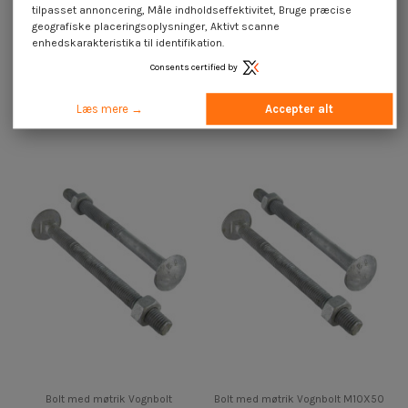
tilpasset annoncering, Måle indholdseffektivitet, Bruge præcise
geografiske placeringsoplysninger, Aktivt scanne
enhedskarakteristika til identifikation.
Consents certified by
Bolt med møtrik Vognbolt
Bolt med møtrik Vognbolt
M16X370 Gevind 100 Klasse 6.8
M16X220 Gevind 100 Klasse 6.8
modstandsdygtig mod korrosion...
modstandsdygtig mod korrosion...
Læs mere →
Accepter alt
2,46 €
inkl. moms
3,85 €
inkl. moms
4,10 €
Bolt med møtrik Vognbolt
Bolt med møtrik Vognbolt M10X50