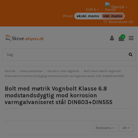
Dansk
EUR €
Priser:
ekskl. moms
inkl. moms
Ønskeliste (
0
)
0
Forside
Vores produkter
Skrue m rate Vognbolt
Bolt med møtrik Vognbolt
Klasse 6.8 modstandsdygtig mod korrosion varmgalvaniseret stål DIN603+DIN555
Bolt med møtrik Vognbolt Klasse 6.8
modstandsdygtig mod korrosion
varmgalvaniseret stål DIN603+DIN555
Relevans
24