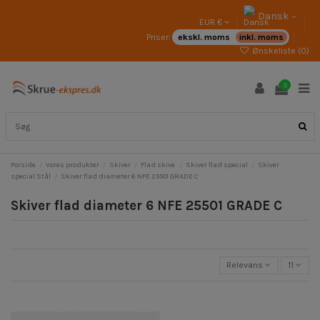
Dansk
EUR €
Priser:
ekskl. moms
inkl. moms
Ønskeliste (
0
)
0
Forside
Vores produkter
Skiver
Flad skive
Skiver flad special
Skiver
special Stål
Skiver flad diameter 6 NFE 25501 GRADE C
Skiver flad diameter 6 NFE 25501 GRADE C
Relevans
11