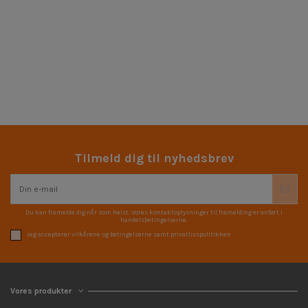
Tilmeld dig til nyhedsbrev
Du kan framelde dig når som helst. Vores kontaktoplysninger til framelding er anført i
handelsbetingelserne.
Jeg accepterer vilkårene og betingelserne samt privatlivspolitikken
Vores produkter