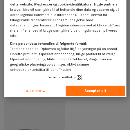
dette website, IP-adresser og cookie-identifikatorer. Nogle partnere
kræver ikke dit samtykke til at behandle dine data og baserer sig på
deres legitime kommercielle interesser. Du kan til enhver tid
tilbagekalde dit samtykke eller gøre indsigelse mod
databehandlingen baseret på legitim interesse ved at klikke på "Læs
mere →" eller ved at bruge samtykkeforvaltningsknappen på vores
site.
Dine persondata behandles til følgende formål:
Tekniske cookies, Opbevare og/eller tilgå oplysninger på en enhed,
Oprette profiler til tilpasset annoncering, Bruge profiler til at vælge
tilpasset annoncering, Måle indholdseffektivitet, Bruge præcise
geografiske placeringsoplysninger, Aktivt scanne
enhedskarakteristika til identifikation.
Skiver flad 6X18X2 sort
Skiver flad 6,4X30X2 elforzinket
Consents certified by
galvaniseret
stål
0,50 €
inkl. moms
1,85 €
inkl. moms
Læs mere →
Accepter alt