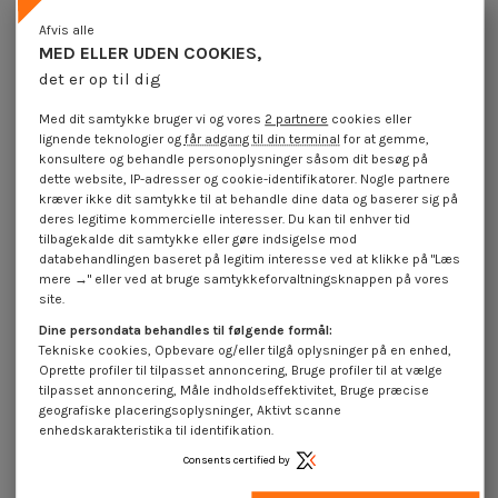
Afvis alle
MED ELLER UDEN COOKIES,
det er op til dig
Selvskærende skrue rundt stort
Selvskærende skrue rundt stort
hoved Sekskantet hul 7X50 sort
hoved Sekskantet hul 7X70 sort
Med dit samtykke bruger vi og vores
2 partnere
cookies eller
galvaniseret
galvaniseret
lignende teknologier og
får adgang til din terminal
for at gemme,
4,25 €
inkl. moms
1,85 €
inkl. moms
konsultere og behandle personoplysninger såsom dit besøg på
dette website, IP-adresser og cookie-identifikatorer. Nogle partnere
kræver ikke dit samtykke til at behandle dine data og baserer sig på
deres legitime kommercielle interesser. Du kan til enhver tid
tilbagekalde dit samtykke eller gøre indsigelse mod
databehandlingen baseret på legitim interesse ved at klikke på "Læs
mere →" eller ved at bruge samtykkeforvaltningsknappen på vores
site.
Dine persondata behandles til følgende formål:
Tekniske cookies, Opbevare og/eller tilgå oplysninger på en enhed,
Oprette profiler til tilpasset annoncering, Bruge profiler til at vælge
tilpasset annoncering, Måle indholdseffektivitet, Bruge præcise
geografiske placeringsoplysninger, Aktivt scanne
enhedskarakteristika til identifikation.
Consents certified by
Selvskærende skrue rundt stort