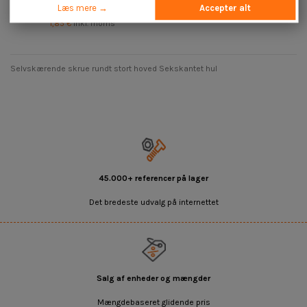
hoved Sekskantet hul 7X70
Læs mere →
Accepter alt
Messingbelagt stål
1,85 €
inkl. moms
Selvskærende skrue rundt stort hoved Sekskantet hul
45.000+ referencer på lager
Det bredeste udvalg på internettet
Salg af enheder og mængder
Mængdebaseret glidende pris