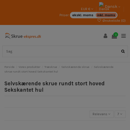
Dansk
EUR €
Priser:
ekskl. moms
inkl. moms
Ønskeliste (
0
)
0
Forside
Vores produkter
Træskrue
Selvskærende skrue
Selvskærende
skrue rundt stort hoved Sekskantet hul
Selvskærende skrue rundt stort hoved
Sekskantet hul
Relevans
7