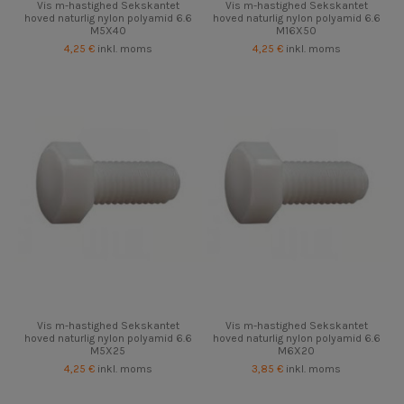
Vis m-hastighed Sekskantet
Vis m-hastighed Sekskantet
hoved naturlig nylon polyamid 6.6
hoved naturlig nylon polyamid 6.6
M5X40
M16X50
4,25 €
inkl. moms
4,25 €
inkl. moms
Vis m-hastighed Sekskantet
Vis m-hastighed Sekskantet
hoved naturlig nylon polyamid 6.6
hoved naturlig nylon polyamid 6.6
M5X25
M6X20
4,25 €
inkl. moms
3,85 €
inkl. moms