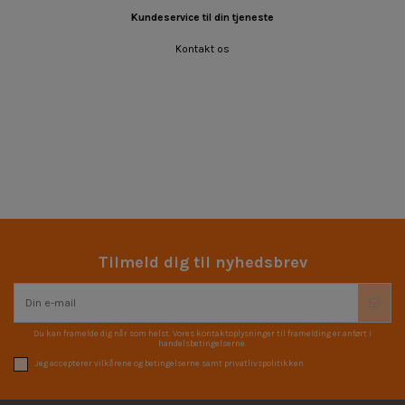
Kundeservice til din tjeneste
Kontakt os
Tilmeld dig til nyhedsbrev
Du kan framelde dig når som helst. Vores kontaktoplysninger til framelding er anført i
handelsbetingelserne.
Jeg accepterer vilkårene og betingelserne samt privatlivspolitikken