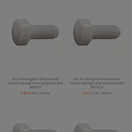
Vis m-hastighed Sekskantet
Vis m-hastighed Sekskantet
hoved naturlig nylon polyamid 6.6
hoved naturlig nylon polyamid 6.6
M6X10
M10X70
3,85 €
inkl. moms
4,25 €
inkl. moms