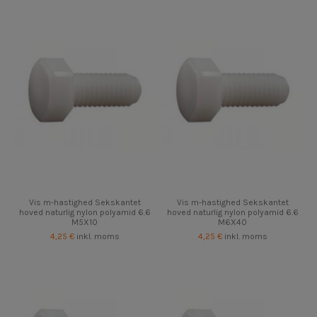
Vis m-hastighed Sekskantet
Vis m-hastighed Sekskantet
hoved naturlig nylon polyamid 6.6
hoved naturlig nylon polyamid 6.6
M5X10
M6X40
4,25 €
inkl. moms
4,25 €
inkl. moms